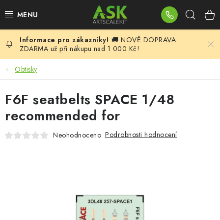
Přejít
Hleda
na
obsah
🚚 NOVĚ DOPRAVA
BLOG
ZDARMA už při nákupu nad 1 000 Kč!
SUMMER DAYS
Obtisky
WARHAMMER
F6F seatbelts SPACE 1/48
recommended for
ASK PRODUKTY
Podrobnosti hodnocení
Neohodnoceno
NOVINKY
PLASTIKOVÉ MODELY
DOPLŇKY K MODELŮM