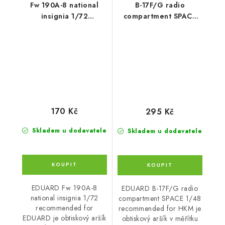
Fw 190A-8 national
B-17F/G radio
insignia 1/72
compartment SPACE
recommended for
1/48 recommended for
EDUARD
HKM
170 Kč
295 Kč
Skladem u dodavatele
Skladem u dodavatele
EDUARD Fw 190A-8
EDUARD B-17F/G radio
national insignia 1/72
compartment SPACE 1/48
recommended for
recommended for HKM je
EDUARD je obtiskový aršík
obtiskový aršík v měřítku