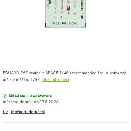
BARVY A POMŮCKY
PUBLIKACE
SKY RIDERS COFFEE
DÁRKOVÉ POUKAZY
PRODÁVANÉ ZNAČKY
EDUARD F6F seatbelts SPACE 1/48 recommended for je obtiskový
O nás
Moje objednávka
Kontakty
Doprava a platba
aršík v měřítku 1/48.
Více informací
Obchodní podmínky
Podmínky ochrany osobních údajů
Reklamační řád
Velkoobchod (B2B)
Skladem u dodavatele
17.8.2026
Převodník modelářských barev
Modelářský slovník Art Scale
Možnosti doručení
FAQ
Výstavy 2026