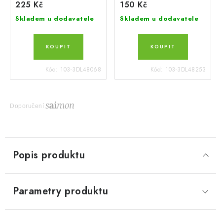
225 Kč
150 Kč
Skladem u dodavatele
Skladem u dodavatele
Kód:
103-3DL48068
Kód:
103-3DL48253
Doporučení
Popis produktu
Parametry produktu