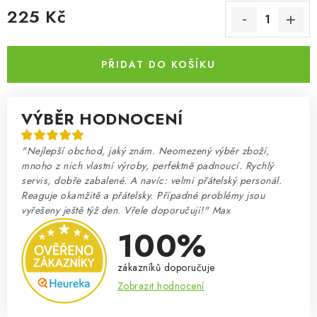
225 Kč
Měrná cena:
PŘIDAT DO KOŠÍKU
VÝBĚR HODNOCENÍ
"Nejlepší obchod, jaký znám. Neomezený výběr zboží,
mnoho z nich vlastní výroby, perfektně padnoucí. Rychlý
servis, dobře zabalené. A navíc: velmi přátelský personál.
Reaguje okamžitě a přátelsky. Případné problémy jsou
vyřešeny ještě týž den. Vřele doporučuji!" Max
100%
zákazníků doporučuje
Zobrazit hodnocení