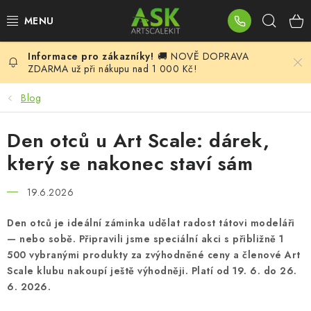
Přejít
Hleda
na
obsah
🚚 NOVĚ DOPRAVA
BLOG
ZDARMA už při nákupu nad 1 000 Kč!
SUMMER DAYS
Blog
WARHAMMER
Den otců u Art Scale: dárek,
který se nakonec staví sám
ASK PRODUKTY
19.6.2026
NOVINKY
Den otců je ideální záminka udělat radost tátovi modeláři
— nebo sobě. Připravili jsme speciální akci s přibližně 1
PLASTIKOVÉ MODELY
500 vybranými produkty za zvýhodněné ceny a členové Art
Scale klubu nakoupí ještě výhodněji. Platí od 19. 6. do 26.
DOPLŇKY K MODELŮM
6. 2026.