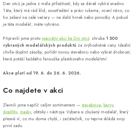
BARVY A POMŮCKY
Den otců je jedna z mála příležitostí, kdy se dárek vybírá snadno.
Táta, který má rád klid, soustředění a práci rukama, ocení něco, co
PUBLIKACE
ho zabaví na celé večery — ne další hrnek nebo ponožky. A pokud
je táta modelář, máte vyhráno.
SKY RIDERS COFFEE
Připravili jsme proto
speciální akci ke Dni otců
: zhruba
1 500
vybraných modelářských produktů
za zvýhodněné ceny. Ideální
DÁRKOVÉ POUKAZY
chvíle doplnit zásoby, pořídit novou stavebnici nebo vybrat drobnost,
která potěší každého fanouška plastikového modelářství.
PRODÁVANÉ ZNAČKY
Akce platí od 19. 6. do 26. 6. 2026.
O nás
Moje objednávka
Kontakty
Doprava a platba
Co najdete v akci
Obchodní podmínky
Podmínky ochrany osobních údajů
Reklamační řád
Velkoobchod (B2B)
Zlevnili jsme napříč celým sortimentem —
stavebnice
,
barvy
,
Převodník modelářských barev
Modelářský slovník Art Scale
doplňky
,
masky
, obtisky i nástroje. Vybere si zkušený modelář, který
FAQ
Výstavy 2026
přesně ví, co mu doma chybí, i začátečník, co teprve skládá svoji
první sadu.