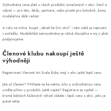
Zvýhodněná cena platí u všech produktů označených v akci. Stačí si
vybrat — pro tátu, dědu, partnera, nebo prostě pro kohokoli, komu
modelařina dělá radost.
A ruku na srdce: koupit „dárek ke Dni otců“ i sám sobě je naprosto
v pořádku. Modelářská samoodměna je vážná disciplína a my ji plně
podporujeme.
Členové klubu nakoupí ještě
výhodněji
Registrovaní členové Art Scale klubu mají v akci ještě lepší cenu.
Jste už členem? Přihlaste se ke svému účtu a zvýhodněnou cenu
uvidíte přímo u produktů. Ještě nejste? Registrace se vyplatí —
kromě běžných klubových výhod získáte i lepší ceny u akcí, jako je
právě tahle.