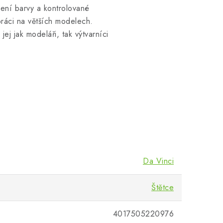
ášení barvy a kontrolované
 práci na větších modelech.
jej jak modeláři, tak výtvarníci
Da Vinci
Štětce
4017505220976