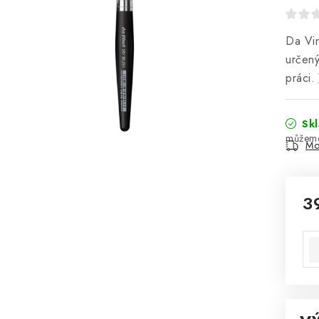
Da Vin
určený
práci.
Sk
Mo
3
Mě