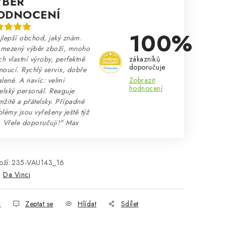
ÝBĚR
ODNOCENÍ
100%
lepší obchod, jaký znám.
mezený výběr zboží, mnoho
zákazníků
ch vlastní výroby, perfektně
doporučuje
oucí. Rychlý servis, dobře
Zobrazit
lené. A navíc: velmi
hodnocení
elský personál. Reaguje
žitě a přátelsky. Případné
lémy jsou vyřešeny ještě týž
. Vřele doporučuji!" Max
ží:
235-VAU143_16
:
Da Vinci
k
Zeptat se
Hlídat
Sdílet