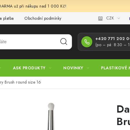
RMA už při nákupu nad 1 000 Kč!
CZK
a platba
Obchodní podmínky
Podmínky ochrany osobních úd
+420 771 202 00
(po – pá: 8:30 – 
ASK PRODUKTY
NOVINKY
PLASTIKOVÉ 
ry Brush round size 16
Da
Br