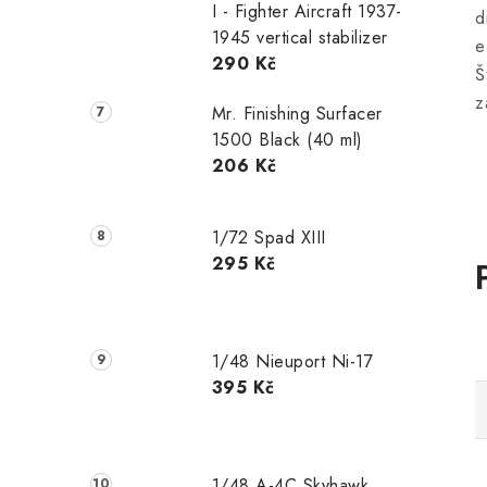
I - Fighter Aircraft 1937-
d
1945 vertical stabilizer
e
290 Kč
Š
z
Mr. Finishing Surfacer
1500 Black (40 ml)
206 Kč
1/72 Spad XIII
295 Kč
1/48 Nieuport Ni-17
395 Kč
1/48 A-4C Skyhawk