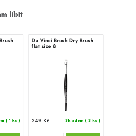
m líbit
 Brush
Da Vinci Brush Dry Brush
flat size 8
249 Kč
dem
( 1 ks )
Skladem
( 3 ks )