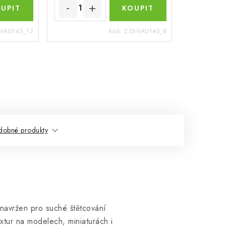
-VAU143_12
Kód:
235-VAU140_8
dobné produkty
 navržen pro suché štětcování
extur na modelech, miniaturách i