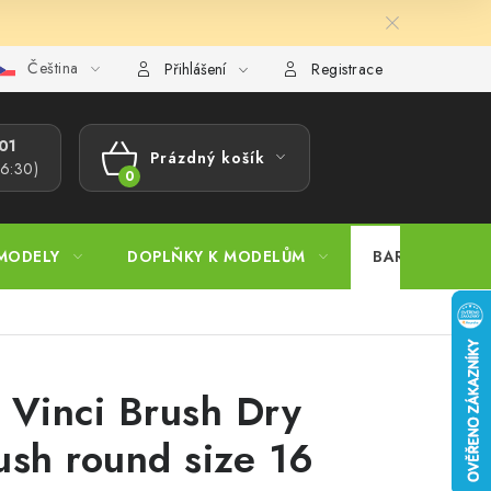
Čeština
ajů
Reklamační řád
Velkoobchod (B2B)
Převodník model
Přihlášení
Registrace
1​
Prázdný košík
16:30)
NÁKUPNÍ
KOŠÍK
MODELY
DOPLŇKY K MODELŮM
BARVY A POM
 Vinci Brush Dry
ush round size 16