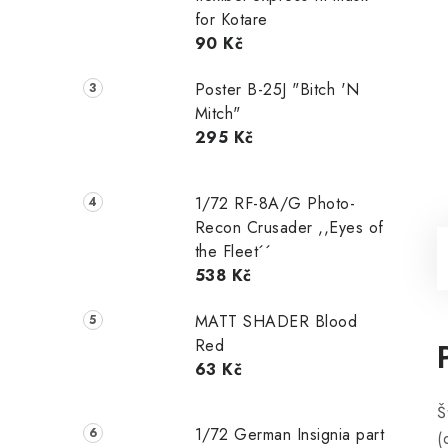
for Kotare
90 Kč
Poster B-25J "Bitch 'N
Mitch"
295 Kč
1/72 RF-8A/G Photo-
Recon Crusader ,,Eyes of
the Fleet´´
538 Kč
MATT SHADER Blood
Red
63 Kč
Š
1/72 German Insignia part
(