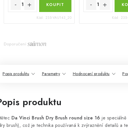
Kód:
235-VAU143_20
Kód:
235
Doporučení
Popis produktu
Parametry
Hodnocení produktu
Po
Popis produktu
tětec
Da Vinci Brush Dry Brush round size 16
je speciálně
dry brush), což je technika používaná k zvýraznění detailů a t