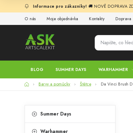
Přejít
🚚 NOVĚ DOPRAVA ZDA
na
obsah
O nás
Moje objednávka
Kontakty
Doprava 
BLOG
SUMMER DAYS
WARHAMMER
Domů
Barvy a pomůcky
Štětce
Da Vinci Brush D
P
K
Přeskočit
Summer Days
kategorie
a
o
t
Warhammer