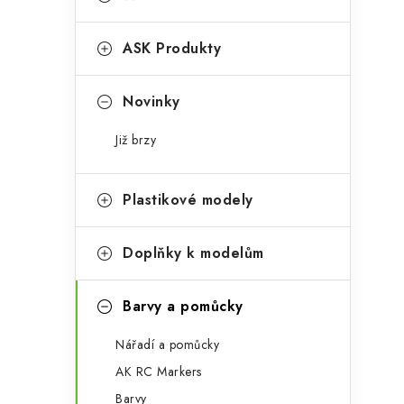
s
e
t
g
ASK Produkty
r
o
a
r
Novinky
n
i
Již brzy
e
n
í
Plastikové modely
p
Doplňky k modelům
a
n
Barvy a pomůcky
e
Nářadí a pomůcky
l
AK RC Markers
Barvy