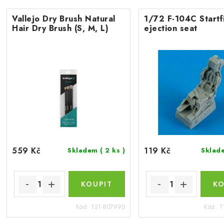
Vallejo Dry Brush Natural
1/72 F-104C Startf
Hair Dry Brush (S, M, L)
ejection seat
559 Kč
119 Kč
Skladem
( 2 ks )
Skla
Kód:
121-B07990
Kód:
1