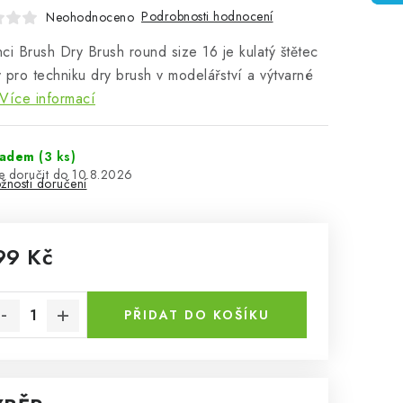
Podrobnosti hodnocení
Neohodnoceno
ci Brush Dry Brush round size 16 je kulatý štětec
 pro techniku dry brush v modelářství a výtvarné
Více informací
ladem
(3 ks)
10.8.2026
žnosti doručení
99 Kč
rná cena:
PŘIDAT DO KOŠÍKU