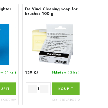
ighter
Da Vinci Cleaning soap for
brushes 100 g
129 Kč
dem
( 1 ks )
Skladem
( 3 ks )
15-QB72409
Kód:
235-VA4033_0