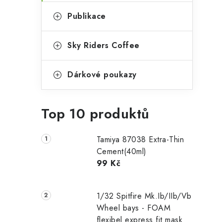
Publikace
Sky Riders Coffee
Dárkové poukazy
Top 10 produktů
Tamiya 87038 Extra-Thin
Cement(40ml)
99 Kč
1/32 Spitfire Mk.Ib/IIb/Vb
Wheel bays - FOAM
flexibel express fit mask