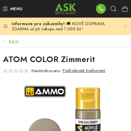
Přejít
Hleda
na
obsah
🚚 NOVĚ DOPRAVA
BLOG
ZDARMA už při nákupu nad 1 000 Kč!
SUMMER DAYS
Barvy
WARHAMMER
ATOM COLOR Zimmerit
ASK PRODUKTY
Podrobnosti hodnocení
Neohodnoceno
NOVINKY
PLASTIKOVÉ MODELY
DOPLŇKY K MODELŮM