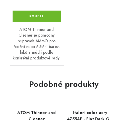
ATOM Thinner and
Cleaner je pomocný
přípravek AMMO pro
ředění nebo čištění barev,
laků a médií podle
konkrétní produktové řady.
Podobné produkty
ATOM Thinner and
Italeri color acryl
Cleaner
4755AP - Flat Dark Gull
Gray 20ml