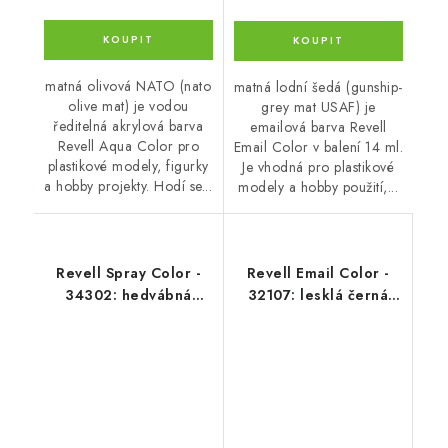
matná olivová NATO (nato
matná lodní šedá (gunship-
olive mat) je vodou
grey mat USAF) je
ředitelná akrylová barva
emailová barva Revell
Revell Aqua Color pro
Email Color v balení 14 ml.
plastikové modely, figurky
Je vhodná pro plastikové
a hobby projekty. Hodí se...
modely a hobby použití,...
Revell Spray Color -
Revell Email Color -
34302: hedvábná
32107: lesklá černá
černá (black silk)
(black gloss)