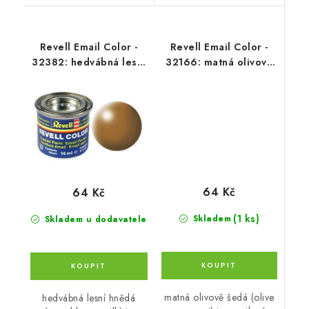
Revell Email Color -
Revell Email Color -
32382: hedvábná lesní
32166: matná olivově
hnědá (wood brown
šedá (olive grey mat)
silk)
64 Kč
64 Kč
(1 ks)
Skladem
Skladem u dodavatele
matná olivově šedá (olive
hedvábná lesní hnědá