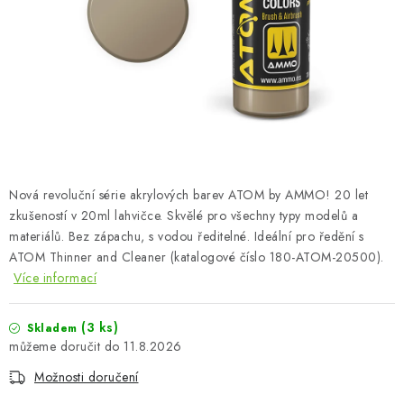
BARVY A POMŮCKY
PUBLIKACE
SKY RIDERS COFFEE
DÁRKOVÉ POUKAZY
PRODÁVANÉ ZNAČKY
Nová revoluční série akrylových barev ATOM by AMMO! 20 let
zkušeností v 20ml lahvičce. Skvělé pro všechny typy modelů a
materiálů. Bez zápachu, s vodou ředitelné. Ideální pro ředění s
O nás
Moje objednávka
Kontakty
Doprava a platba
ATOM Thinner and Cleaner (katalogové číslo 180-ATOM-20500).
Obchodní podmínky
Podmínky ochrany osobních údajů
Více informací
Reklamační řád
Velkoobchod (B2B)
Převodník modelářských barev
Modelářský slovník Art Scale
(3 ks)
Skladem
11.8.2026
FAQ
Výstavy 2026
Možnosti doručení