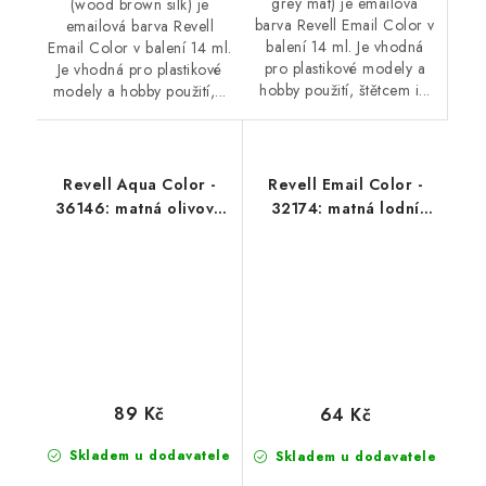
grey mat) je emailová
(wood brown silk) je
barva Revell Email Color v
emailová barva Revell
balení 14 ml. Je vhodná
Email Color v balení 14 ml.
pro plastikové modely a
Je vhodná pro plastikové
hobby použití, štětcem i...
modely a hobby použití,...
Revell Aqua Color -
Revell Email Color -
36146: matná olivová
32174: matná lodní
NATO (nato olive mat)
šedá (gunship-grey mat
USAF)
89 Kč
64 Kč
Skladem u dodavatele
Skladem u dodavatele