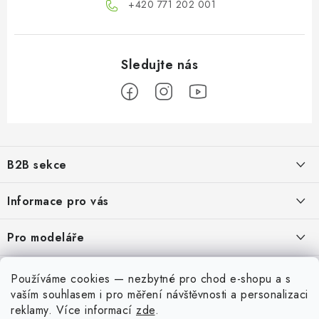
+420 771 202 001​
Z
á
B2B sekce
p
a
Našim cílem je 100% orientace na potřeby obchodní partnerů,
Informace pro vás
poskytování odpovídajících služeb a servisu
t
í
O nás
Pro modeláře
REGISTRACE
Moje objednávka
Převodník modelářských barev
Můj účet
Používáme cookies — nezbytné pro chod e-shopu a s
Kontakty
Modelářský slovník Art Scale
vaším souhlasem i pro měření návštěvnosti a personalizaci
Přihlásit se
reklamy
. Více informací
zde
.
Doprava a platba
Dobírka
QR platba
FAQ