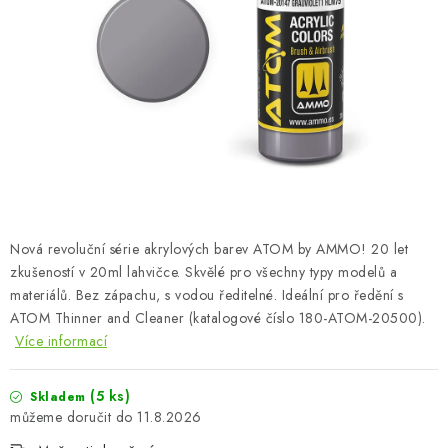
BARVY A POMŮCKY
PUBLIKACE
SKY RIDERS COFFEE
DÁRKOVÉ POUKAZY
PRODÁVANÉ ZNAČKY
Nová revoluční série akrylových barev ATOM by AMMO! 20 let
O nás
Moje objednávka
Kontakty
Doprava a platba
zkušeností v 20ml lahvičce. Skvělé pro všechny typy modelů a
materiálů. Bez zápachu, s vodou ředitelné. Ideální pro ředění s
Obchodní podmínky
Podmínky ochrany osobních údajů
ATOM Thinner and Cleaner (katalogové číslo 180-ATOM-20500).
Reklamační řád
Velkoobchod (B2B)
Více informací
Převodník modelářských barev
Modelářský slovník Art Scale
FAQ
Výstavy 2026
(5 ks)
Skladem
11.8.2026