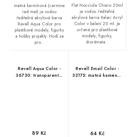
Flat Nocciola Chiaro 20ml
matná karmínová (carmine
je vodou ředitelná
red mat) je vodou
akrylová barva Italeri Acryl
ředitelná akrylová barva
Color v balení 20 ml. Je
Revell Aqua Color pro
určená pro plastikové
plastikové modely, figurky
modely, figurky,
a hobby projekty. Hodí se
diorámata...
pro...
Revell Aqua Color -
Revell Email Color -
36730: transparentní
32175: matná kamenně
oranžová (orange
šedá (stone grey mat)
clear)
89 Kč
64 Kč