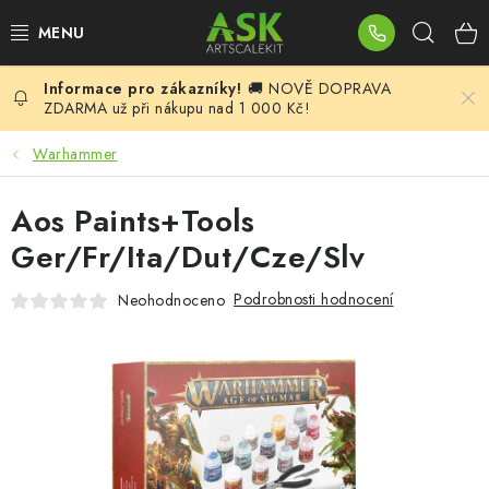
Přejít
Hleda
na
obsah
🚚 NOVĚ DOPRAVA
BLOG
ZDARMA už při nákupu nad 1 000 Kč!
SUMMER DAYS
Warhammer
WARHAMMER
Aos Paints+Tools
Ger/Fr/Ita/Dut/Cze/Slv
ASK PRODUKTY
Podrobnosti hodnocení
Neohodnoceno
NOVINKY
PLASTIKOVÉ MODELY
DOPLŇKY K MODELŮM