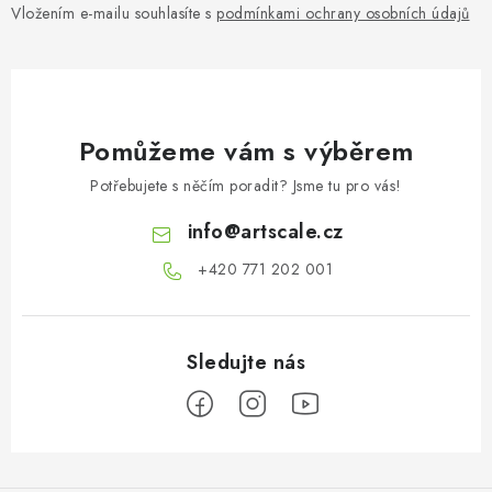
Vložením e-mailu souhlasíte s
podmínkami ochrany osobních údajů
Pomůžeme vám s výběrem
Potřebujete s něčím poradit? Jsme tu pro vás!
info
@
artscale.cz
+420 771 202 001​
Z