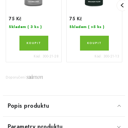
75 Kč
75 Kč
Skladem
( 3 ks )
Skladem
( >5 ks )
Kód:
300-21-28
Kód:
300-21-13
Doporučení
Popis produktu
Parametry produktu