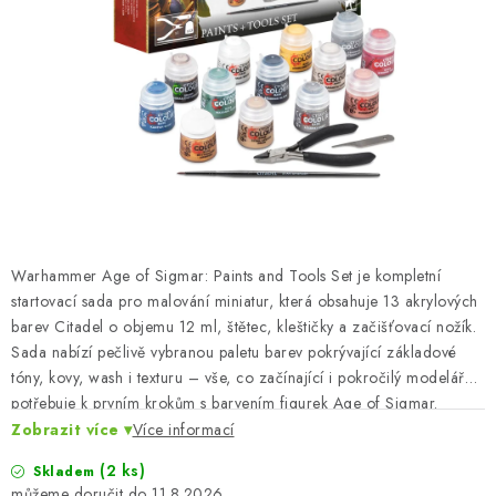
BARVY A POMŮCKY
PUBLIKACE
SKY RIDERS COFFEE
DÁRKOVÉ POUKAZY
PRODÁVANÉ ZNAČKY
Warhammer Age of Sigmar: Paints and Tools Set je kompletní
O nás
Moje objednávka
Kontakty
Doprava a platba
startovací sada pro malování miniatur, která obsahuje 13 akrylových
barev Citadel o objemu 12 ml, štětec, kleštičky a začišťovací nožík.
Obchodní podmínky
Podmínky ochrany osobních údajů
Sada nabízí pečlivě vybranou paletu barev pokrývající základové
Reklamační řád
Velkoobchod (B2B)
tóny, kovy, wash i texturu – vše, co začínající i pokročilý modelář
Převodník modelářských barev
Modelářský slovník Art Scale
potřebuje k prvním krokům s barvením figurek Age of Sigmar.
Nástroje v balení usnadní přípravu a sestavení modelů přímo od
Zobrazit více
Více informací
FAQ
Výstavy 2026
prvního dne.
(2 ks)
Skladem
11.8.2026