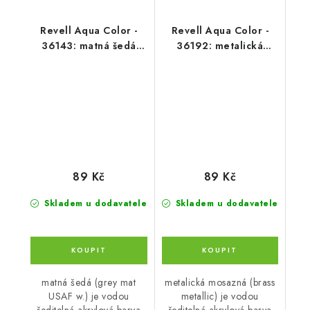
Revell Aqua Color -
Revell Aqua Color -
36143: matná šedá
36192: metalická
(grey mat USAF w.)
mosazná (brass
metallic)
89 Kč
89 Kč
Skladem u dodavatele
Skladem u dodavatele
matná šedá (grey mat
metalická mosazná (brass
USAF w.) je vodou
metallic) je vodou
ředitelná akrylová barva
ředitelná akrylová barva