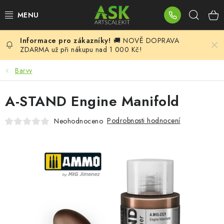
Přejít
Hleda
na
obsah
🚚 NOVĚ DOPRAVA
BLOG
ZDARMA už při nákupu nad 1 000 Kč!
SUMMER DAYS
Barvy
WARHAMMER
A-STAND Engine Manifold
ASK PRODUKTY
Podrobnosti hodnocení
Neohodnoceno
NOVINKY
PLASTIKOVÉ MODELY
DOPLŇKY K MODELŮM