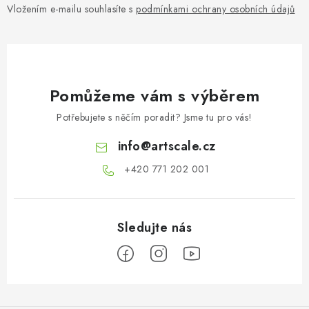
Vložením e-mailu souhlasíte s
podmínkami ochrany osobních údajů
Pomůžeme vám s výběrem
Potřebujete s něčím poradit? Jsme tu pro vás!
info
@
artscale.cz
+420 771 202 001​
Z