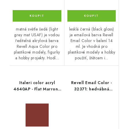
matná světle šedá (light
lesklá černá (black gloss)
grey mat USAF) je vodou
je emailová barva Revell
ředitelná akrylová barva
Email Color v balení 14
Revell Aqua Color pro
ml. Je vhodná pro
plastikové modely, figurky
plastikové modely a hobby
a hobby projekty. Hodí...
použití, štětcem i...
Italeri color acryl
Revell Email Color -
4640AP - Flat Marrone
32371: hedvábná
Mimetico 1 20ml
světle šedá (light grey
silk)