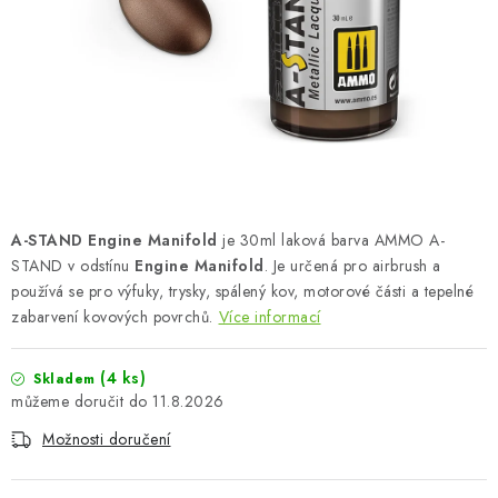
BARVY A POMŮCKY
PUBLIKACE
SKY RIDERS COFFEE
DÁRKOVÉ POUKAZY
PRODÁVANÉ ZNAČKY
A-STAND Engine Manifold
je 30ml laková barva AMMO A-
STAND v odstínu
Engine Manifold
. Je určená pro airbrush a
používá se pro výfuky, trysky, spálený kov, motorové části a tepelné
O nás
Moje objednávka
Kontakty
Doprava a platba
zabarvení kovových povrchů.
Více informací
Obchodní podmínky
Podmínky ochrany osobních údajů
Reklamační řád
Velkoobchod (B2B)
(4 ks)
Skladem
Převodník modelářských barev
Modelářský slovník Art Scale
11.8.2026
FAQ
Výstavy 2026
Možnosti doručení