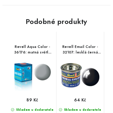
Podobné produkty
Revell Aqua Color -
Revell Email Color -
36176: matná světle
32107: lesklá černá
šedá (light grey mat
(black gloss)
USAF)
89 Kč
64 Kč
Skladem u dodavatele
Skladem u dodavatele