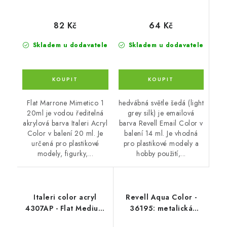
64 Kč
82 Kč
Skladem u dodavatele
Skladem u dodavatele
hedvábná světle šedá (light
Flat Marrone Mimetico 1
grey silk) je emailová
20ml je vodou ředitelná
barva Revell Email Color v
akrylová barva Italeri Acryl
balení 14 ml. Je vhodná
Color v balení 20 ml. Je
pro plastikové modely a
určená pro plastikové
hobby použití,...
modely, figurky,...
Italeri color acryl
Revell Aqua Color -
4307AP - Flat Medium
36195: metalická
Blue 20ml
bronzová (bronze