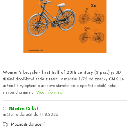
BARVY A POMŮCKY
PUBLIKACE
SKY RIDERS COFFEE
DÁRKOVÉ POUKAZY
PRODÁVANÉ ZNAČKY
Women‘s bicycle - first half of 20th century (3 pcs.)
je 3D
O nás
Moje objednávka
Kontakty
Doprava a platba
tištěná doplňková sada z resinu v měřítku 1/72 od značky
CMK
. Je
určená k vylepšení plastikové stavebnice, doplnění detailů nebo
Obchodní podmínky
Podmínky ochrany osobních údajů
stavbě diorámatu.
Více informací
Reklamační řád
Velkoobchod (B2B)
Převodník modelářských barev
Modelářský slovník Art Scale
(2 ks)
Skladem
FAQ
Výstavy 2026
11.8.2026
Možnosti doručení