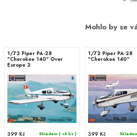
Mohlo by se vá
1/72 Piper PA-28
1/72 Piper PA-28
"Cherokee 140" Over
"Cherokee 140"
Europe 2
399 Kč
399 Kč
Skladem
( >5 ks )
Sklade