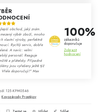
ÝBĚR
ODNOCENÍ
100%
lepší obchod, jaký znám.
mezený výběr zboží, mnoho
zákazníků
ch vlastní výroby, perfektně
doporučuje
oucí. Rychlý servis, dobře
Zobrazit
lené. A navíc: velmi
hodnocení
elský personál. Reaguje
žitě a přátelsky. Případné
lémy jsou vyřešeny ještě týž
. Vřele doporučuji!" Max
ží:
125-KPM0546
:
Kovozávody Prostějov
k
Zeptat se
Hlídat
Sdílet