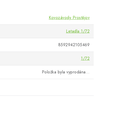
Kovozávody Prostějov
Letadla 1/72
8592942105469
1/72
Položka byla vyprodána…