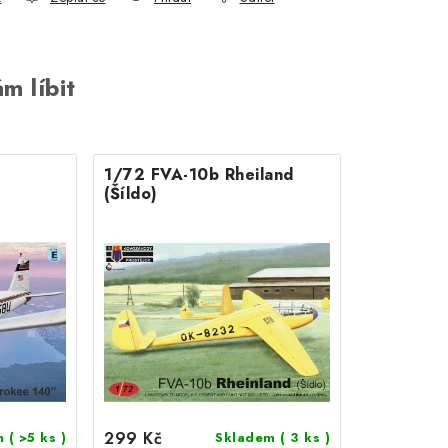
m líbit
1/72 FVA-10b Rheiland
(Šíldo)
299 Kč
m
( >5 ks )
Skladem
( 3 ks )