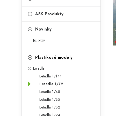
s
e
t
g
ASK Produkty
r
o
a
r
Novinky
n
i
Již brzy
e
n
í
Plastikové modely
p
Letadla
a
Letadla 1/144
Letadla 1/72
n
Letadla 1/48
e
Letadla 1/35
l
Letadla 1/32
Letadla 1/24