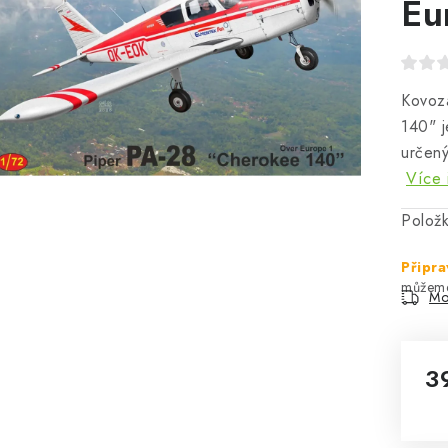
Eu
Kovoz
140" j
určený
Více 
Polož
Připr
Mo
3
Mě