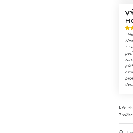
V
H
"Nej
Neo
z ni
padn
zaba
přát
okam
prob
den
Kód zbo
Značka
Tis