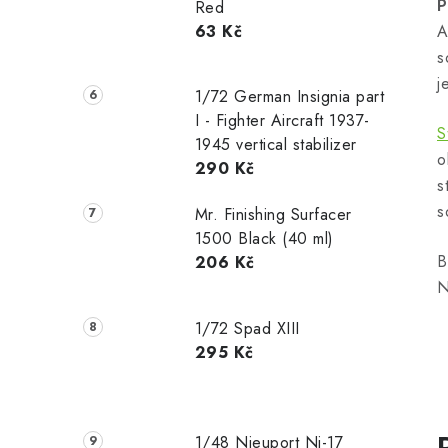
P
Red
63 Kč
A
s
j
1/72 German Insignia part
I - Fighter Aircraft 1937-
S
1945 vertical stabilizer
o
290 Kč
s
s
Mr. Finishing Surfacer
1500 Black (40 ml)
B
206 Kč
N
1/72 Spad XIII
295 Kč
1/48 Nieuport Ni-17