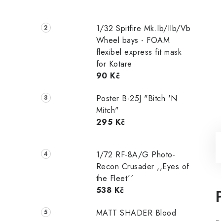
1/32 Spitfire Mk.Ib/IIb/Vb
Wheel bays - FOAM
flexibel express fit mask
for Kotare
90 Kč
Poster B-25J "Bitch 'N
Mitch"
295 Kč
1/72 RF-8A/G Photo-
Recon Crusader ,,Eyes of
the Fleet´´
538 Kč
MATT SHADER Blood