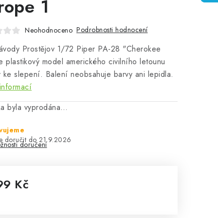
rope 1
Podrobnosti hodnocení
Neohodnoceno
ávody Prostějov 1/72 Piper PA-28 "Cherokee
e plastikový model amerického civilního letounu
 ke slepení. Balení neobsahuje barvy ani lepidla.
informací
ka byla vyprodána…
avujeme
21.9.2026
žnosti doručení
99 Kč
rná cena: