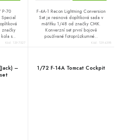
/ P-70
F-4A-1 Recon Lightning Conversion
 Special
Set je resinová doplňková sada v
doplňková
měřítku 1/48 od značky CMK.
d značky
Konverzní set první bojově
kola s...
používané fotoprůzkumné...
Kód:
129-7527
Kód:
129-4398
Jack) –
1/72 F-14A Tomcat Cockpit
set