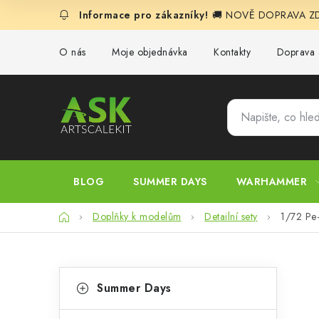
Přejít
🚚 NOVĚ DOPRAVA ZDA
na
obsah
O nás
Moje objednávka
Kontakty
Doprava 
BLOG
SUMMER DAYS
WARHAMMER
Domů
Doplňky k modelům
Detailní sety
1/72 Pe
P
K
Přeskočit
Summer Days
kategorie
a
o