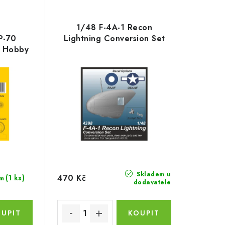
1/48 F-4A-1 Recon
P-70
Lightning Conversion Set
l Hobby
Skladem u
470 Kč
(1 ks)
m
dodavatele