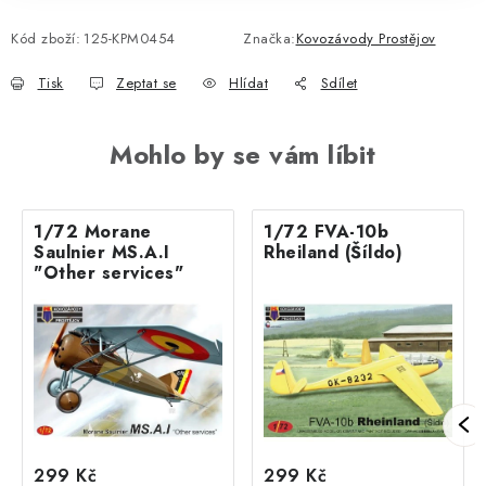
Kód zboží:
125-KPM0454
Značka:
Kovozávody Prostějov
Tisk
Zeptat se
Hlídat
Sdílet
Mohlo by se vám líbit
1/72 Morane
1/72 FVA-10b
Saulnier MS.A.I
Rheiland (Šíldo)
"Other services"
299 Kč
299 Kč