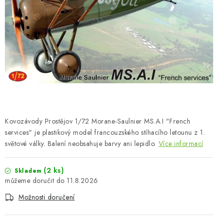
BARVY A POMŮCKY
PUBLIKACE
SKY RIDERS COFFEE
DÁRKOVÉ POUKAZY
PRODÁVANÉ ZNAČKY
Kovozávody Prostějov 1/72 Morane-Saulnier MS.A.I "French
O nás
Moje objednávka
Kontakty
Doprava a platba
services" je plastikový model francouzského stíhacího letounu z 1.
světové války. Balení neobsahuje barvy ani lepidlo.
Více informací
Obchodní podmínky
Podmínky ochrany osobních údajů
Reklamační řád
Velkoobchod (B2B)
(2 ks)
Skladem
Převodník modelářských barev
Modelářský slovník Art Scale
11.8.2026
FAQ
Výstavy 2026
Možnosti doručení