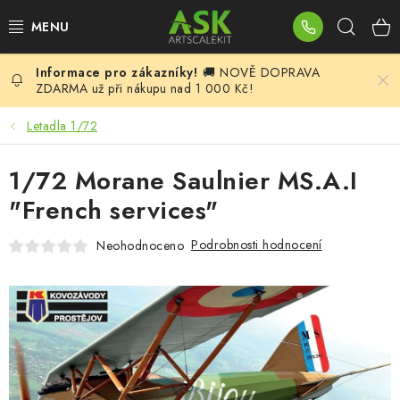
Přejít
Hleda
na
obsah
🚚 NOVĚ DOPRAVA
BLOG
ZDARMA už při nákupu nad 1 000 Kč!
SUMMER DAYS
Letadla 1/72
WARHAMMER
1/72 Morane Saulnier MS.A.I
"French services"
ASK PRODUKTY
Podrobnosti hodnocení
Neohodnoceno
NOVINKY
PLASTIKOVÉ MODELY
DOPLŇKY K MODELŮM