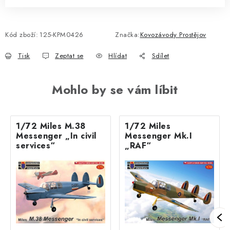
Kód zboží:
125-KPM0426
Značka:
Kovozávody Prostějov
Tisk
Zeptat se
Hlídat
Sdílet
Mohlo by se vám líbit
1/72 Miles M.38
1/72 Miles
Messenger „In civil
Messenger Mk.I
services“
„RAF“