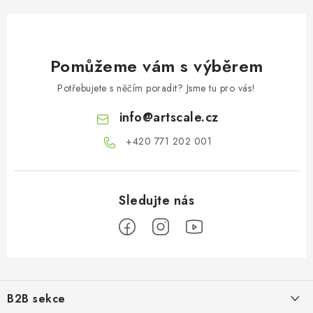
Pomůžeme vám s výběrem
Potřebujete s něčím poradit? Jsme tu pro vás!
info
@
artscale.cz
+420 771 202 001​
Z
á
B2B sekce
p