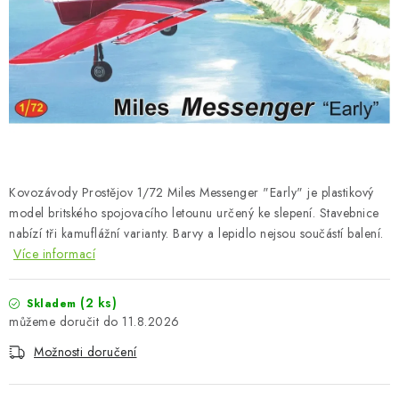
BARVY A POMŮCKY
PUBLIKACE
SKY RIDERS COFFEE
DÁRKOVÉ POUKAZY
PRODÁVANÉ ZNAČKY
Kovozávody Prostějov 1/72 Miles Messenger "Early" je plastikový
model britského spojovacího letounu určený ke slepení. Stavebnice
nabízí tři kamuflážní varianty. Barvy a lepidlo nejsou součástí balení.
O nás
Moje objednávka
Kontakty
Doprava a platba
Více informací
Obchodní podmínky
Podmínky ochrany osobních údajů
Reklamační řád
Velkoobchod (B2B)
(2 ks)
Skladem
Převodník modelářských barev
Modelářský slovník Art Scale
11.8.2026
FAQ
Výstavy 2026
Možnosti doručení