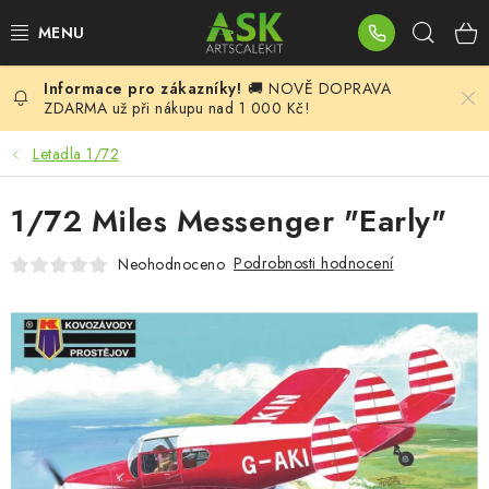
Přejít
Hleda
na
obsah
🚚 NOVĚ DOPRAVA
BLOG
ZDARMA už při nákupu nad 1 000 Kč!
SUMMER DAYS
Letadla 1/72
WARHAMMER
1/72 Miles Messenger "Early"
ASK PRODUKTY
Podrobnosti hodnocení
Neohodnoceno
NOVINKY
PLASTIKOVÉ MODELY
DOPLŇKY K MODELŮM