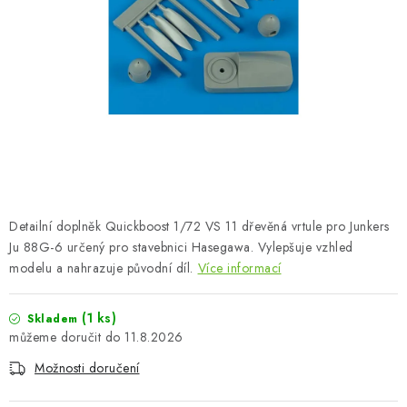
BARVY A POMŮCKY
PUBLIKACE
SKY RIDERS COFFEE
DÁRKOVÉ POUKAZY
PRODÁVANÉ ZNAČKY
Detailní doplněk Quickboost 1/72 VS 11 dřevěná vrtule pro Junkers
O nás
Moje objednávka
Kontakty
Doprava a platba
Ju 88G-6 určený pro stavebnici Hasegawa. Vylepšuje vzhled
modelu a nahrazuje původní díl.
Více informací
Obchodní podmínky
Podmínky ochrany osobních údajů
Reklamační řád
Velkoobchod (B2B)
(1 ks)
Skladem
Převodník modelářských barev
Modelářský slovník Art Scale
11.8.2026
FAQ
Výstavy 2026
Možnosti doručení