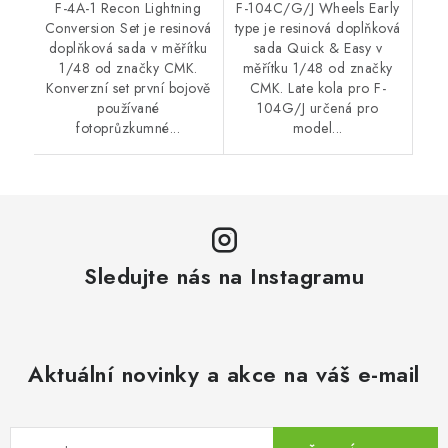
F-4A-1 Recon Lightning
F-104C/G/J Wheels Early
Conversion Set je resinová
type je resinová doplňková
doplňková sada v měřítku
sada Quick & Easy v
1/48 od značky CMK.
měřítku 1/48 od značky
Konverzní set první bojově
CMK. Late kola pro F-
používané
104G/J určená pro
fotoprůzkumné...
model...
Sledujte nás na Instagramu
Aktuální novinky a akce na váš e-mail