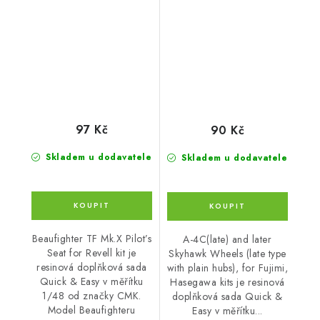
Revell k
(late typ
97 Kč
90 Kč
Skladem u dodavatele
Skladem u dodavatele
Beaufighter TF Mk.X Pilot’s
A-4C(late) and later
Seat for Revell kit je
Skyhawk Wheels (late type
resinová doplňková sada
with plain hubs), for Fujimi,
Quick & Easy v měřítku
Hasegawa kits je resinová
1/48 od značky CMK.
doplňková sada Quick &
Model Beaufighteru
Easy v měřítku...