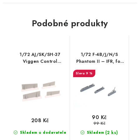
Podobné produkty
1/72 AJ/SK/SH-37
1/72 F-4B/J/N/S
Viggen Control
Phantom II – IFR, for
Surface
Hasegawa ki
9 %
90 Kč
208 Kč
99 Kč
(2 ks)
Skladem u dodavatele
Skladem