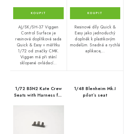
AJ/SK/SH-37 Viggen
Resinové díly Quick &
Control Surface je
Easy jako jednoduchý
resinová doplňková sada
doplněk k plastikovým
Quick & Easy v měřítku
modelům. Snadná a rychlá
1/72 od značky CMK.
aplikace,...
Viggen má při stání
sklopené ovládací...
1/72 B5N2 Kate Crew
1/48 Blenheim Mk.I
Seats with Harness for
pilot`s seat
Airfix kit