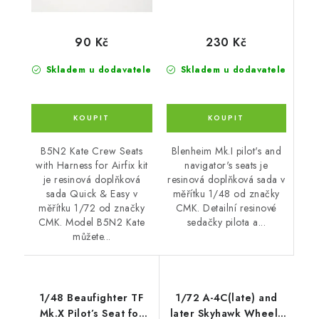
230 Kč
90 Kč
Skladem u dodavatele
Skladem u dodavatele
Blenheim Mk.I pilot's and
B5N2 Kate Crew Seats
navigator's seats je
with Harness for Airfix kit
resinová doplňková sada v
je resinová doplňková
měřítku 1/48 od značky
sada Quick & Easy v
CMK. Detailní resinové
měřítku 1/72 od značky
sedačky pilota a...
CMK. Model B5N2 Kate
můžete...
1/48 Beaufighter TF
1/72 A-4C(late) and
Mk.X Pilot’s Seat for
later Skyhawk Wheels