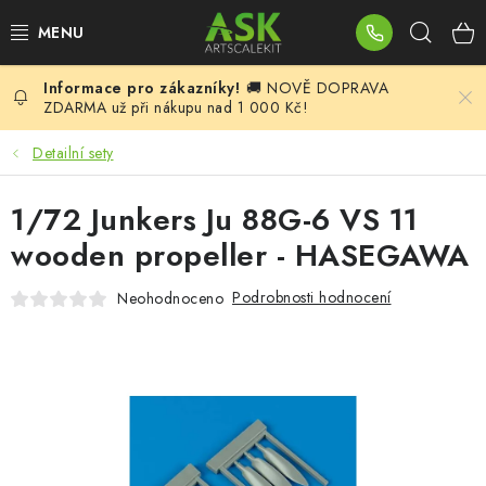
Přejít
Hleda
na
obsah
🚚 NOVĚ DOPRAVA
BLOG
ZDARMA už při nákupu nad 1 000 Kč!
SUMMER DAYS
Detailní sety
WARHAMMER
1/72 Junkers Ju 88G-6 VS 11
wooden propeller - HASEGAWA
ASK PRODUKTY
Podrobnosti hodnocení
Neohodnoceno
NOVINKY
PLASTIKOVÉ MODELY
DOPLŇKY K MODELŮM