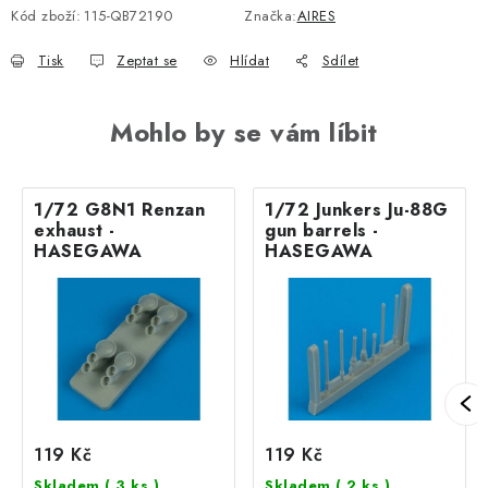
Kód zboží:
115-QB72190
Značka:
AIRES
Tisk
Zeptat se
Hlídat
Sdílet
Mohlo by se vám líbit
1/72 G8N1 Renzan
1/72 Junkers Ju-88G
exhaust -
gun barrels -
HASEGAWA
HASEGAWA
119 Kč
119 Kč
Skladem
( 3 ks )
Skladem
( 2 ks )