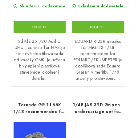
Skladem u dodavatele
Skladem u dodavatele
Sd.Kfz.251/20 Ausf.D
EDUARD R-23R missiles
UHU - conv.set for HAS je
for MiG-23 1/48
resinová doplňková sada
recommended for
od značky CMK. Je určená
EDUARD/TRUMPETER je
k vylepšení plastikové
doplňková sada Eduard
stavebnice, doplnění
Brassin v měřítku 1/48
detailů...
určený pro stavebnici...
Tornado GR.1 LööK
1/48 JAS-39D Gripen -
1/48 recommended for
undercariage set for
EDUARD/REVELL
Italeri