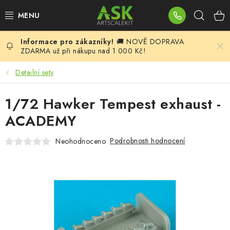
Přejít
Hleda
na
obsah
🚚 NOVĚ DOPRAVA
BLOG
ZDARMA už při nákupu nad 1 000 Kč!
SUMMER DAYS
Detailní sety
WARHAMMER
1/72 Hawker Tempest exhaust -
ACADEMY
ASK PRODUKTY
Podrobnosti hodnocení
Neohodnoceno
NOVINKY
PLASTIKOVÉ MODELY
DOPLŇKY K MODELŮM