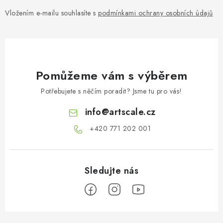
Vložením e-mailu souhlasíte s
podmínkami ochrany osobních údajů
Pomůžeme vám s výběrem
Potřebujete s něčím poradit? Jsme tu pro vás!
info
@
artscale.cz
+420 771 202 001​
Z