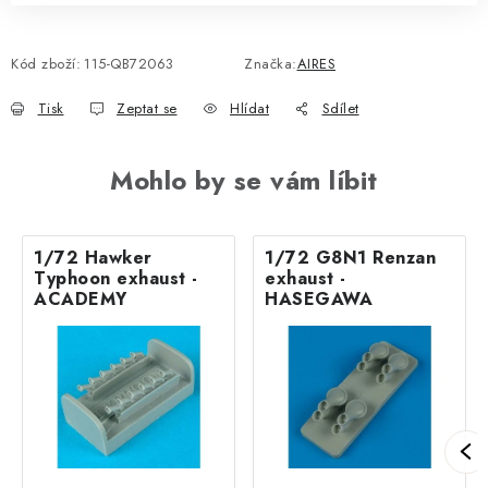
Kód zboží:
115-QB72063
Značka:
AIRES
Tisk
Zeptat se
Hlídat
Sdílet
Mohlo by se vám líbit
1/72 Hawker
1/72 G8N1 Renzan
Typhoon exhaust -
exhaust -
ACADEMY
HASEGAWA