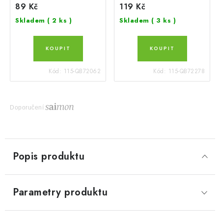
89 Kč
119 Kč
Skladem
( 2 ks )
Skladem
( 3 ks )
Kód:
115-QB72062
Kód:
115-QB72278
Doporučení
Popis produktu
Parametry produktu