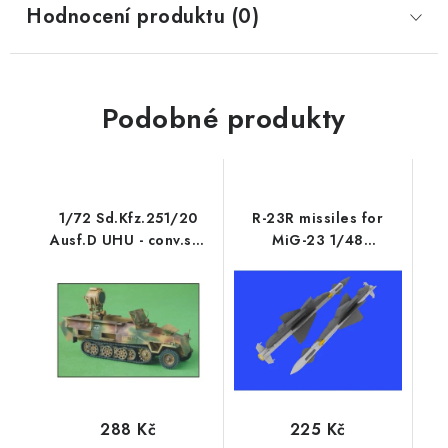
Hodnocení produktu (0)
Podobné produkty
1/72 Sd.Kfz.251/20
R-23R missiles for
Ausf.D UHU - conv.set
MiG-23 1/48
for HAS
recommended for
EDUARD/TRUMPETER
288 Kč
225 Kč