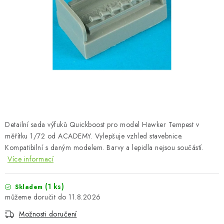
BARVY A POMŮCKY
PUBLIKACE
SKY RIDERS COFFEE
DÁRKOVÉ POUKAZY
PRODÁVANÉ ZNAČKY
Detailní sada výfuků Quickboost pro model Hawker Tempest v
O nás
Moje objednávka
Kontakty
Doprava a platba
měřítku 1/72 od ACADEMY. Vylepšuje vzhled stavebnice.
Kompatibilní s daným modelem. Barvy a lepidla nejsou součástí.
Obchodní podmínky
Podmínky ochrany osobních údajů
Více informací
Reklamační řád
Velkoobchod (B2B)
Převodník modelářských barev
Modelářský slovník Art Scale
(1 ks)
Skladem
FAQ
Výstavy 2026
11.8.2026
Možnosti doručení