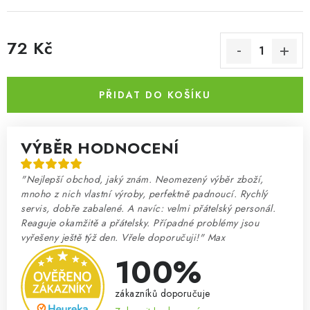
72 Kč
Měrná cena:
PŘIDAT DO KOŠÍKU
VÝBĚR HODNOCENÍ
"Nejlepší obchod, jaký znám. Neomezený výběr zboží,
mnoho z nich vlastní výroby, perfektně padnoucí. Rychlý
servis, dobře zabalené. A navíc: velmi přátelský personál.
Reaguje okamžitě a přátelsky. Případné problémy jsou
vyřešeny ještě týž den. Vřele doporučuji!" Max
100%
zákazníků doporučuje