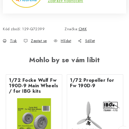
Zobrazit hodnocení
Kód zboží:
129-Q72399
Značka:
CMK
Tisk
Zeptat se
Hlídat
Sdílet
Mohlo by se vám líbit
1/72 Focke Wulf Fw
1/72 Propeller for
190D-9 Main Wheels
Fw 190D-9
/ for IBG kits