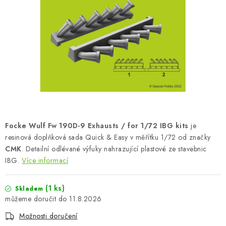
BARVY A POMŮCKY
PUBLIKACE
SKY RIDERS COFFEE
DÁRKOVÉ POUKAZY
PRODÁVANÉ ZNAČKY
Focke Wulf Fw 190D-9 Exhausts / for 1/72 IBG kits
je
O nás
Moje objednávka
Kontakty
Doprava a platba
resinová doplňková sada Quick & Easy v měřítku 1/72 od značky
CMK
. Detailní odlévané výfuky nahrazující plastové ze stavebnic
Obchodní podmínky
Podmínky ochrany osobních údajů
IBG.
Více informací
Reklamační řád
Velkoobchod (B2B)
Převodník modelářských barev
Modelářský slovník Art Scale
(1 ks)
Skladem
FAQ
Výstavy 2026
11.8.2026
Možnosti doručení