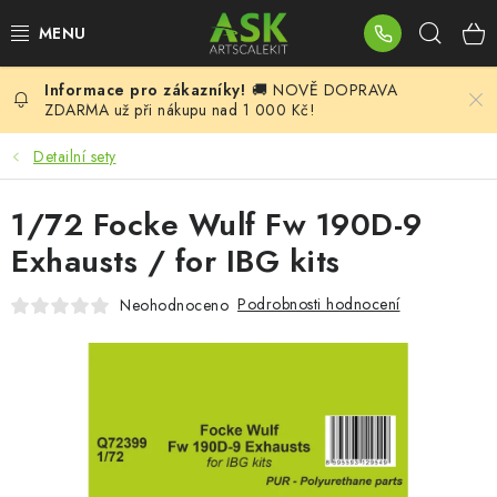
Přejít
Hleda
na
obsah
🚚 NOVĚ DOPRAVA
BLOG
ZDARMA už při nákupu nad 1 000 Kč!
SUMMER DAYS
Detailní sety
WARHAMMER
1/72 Focke Wulf Fw 190D-9
Exhausts / for IBG kits
ASK PRODUKTY
Podrobnosti hodnocení
Neohodnoceno
NOVINKY
PLASTIKOVÉ MODELY
DOPLŇKY K MODELŮM