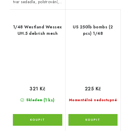
tvar sedadla, polstrování,...
1/48 Westland Wessex
US 250lb bombs (2
UH.5 debrish mesh
pcs) 1/48
321 Kč
225 Kč
(1 ks)
Skladem
Momentálně nedostupné