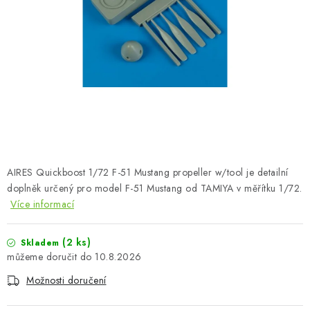
BARVY A POMŮCKY
PUBLIKACE
SKY RIDERS COFFEE
DÁRKOVÉ POUKAZY
PRODÁVANÉ ZNAČKY
AIRES Quickboost 1/72 F-51 Mustang propeller w/tool je detailní
O nás
Moje objednávka
Kontakty
Doprava a platba
doplněk určený pro model F-51 Mustang od TAMIYA v měřítku 1/72.
Více informací
Obchodní podmínky
Podmínky ochrany osobních údajů
Reklamační řád
Velkoobchod (B2B)
(2 ks)
Skladem
Převodník modelářských barev
Modelářský slovník Art Scale
10.8.2026
FAQ
Výstavy 2026
Možnosti doručení