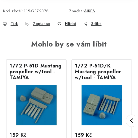
Kód zboží:
115-QB72378
Značka:
AIRES
Tisk
Zeptat se
Hlídat
Sdílet
Mohlo by se vám líbit
1/72 P-51D Mustang
1/72 P-51D/K
propeller w/tool -
Mustang propeller
TAMIYA
w/tool - TAMIYA
159 Kč
159 Kč