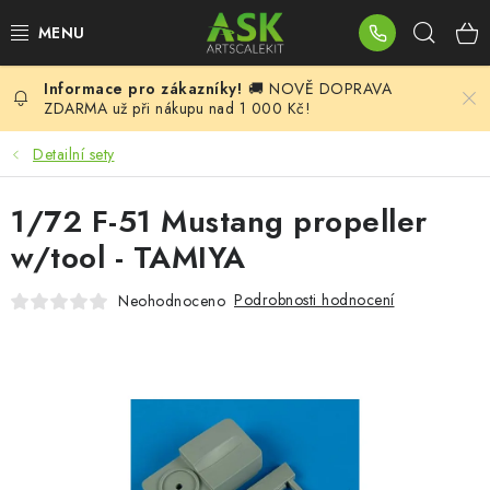
Přejít
Hleda
na
obsah
🚚 NOVĚ DOPRAVA
BLOG
ZDARMA už při nákupu nad 1 000 Kč!
SUMMER DAYS
Detailní sety
WARHAMMER
1/72 F-51 Mustang propeller
w/tool - TAMIYA
ASK PRODUKTY
Podrobnosti hodnocení
Neohodnoceno
NOVINKY
PLASTIKOVÉ MODELY
DOPLŇKY K MODELŮM