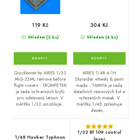
304 Kč
119 Kč
(4 ks)
(3 ks)
Skladem
Skladem
AIRES 1/48 A-1H
Quickboost by AIRES 1/32
Skyraider wheels & paint
MiG-23ML remove before
masks - TAMIYA je sada
flight covers - TRUMPETER
detailních resinových kol a
je sada ochranných krytů
vyřezaných masek. V
pro odstavený letoun. V
měřítku 1/48 zpřesňuje
měřítku 1/32 umožňuje...
dezén,...
1/32 Bf 109 control
1/48 Hawker Typhoon
lever