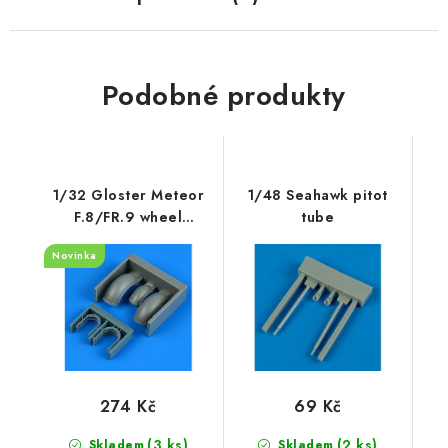
Podobné produkty
1/32 Gloster Meteor
1/48 Seahawk pitot
F.8/FR.9 wheel
tube
fenders recommended
Novinka
for Revell
274 Kč
69 Kč
(3 ks)
(2 ks)
Skladem
Skladem