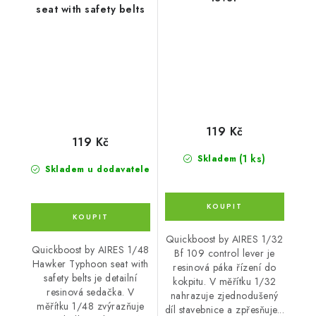
seat with safety belts
119 Kč
119 Kč
(1 ks)
Skladem
Skladem u dodavatele
Quickboost by AIRES 1/32
Quickboost by AIRES 1/48
Bf 109 control lever je
Hawker Typhoon seat with
resinová páka řízení do
safety belts je detailní
kokpitu. V měřítku 1/32
resinová sedačka. V
nahrazuje zjednodušený
měřítku 1/48 zvýrazňuje
díl stavebnice a zpřesňuje...