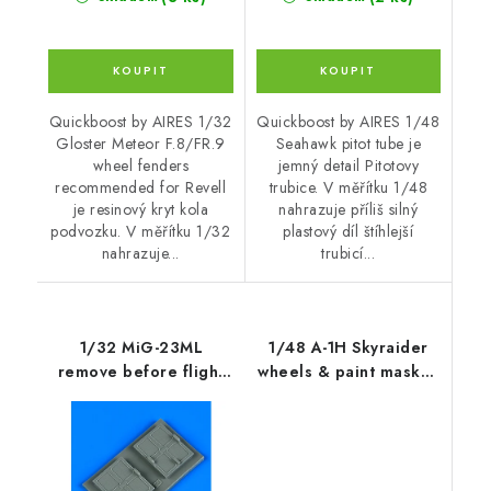
Quickboost by AIRES 1/32
Quickboost by AIRES 1/48
Gloster Meteor F.8/FR.9
Seahawk pitot tube je
wheel fenders
jemný detail Pitotovy
recommended for Revell
trubice. V měřítku 1/48
je resinový kryt kola
nahrazuje příliš silný
podvozku. V měřítku 1/32
plastový díl štíhlejší
nahrazuje...
trubicí...
1/32 MiG-23ML
1/48 A-1H Skyraider
remove before flight
wheels & paint masks -
covers - TRUMPETER
TAMIYA