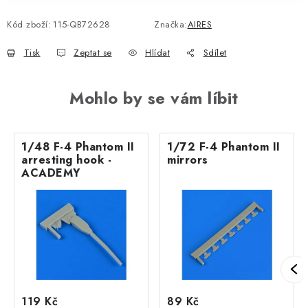
Kód zboží:
115-QB72628
Značka:
AIRES
Tisk
Zeptat se
Hlídat
Sdílet
Mohlo by se vám líbit
1/48 F-4 Phantom II
1/72 F-4 Phantom II
arresting hook -
mirrors
ACADEMY
119 Kč
89 Kč