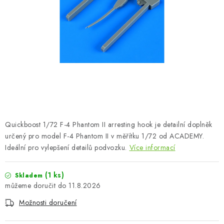
BARVY A POMŮCKY
PUBLIKACE
SKY RIDERS COFFEE
DÁRKOVÉ POUKAZY
PRODÁVANÉ ZNAČKY
Quickboost 1/72 F-4 Phantom II arresting hook je detailní doplněk
O nás
Moje objednávka
Kontakty
Doprava a platba
určený pro model F-4 Phantom II v měřítku 1/72 od ACADEMY.
Ideální pro vylepšení detailů podvozku.
Více informací
Obchodní podmínky
Podmínky ochrany osobních údajů
Reklamační řád
Velkoobchod (B2B)
(1 ks)
Skladem
Převodník modelářských barev
Modelářský slovník Art Scale
11.8.2026
FAQ
Výstavy 2026
Možnosti doručení