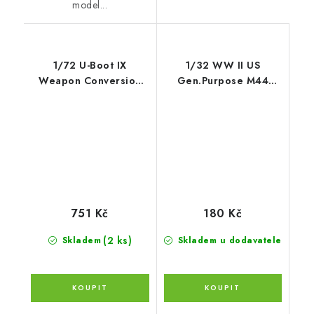
model...
1/72 U-Boot IX
1/32 WW II US
Weapon Conversion
Gen.Purpose M44
set new 105mm can
H.E.Bombs 1000lbs
751 Kč
180 Kč
(2 ks)
Skladem
Skladem u dodavatele