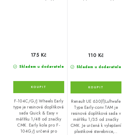
Early-conv.TAM
175 Kč
110 Kč
Skladem u dodavatele
Skladem u dodavatele
F-104C/G/J Wheels Early
Renault UE 630(f)Luftwafe
type je resinová doplňková
Type Early-conv.TAM je
sada Quick & Easy v
resinová doplňková sada v
měřítku 1/48 od značky
měřítku 1/35 od značky
CMK. Early kola pro F-
CMK. Je určená k vylepšení
104G/J určená pro
plastikové stavebnice,...