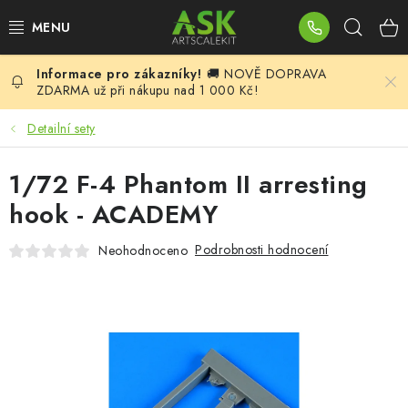
Přejít
Hleda
na
obsah
🚚 NOVĚ DOPRAVA
BLOG
ZDARMA už při nákupu nad 1 000 Kč!
SUMMER DAYS
Detailní sety
WARHAMMER
1/72 F-4 Phantom II arresting
hook - ACADEMY
ASK PRODUKTY
Podrobnosti hodnocení
Neohodnoceno
NOVINKY
PLASTIKOVÉ MODELY
DOPLŇKY K MODELŮM