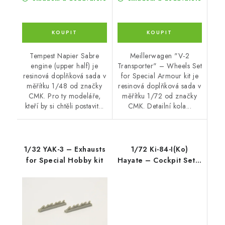
Tempest Napier Sabre
Meillerwagen "V-2
engine (upper half) je
Transporter" – Wheels Set
resinová doplňková sada v
for Special Armour kit je
měřítku 1/48 od značky
resinová doplňková sada v
CMK. Pro ty modeláře,
měřítku 1/72 od značky
kteří by si chtěli postavit...
CMK. Detailní kola...
1/32 YAK-3 – Exhausts
1/72 Ki-84-I(Ko)
for Special Hobby kit
Hayate – Cockpit Set /
for Hasega