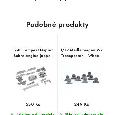
Podobné produkty
1/48 Tempest Napier
1/72 Meillerwagen V-2
Sabre engine (upper
Transporter – Wheels
half)
Set for
530 Kč
249 Kč
Skladem u dodavatele
Skladem u dodavatele