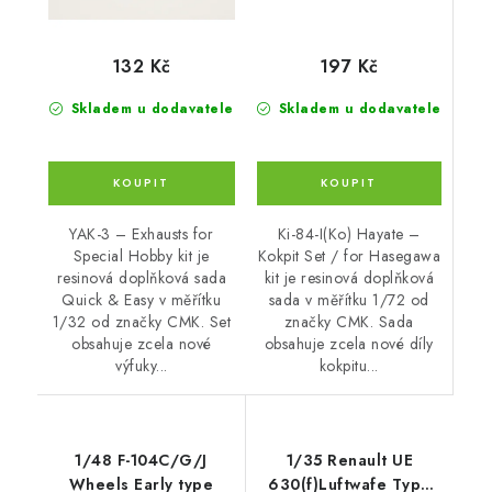
197 Kč
132 Kč
Skladem u dodavatele
Skladem u dodavatele
Ki-84-I(Ko) Hayate –
YAK-3 – Exhausts for
Kokpit Set / for Hasegawa
Special Hobby kit je
kit je resinová doplňková
resinová doplňková sada
sada v měřítku 1/72 od
Quick & Easy v měřítku
značky CMK. Sada
1/32 od značky CMK. Set
obsahuje zcela nové díly
obsahuje zcela nové
kokpitu...
výfuky...
1/48 F-104C/G/J
1/35 Renault UE
Wheels Early type
630(f)Luftwafe Type