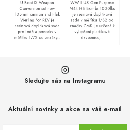
U-Boot IX Weapon
WW II US Gen.Purpose
Conversion set new
M44 H.E.Bombs 1000lbs
105mm cannon and Flak
je resinová doplňková
Vierling for REV je
sada v měřítku 1/32 od
resinová doplňková sada
značky CMK. Je určená k
pro lodě a ponorky v
vylepšení plastikové
měřítku 1/72 od značky...
stavebnice,...
Sledujte nás na Instagramu
Aktuální novinky a akce na váš e-mail