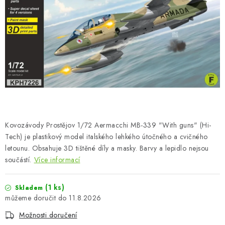
BARVY A POMŮCKY
PUBLIKACE
SKY RIDERS COFFEE
DÁRKOVÉ POUKAZY
PRODÁVANÉ ZNAČKY
Kovozávody Prostějov 1/72 Aermacchi MB-339 "With guns" (Hi-
O nás
Moje objednávka
Kontakty
Doprava a platba
Tech) je plastikový model italského lehkého útočného a cvičného
letounu. Obsahuje 3D tištěné díly a masky. Barvy a lepidlo nejsou
Obchodní podmínky
Podmínky ochrany osobních údajů
součástí.
Více informací
Reklamační řád
Velkoobchod (B2B)
Převodník modelářských barev
Modelářský slovník Art Scale
(1 ks)
Skladem
FAQ
Výstavy 2026
11.8.2026
Možnosti doručení