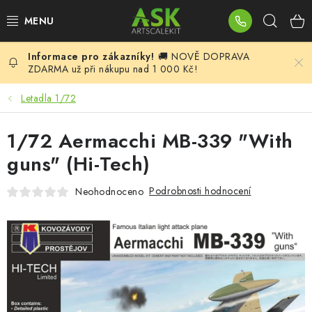
Přejít
Hleda
na
obsah
🚚 NOVĚ DOPRAVA
BLOG
ZDARMA už při nákupu nad 1 000 Kč!
SUMMER DAYS
Letadla 1/72
WARHAMMER
1/72 Aermacchi MB-339 "With
guns" (Hi-Tech)
ASK PRODUKTY
Podrobnosti hodnocení
Neohodnoceno
NOVINKY
PLASTIKOVÉ MODELY
DOPLŇKY K MODELŮM