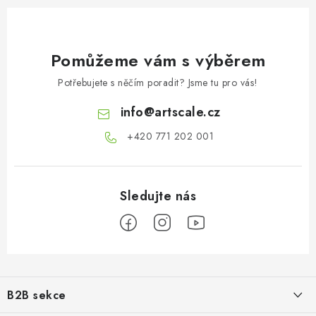
Pomůžeme vám s výběrem
Potřebujete s něčím poradit? Jsme tu pro vás!
info
@
artscale.cz
+420 771 202 001​
Z
á
B2B sekce
p