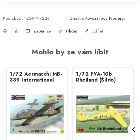
Kód zboží:
125-KPH7226
Značka:
Kovozávody Prostějov
Tisk
Zeptat se
Hlídat
Sdílet
Mohlo by se vám líbit
1/72 Aermacchi MB-
1/72 FVA-10b
339 International
Rheiland (Šíldo)