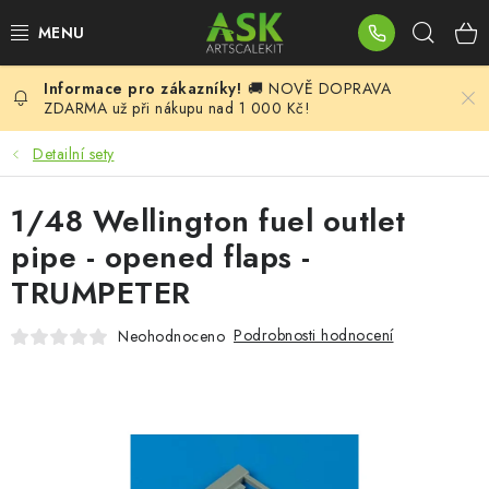
Přejít
Hleda
na
obsah
🚚 NOVĚ DOPRAVA
BLOG
ZDARMA už při nákupu nad 1 000 Kč!
SUMMER DAYS
Detailní sety
WARHAMMER
1/48 Wellington fuel outlet
pipe - opened flaps -
ASK PRODUKTY
TRUMPETER
NOVINKY
Podrobnosti hodnocení
Neohodnoceno
PLASTIKOVÉ MODELY
DOPLŇKY K MODELŮM