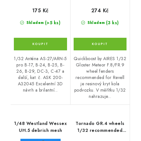
175 Kč
274 Kč
(>5 ks)
(3 ks)
Skladem
Skladem
1/32 Anténa AS-27/ARN-5
Quickboost by AIRES 1/32
pro B-17, B-24, B-25, B-
Gloster Meteor F.8/FR.9
26, B-29, DC-3, C-47 a
wheel fenders
další, kat. č. ASK 200-
recommended for Revell
A32045 Excelentní 3D
je resinový kryt kola
návrh a brilantní...
podvozku. V měřítku 1/32
nahrazuje...
1/48 Westland Wessex
Tornado GR.4 wheels
UH.5 debrish mesh
1/32 recommended
for ITALERI