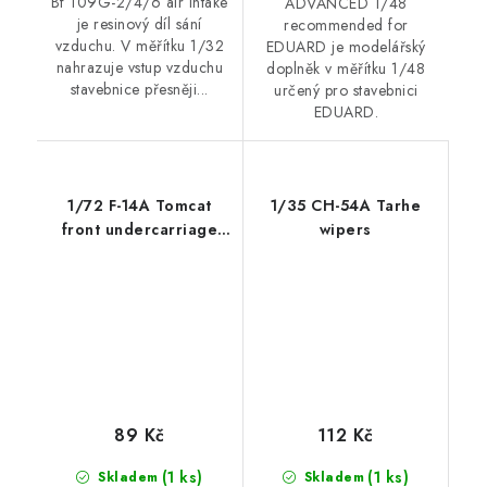
Bf 109G-2/4/6 air intake
ADVANCED 1/48
je resinový díl sání
recommended for
vzduchu. V měřítku 1/32
EDUARD je modelářský
nahrazuje vstup vzduchu
doplněk v měřítku 1/48
stavebnice přesněji...
určený pro stavebnici
EDUARD.
1/72 F-14A Tomcat
1/35 CH-54A Tarhe
front undercarriage
wipers
covers
89 Kč
112 Kč
(1 ks)
(1 ks)
Skladem
Skladem