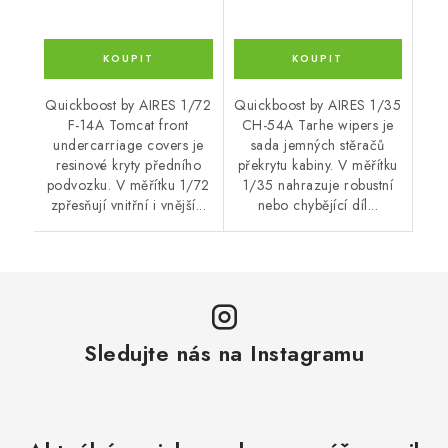
Quickboost by AIRES 1/72
Quickboost by AIRES 1/35
F-14A Tomcat front
CH-54A Tarhe wipers je
undercarriage covers je
sada jemných stěračů
resinové kryty předního
překrytu kabiny. V měřítku
podvozku. V měřítku 1/72
1/35 nahrazuje robustní
zpřesňují vnitřní i vnější...
nebo chybějící díl...
Sledujte nás na Instagramu