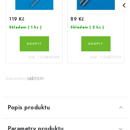
119 Kč
89 Kč
Skladem
( 1 ks )
Skladem
( 2 ks )
Kód:
115-QB48208
Kód:
115-QB72218
Doporučení
Popis produktu
Parametry produktu