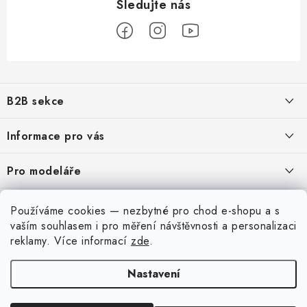
Z
á
B2B sekce
p
a
Našim cílem je 100% orientace na potřeby obchodní partnerů,
Informace pro vás
poskytování odpovídajících služeb a servisu
t
í
O nás
Pro modeláře
REGISTRACE
Moje objednávka
Převodník modelářských barev
Můj účet
Používáme cookies — nezbytné pro chod e-shopu a s
Kontakty
Modelářský slovník Art Scale
vaším souhlasem i pro měření návštěvnosti a personalizaci
Přihlásit se
reklamy
. Více informací
zde
.
Doprava a platba
Dobírka
QR platba
FAQ
Registrace
Obchodní podmínky
Nastavení
Výstavy 2026
Copyright 2026
Art Scale Kit
. Všechna práva vyhrazena.
Historie objednávek
Podmínky ochrany osobních údajů
Vytvořil Shoptet Premium
|
Anque Media
Osobní odběr v Liberci