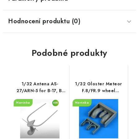
Hodnocení produktu (0)
Podobné produkty
1/32 Antena AS-
1/32 Gloster Meteor
27/ARN-5 for B-17, B-
F.8/FR.9 wheel
24, B-25, B-26, B-29,
fenders recommended
Novinka
Novinka
DC-3, C-47 a.o., ASK
for Revell
cat. no 200-A32045