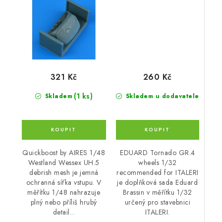
260 Kč
321 Kč
(1 ks)
Skladem u dodavatele
Skladem
EDUARD Tornado GR.4
Quickboost by AIRES 1/48
wheels 1/32
Westland Wessex UH.5
recommended for ITALERI
debrish mesh je jemná
je doplňková sada Eduard
ochranná síťka vstupu. V
Brassin v měřítku 1/32
měřítku 1/48 nahrazuje
určený pro stavebnici
plný nebo příliš hrubý
ITALERI.
detail...