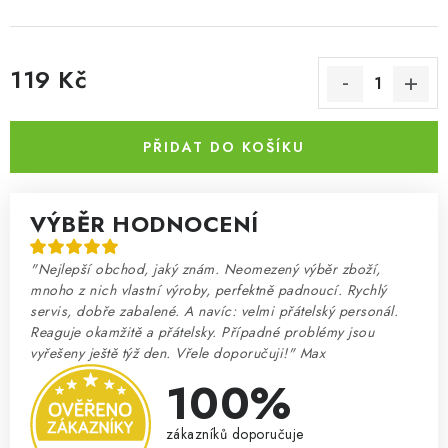
119 Kč
Měrná cena:
PŘIDAT DO KOŠÍKU
VÝBĚR HODNOCENÍ
"Nejlepší obchod, jaký znám. Neomezený výběr zboží,
mnoho z nich vlastní výroby, perfektně padnoucí. Rychlý
servis, dobře zabalené. A navíc: velmi přátelský personál.
Reaguje okamžitě a přátelsky. Případné problémy jsou
vyřešeny ještě týž den. Vřele doporučuji!" Max
100%
zákazníků doporučuje