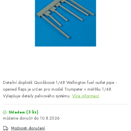
BARVY A POMŮCKY
PUBLIKACE
SKY RIDERS COFFEE
DÁRKOVÉ POUKAZY
PRODÁVANÉ ZNAČKY
O nás
Moje objednávka
Kontakty
Doprava a platba
Detailní doplněk Quickboost 1/48 Wellington fuel outlet pipe -
Obchodní podmínky
Podmínky ochrany osobních údajů
opened flaps je určen pro model Trumpeter v měřítku 1/48.
Vylepšuje detaily palivového systému.
Reklamační řád
Velkoobchod (B2B)
Více informací
Převodník modelářských barev
Modelářský slovník Art Scale
(3 ks)
Skladem
FAQ
Výstavy 2026
10.8.2026
Možnosti doručení