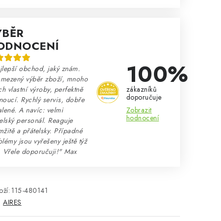
ÝBĚR
ODNOCENÍ
100%
lepší obchod, jaký znám.
mezený výběr zboží, mnoho
zákazníků
ch vlastní výroby, perfektně
doporučuje
oucí. Rychlý servis, dobře
Zobrazit
lené. A navíc: velmi
hodnocení
elský personál. Reaguje
žitě a přátelsky. Případné
lémy jsou vyřešeny ještě týž
. Vřele doporučuji!" Max
ží:
115-480141
:
AIRES