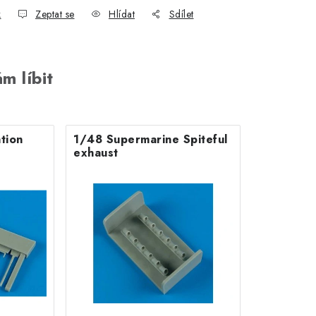
k
Zeptat se
Hlídat
Sdílet
m líbit
tion
1/48 Supermarine Spiteful
exhaust