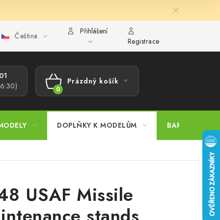
Přihlášení
Čeština
ajů
Reklamační řád
Velkoobchod (B2B)
Převodník model
Registrace
1​
Prázdný košík
16:30)
NÁKUPNÍ
KOŠÍK
MODELY
DOPLŇKY K MODELŮM
BARVY A POM
48 USAF Missile
intenance stands