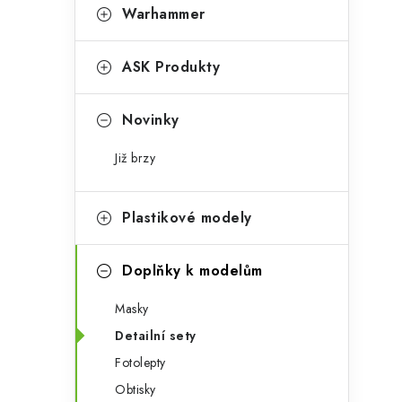
t
s
Warhammer
e
t
g
ASK Produkty
r
o
a
r
Novinky
n
i
Již brzy
e
n
í
Plastikové modely
p
Doplňky k modelům
a
Masky
n
Detailní sety
e
Fotolepty
l
Obtisky