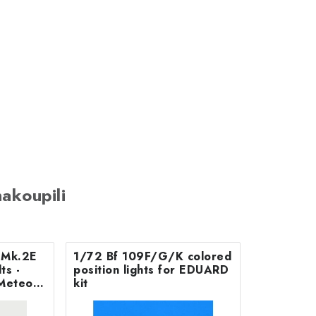
akoupili
B Mk.2E
1/72 Bf 109F/G/K colored
position lights for EDUARD
Meteor
kit