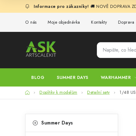
Přejít
🚚 NOVĚ DOPRAVA ZDA
na
obsah
O nás
Moje objednávka
Kontakty
Doprava 
BLOG
SUMMER DAYS
WARHAMMER
Domů
Doplňky k modelům
Detailní sety
1/48 USA
P
K
Přeskočit
Summer Days
kategorie
a
o