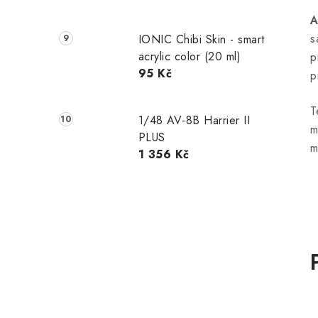
A
s
IONIC Chibi Skin - smart
acrylic color (20 ml)
p
95 Kč
p
T
1/48 AV-8B Harrier II
m
PLUS
m
1 356 Kč