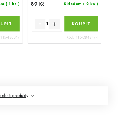
89 Kč
dem
( 1 ks )
Skladem
( 2 ks )
:
115-480047
Kód:
115-QB48474
dobné produkty