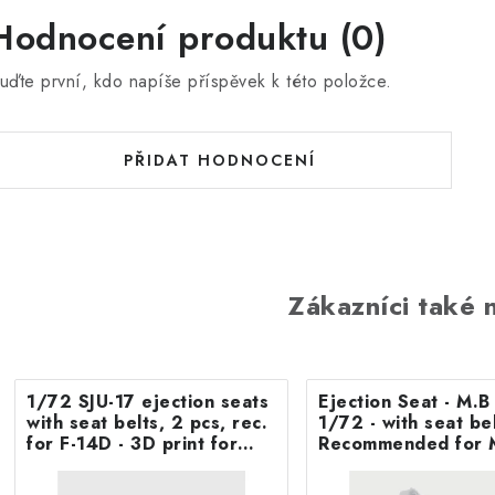
Hodnocení produktu (0)
uďte první, kdo napíše příspěvek k této položce.
PŘIDAT HODNOCENÍ
Zákazníci také n
1/72 SJU-17 ejection seats
Ejection Seat - M.
with seat belts, 2 pcs, rec.
1/72 - with seat belts -
for F-14D - 3D print for
Recommended for 
Tamiya
F.8/FR9 Airfix