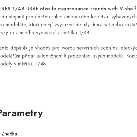
IRES 1/48 USAF Missile maintenance stands with V-shelf
ada stojanů pro údržbu raket amerického letectva, vybavených
ro modeláře, kteří chtějí zvýraznit detaily diorámat nebo rozšíř
rvky pozemního vybavení v měřítku 1/48.
ento doplněk je vhodný pro tvorbu servisních scén na leteck
odelářům přidat autentičnost k prezentaci svých modelů. Kompat
odely v měřítku 1/48.
Značka