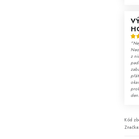
V
H
"Nej
Neo
z ni
padn
zaba
přát
okam
prob
den
Kód zbo
Značka