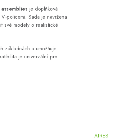
 assemblies
je doplňková
 V-policemi. Sada je navržena
it své modely o realistické
ých základnách a umožňuje
ibilita je univerzální pro
AIRES