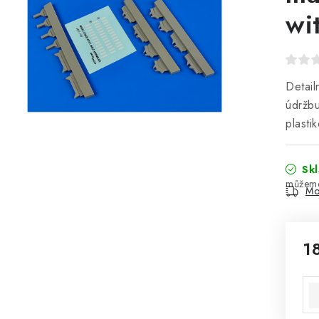
wi
Detail
údržbu
plasti
Sk
Mo
1
Mě