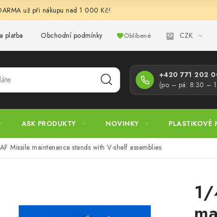
RMA už při nákupu nad 1 000 Kč!
CZK
a platba
Obchodní podmínky
Podmínky ochrany osobních úd
Oblíbené
+420 771 202 00
(po – pá: 8:30 – 
ASK PRODUKTY
NOVINKY
PLASTIKOVÉ 
F Missile maintenance stands with V-shelf assemblies
1/
ma