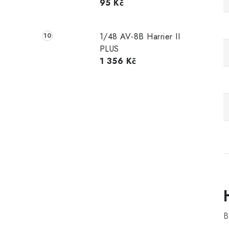
95 Kč
1/48 AV-8B Harrier II
PLUS
1 356 Kč
B