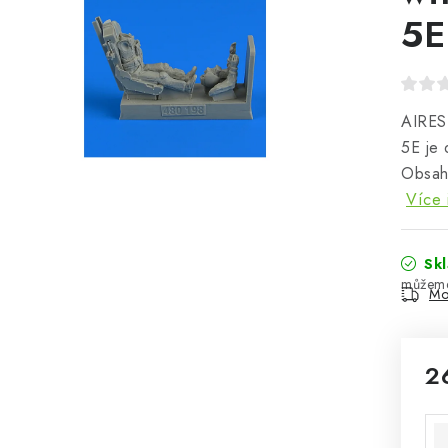
5E
AIRES 
5E je 
Obsahu
Více 
Sk
Mo
2
Mě