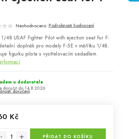
Podrobnosti hodnocení
Neohodnoceno
1/48 USAF Fighter Pilot with ejection seat for F-
detailní doplněk pro modely F-5E v měřítku 1/48.
je figurku pilota s vystřelovacím sedadlem.
informací
ladem u dodavatele
14.8.2026
žnosti doručení
60 Kč
rná cena:
PŘIDAT DO KOŠÍKU