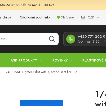
RMA už při nákupu nad 1 000 Kč!
CZK
a platba
Obchodní podmínky
Podmínky ochrany osobních úd
Oblíbené
+420 771 202 00
(po – pá: 8:30 – 
ASK PRODUKTY
NOVINKY
PLASTIKOVÉ 
1/48 USAF Fighter Pilot with ejection seat for F-5E
1/
wi