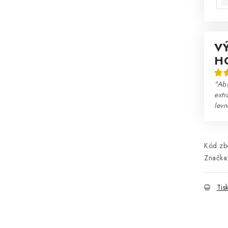
V
H
"Abs
extr
lev
Kód zbo
Značka
Tis