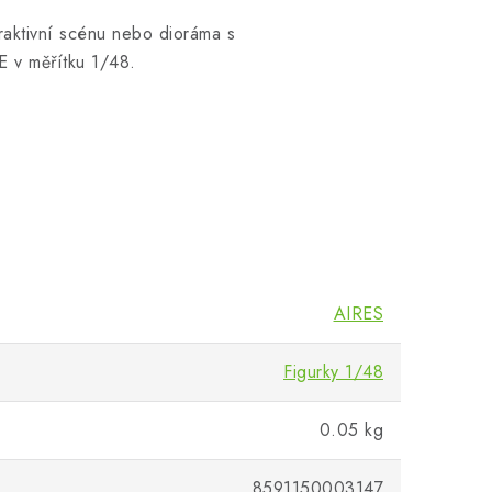
traktivní scénu nebo dioráma s
 v měřítku 1/48.
AIRES
Figurky 1/48
0.05 kg
8591150003147