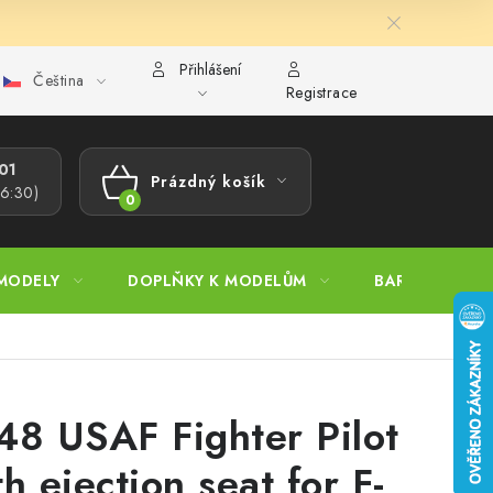
Přihlášení
Čeština
ajů
Reklamační řád
Velkoobchod (B2B)
Převodník model
Registrace
1​
Prázdný košík
16:30)
NÁKUPNÍ
KOŠÍK
MODELY
DOPLŇKY K MODELŮM
BARVY A POM
48 USAF Fighter Pilot
th ejection seat for F-