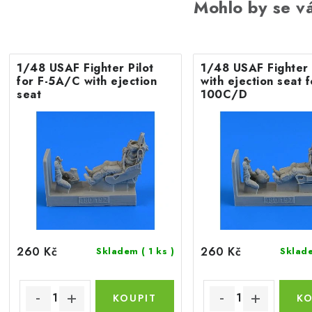
Mohlo by se vá
1/48 USAF Fighter Pilot
1/48 USAF Fighter 
for F-5A/C with ejection
with ejection seat f
seat
100C/D
260 Kč
260 Kč
Skladem
( 1 ks )
Skla