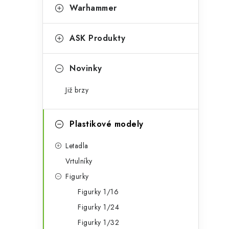
t
s
Warhammer
e
t
g
ASK Produkty
r
o
a
r
Novinky
n
i
Již brzy
e
n
í
Plastikové modely
p
Letadla
a
Vrtulníky
Figurky
n
Figurky 1/16
e
Figurky 1/24
l
Figurky 1/32