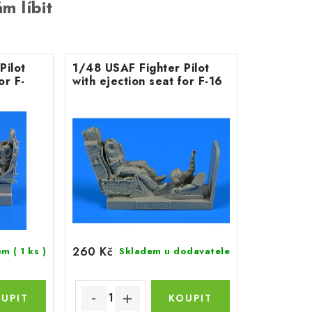
m líbit
Pilot
1/48 USAF Fighter Pilot
or F-
with ejection seat for F-16
260 Kč
dem
( 1 ks )
Skladem u dodavatele