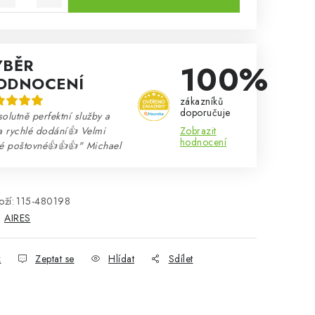
ÝBĚR
100%
ODNOCENÍ
zákazníků
doporučuje
olutně perfektní služby a
Zobrazit
a rychlé dodání👍 Velmi
hodnocení
né poštovné👍👍👍" Michael
ží:
115-480198
:
AIRES
k
Zeptat se
Hlídat
Sdílet