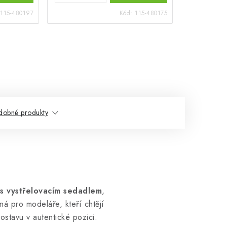
115-480197
Kód:
115-480175
dobné produkty
 s vystřelovacím sedadlem
,
á pro modeláře, kteří chtějí
postavu v autentické pozici.