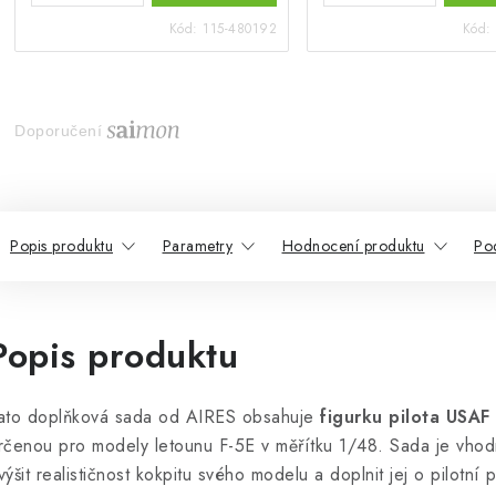
Kód:
115-480192
Kód:
Doporučení
Popis produktu
Parametry
Hodnocení produktu
Po
Popis produktu
ato doplňková sada od AIRES obsahuje
figurku pilota USAF
rčenou pro modely letounu F-5E v měřítku 1/48. Sada je vhodn
výšit realističnost kokpitu svého modelu a doplnit jej o pilotní 