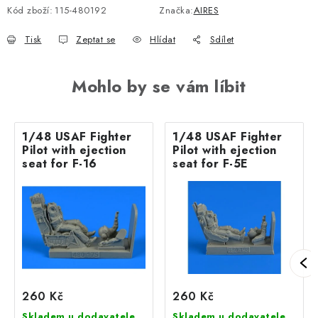
Kód zboží:
115-480192
Značka:
AIRES
Tisk
Zeptat se
Hlídat
Sdílet
Mohlo by se vám líbit
1/48 USAF Fighter
1/48 USAF Fighter
Pilot with ejection
Pilot with ejection
seat for F-16
seat for F-5E
260 Kč
260 Kč
Skladem u dodavatele
Skladem u dodavatele