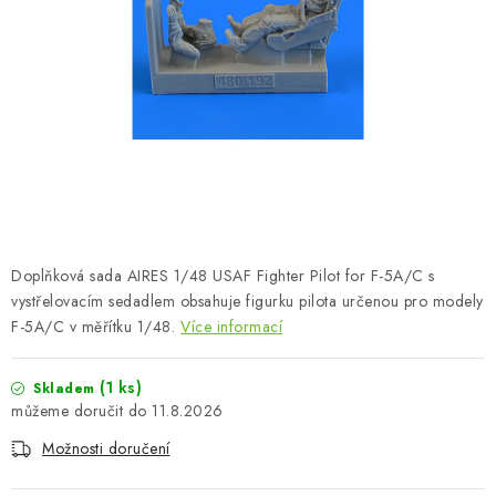
BARVY A POMŮCKY
PUBLIKACE
SKY RIDERS COFFEE
DÁRKOVÉ POUKAZY
PRODÁVANÉ ZNAČKY
Doplňková sada AIRES 1/48 USAF Fighter Pilot for F-5A/C s
O nás
Moje objednávka
Kontakty
Doprava a platba
vystřelovacím sedadlem obsahuje figurku pilota určenou pro modely
F-5A/C v měřítku 1/48.
Více informací
Obchodní podmínky
Podmínky ochrany osobních údajů
Reklamační řád
Velkoobchod (B2B)
(1 ks)
Skladem
Převodník modelářských barev
Modelářský slovník Art Scale
11.8.2026
FAQ
Výstavy 2026
Možnosti doručení