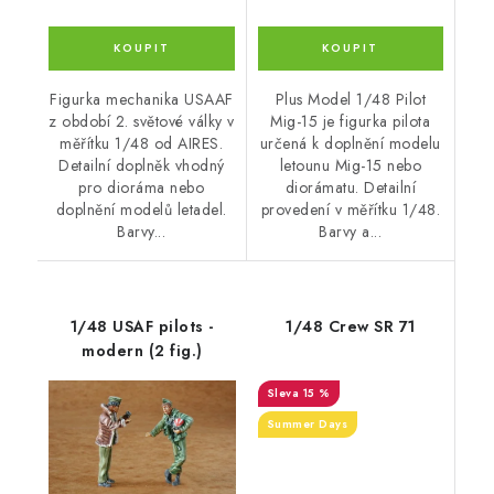
Figurka mechanika USAAF
Plus Model 1/48 Pilot
z období 2. světové války v
Mig-15 je figurka pilota
měřítku 1/48 od AIRES.
určená k doplnění modelu
Detailní doplněk vhodný
letounu Mig-15 nebo
pro dioráma nebo
diorámatu. Detailní
doplnění modelů letadel.
provedení v měřítku 1/48.
Barvy...
Barvy a...
1/48 USAF pilots -
1/48 Crew SR 71
modern (2 fig.)
15 %
Summer Days