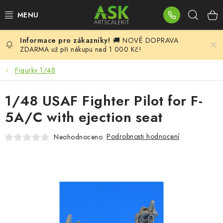
Přejít
Hleda
na
obsah
🚚 NOVĚ DOPRAVA
BLOG
ZDARMA už při nákupu nad 1 000 Kč!
SUMMER DAYS
Figurky 1/48
WARHAMMER
1/48 USAF Fighter Pilot for F-
5A/C with ejection seat
ASK PRODUKTY
Podrobnosti hodnocení
Neohodnoceno
NOVINKY
PLASTIKOVÉ MODELY
DOPLŇKY K MODELŮM