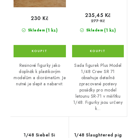
235,45 Kč
230 Kč
277 Kč
(1 ks)
(1 ks)
Skladem
Skladem
Sada figurek Plus Model
Resinové figurky jako
1/48 Crew SR 71
doplněk k plastikovým
obsahuje detailně
modelům a diorámatům. Je
zpracované postavy
nutné je slepit a nabarvit.
posádky pro model
letounu SR-71 v měřítku
1/48. Figurky jsou určeny
k...
1/48 Siebel Si
1/48 Slaughtered pig