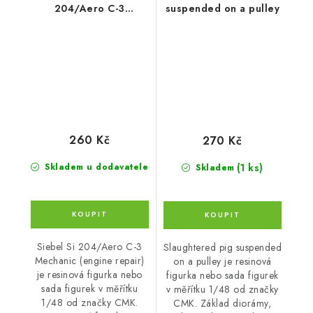
204/Aero C-3
suspended on a pulley
Mechanic (engine
repair)
260 Kč
270 Kč
(1 ks)
Skladem u dodavatele
Skladem
Siebel Si 204/Aero C-3
Slaughtered pig suspended
Mechanic (engine repair)
on a pulley je resinová
je resinová figurka nebo
figurka nebo sada figurek
sada figurek v měřítku
v měřítku 1/48 od značky
1/48 od značky CMK.
CMK. Základ diorámy,