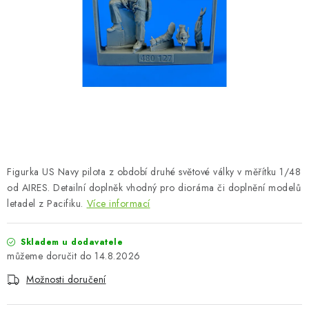
BARVY A POMŮCKY
PUBLIKACE
SKY RIDERS COFFEE
DÁRKOVÉ POUKAZY
PRODÁVANÉ ZNAČKY
Figurka US Navy pilota z období druhé světové války v měřítku 1/48
O nás
Moje objednávka
Kontakty
Doprava a platba
od AIRES. Detailní doplněk vhodný pro dioráma či doplnění modelů
letadel z Pacifiku.
Více informací
Obchodní podmínky
Podmínky ochrany osobních údajů
Reklamační řád
Velkoobchod (B2B)
Skladem u dodavatele
Převodník modelářských barev
Modelářský slovník Art Scale
14.8.2026
FAQ
Výstavy 2026
Možnosti doručení