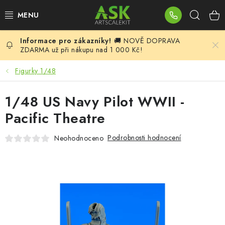
Přejít
Hleda
na
obsah
🚚 NOVĚ DOPRAVA
BLOG
ZDARMA už při nákupu nad 1 000 Kč!
SUMMER DAYS
Figurky 1/48
WARHAMMER
1/48 US Navy Pilot WWII -
Pacific Theatre
ASK PRODUKTY
Podrobnosti hodnocení
Neohodnoceno
NOVINKY
PLASTIKOVÉ MODELY
DOPLŇKY K MODELŮM