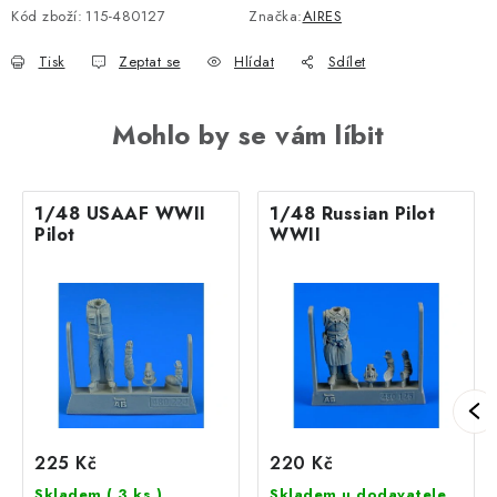
Kód zboží:
115-480127
Značka:
AIRES
Tisk
Zeptat se
Hlídat
Sdílet
Mohlo by se vám líbit
1/48 USAAF WWII
1/48 Russian Pilot
Pilot
WWII
225 Kč
220 Kč
Skladem
( 3 ks )
Skladem u dodavatele