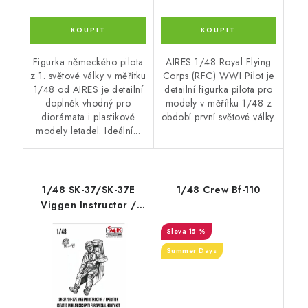
Figurka německého pilota
AIRES 1/48 Royal Flying
z 1. světové války v měřítku
Corps (RFC) WWI Pilot je
1/48 od AIRES je detailní
detailní figurka pilota pro
doplněk vhodný pro
modely v měřítku 1/48 z
diorámata i plastikové
období první světové války.
modely letadel. Ideální...
1/48 SK-37/SK-37E
1/48 Crew Bf-110
Viggen Instructor /
Operator (seated in
15 %
rear cockpit) for
Special Hobby kit
Summer Days