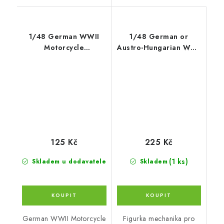
1/48 German WWII
1/48 German or
Motorcycle
Austro-Hungarian WWI
Rider(pushing his Mach
aircraft mechanic
125 Kč
225 Kč
(1 ks)
Skladem u dodavatele
Skladem
German WWII Motorcycle
Figurka mechanika pro