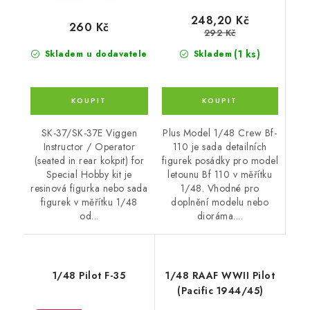
248,20 Kč
260 Kč
292 Kč
(1 ks)
Skladem
Skladem u dodavatele
Plus Model 1/48 Crew Bf-
SK-37/SK-37E Viggen
110 je sada detailních
Instructor / Operator
figurek posádky pro model
(seated in rear kokpit) for
letounu Bf 110 v měřítku
Special Hobby kit je
1/48. Vhodné pro
resinová figurka nebo sada
doplnění modelu nebo
figurek v měřítku 1/48
dioráma....
od...
1/48 Pilot F-35
1/48 RAAF WWII Pilot
(Pacific 1944/45)