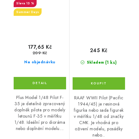
15 %
Summer Days
177,65 Kč
245 Kč
209 Kč
(1 ks)
Na objednávku
Skladem
Plus Model 1/48 Pilot F-
RAAF WWII Pilot (Pacific
35 je detailně zpracovaný
1944/45) je resinová
doplněk pilota pro modely
figurka nebo sada figurek
letounů F-35 v měřítku
v měřítku 1/48 od značky
1/48. Ideální pro dioráma
CMK. Je vhodná pro
nebo doplnění modelu....
oživení modelu, posádky
nebo...