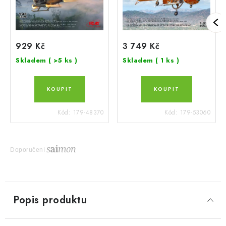
929 Kč
3 749 Kč
Skladem
( >5 ks )
Skladem
( 1 ks )
Kód:
179-48370
Kód:
179-53060
Doporučení
Popis produktu