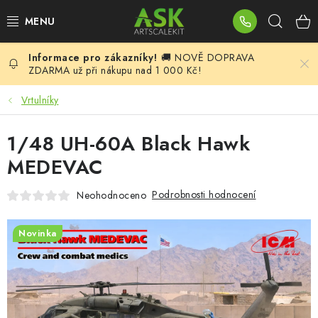
Přejít
Hleda
na
obsah
🚚 NOVĚ DOPRAVA
BLOG
ZDARMA už při nákupu nad 1 000 Kč!
SUMMER DAYS
Vrtulníky
WARHAMMER
1/48 UH-60A Black Hawk
MEDEVAC
ASK PRODUKTY
Podrobnosti hodnocení
Neohodnoceno
NOVINKY
Novinka
PLASTIKOVÉ MODELY
DOPLŇKY K MODELŮM