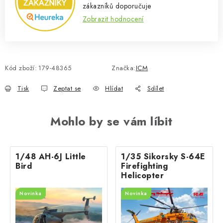
zákazníků doporučuje
Zobrazit hodnocení
Kód zboží:
179-48365
Značka:
ICM
Tisk
Zeptat se
Hlídat
Sdílet
Mohlo by se vám líbit
1/48 AH-6J Little
1/35 Sikorsky S-64E
Bird
Firefighting
Helicopter
Novinka
Novinka