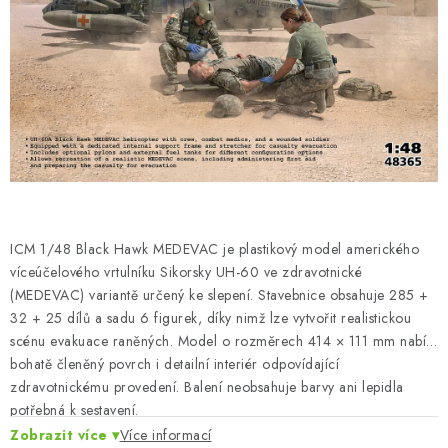
BARVY A POMŮCKY
PUBLIKACE
SKY RIDERS COFFEE
DÁRKOVÉ POUKAZY
PRODÁVANÉ ZNAČKY
ICM 1/48 Black Hawk MEDEVAC je plastikový model amerického
O nás
Moje objednávka
Kontakty
Doprava a platba
víceúčelového vrtulníku Sikorsky UH-60 ve zdravotnické
(MEDEVAC) variantě určený ke slepení. Stavebnice obsahuje 285 +
Obchodní podmínky
Podmínky ochrany osobních údajů
32 + 25 dílů a sadu 6 figurek, díky nimž lze vytvořit realistickou
Reklamační řád
Velkoobchod (B2B)
scénu evakuace raněných. Model o rozměrech 414 × 111 mm nabízí
Převodník modelářských barev
Modelářský slovník Art Scale
bohatě členěný povrch i detailní interiér odpovídající
zdravotnickému provedení. Balení neobsahuje barvy ani lepidla
FAQ
Výstavy 2026
potřebná k sestavení.
Zobrazit více
Více informací