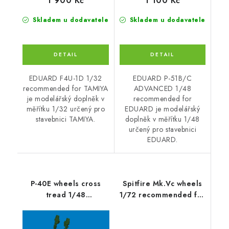
1 900 Kč
1 100 Kč
Skladem u dodavatele
Skladem u dodavatele
EDUARD F4U-1D 1/32
EDUARD P-51B/C
recommended for TAMIYA
ADVANCED 1/48
je modelářský doplněk v
recommended for
měřítku 1/32 určený pro
EDUARD je modelářský
stavebnici TAMIYA.
doplněk v měřítku 1/48
určený pro stavebnici
EDUARD.
P-40E wheels cross
Spitfire Mk.Vc wheels
tread 1/48
1/72 recommended for
recommended for
AIRFIX
EDUARD