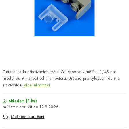
BARVY A POMŮCKY
PUBLIKACE
SKY RIDERS COFFEE
DÁRKOVÉ POUKAZY
PRODÁVANÉ ZNAČKY
Detailní sada přistávacích světel Quickboost v měřítku 1/48 pro
O nás
Moje objednávka
Kontakty
Doprava a platba
model Su-9 Fishpot od Trumpeteru. Určeno pro vylepšení detailů
stavebnice.
Více informací
Obchodní podmínky
Podmínky ochrany osobních údajů
Reklamační řád
Velkoobchod (B2B)
(1 ks)
Skladem
Převodník modelářských barev
Modelářský slovník Art Scale
12.8.2026
FAQ
Výstavy 2026
Možnosti doručení