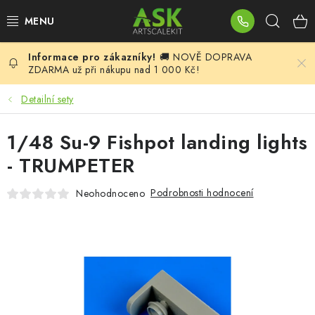
Přejít
Hleda
na
obsah
🚚 NOVĚ DOPRAVA
BLOG
ZDARMA už při nákupu nad 1 000 Kč!
SUMMER DAYS
Detailní sety
WARHAMMER
1/48 Su-9 Fishpot landing lights
- TRUMPETER
ASK PRODUKTY
Podrobnosti hodnocení
Neohodnoceno
NOVINKY
PLASTIKOVÉ MODELY
DOPLŇKY K MODELŮM