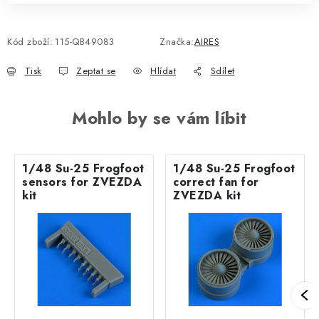
Kód zboží:
115-QB49083
Značka:
AIRES
Tisk
Zeptat se
Hlídat
Sdílet
Mohlo by se vám líbit
1/48 Su-25 Frogfoot
1/48 Su-25 Frogfoot
sensors for ZVEZDA
correct fan for
kit
ZVEZDA kit