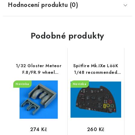
Hodnocení produktu (0)
Podobné produkty
1/32 Gloster Meteor
Spitfire Mk.IXe LööK
F.8/FR.9 wheel
1/48 recommended
fenders recommended
for AIRFIX
Novinka
Novinka
for Revell
274 Kč
260 Kč