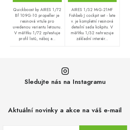
Quickboost by AIRES 1/72
AIRES 1/32 MiG-21MF
Bf 109G-10 propeller je
Fishbeb J cockpit set - late
resinová vrtule pro
v. je kompletní resinová
uvedenou variantu letounu.
detailní sada kokpitu. V
V měřítku 1/72 zpřesňuje
měřítku 1/32 nahrazuje
profil listů, náboj a...
základní interiér...
Sledujte nás na Instagramu
Aktuální novinky a akce na váš e-mail