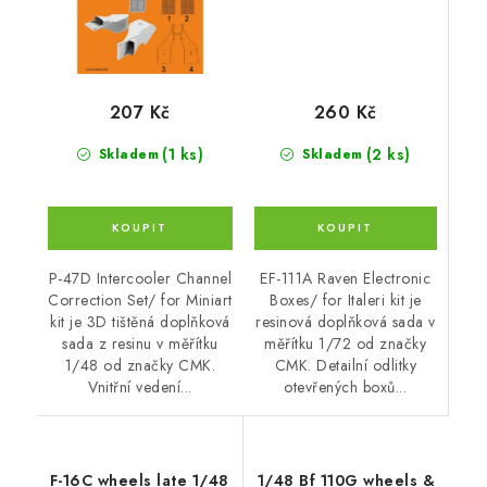
260 Kč
207 Kč
(2 ks)
(1 ks)
Skladem
Skladem
EF-111A Raven Electronic
P-47D Intercooler Channel
Boxes/ for Italeri kit je
Correction Set/ for Miniart
resinová doplňková sada v
kit je 3D tištěná doplňková
měřítku 1/72 od značky
sada z resinu v měřítku
CMK. Detailní odlitky
1/48 od značky CMK.
otevřených boxů...
Vnitřní vedení...
F-16C wheels late 1/48
1/48 Bf 110G wheels &