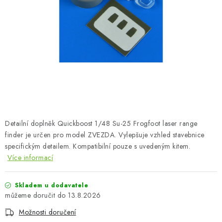
BARVY A POMŮCKY
PUBLIKACE
SKY RIDERS COFFEE
DÁRKOVÉ POUKAZY
PRODÁVANÉ ZNAČKY
Detailní doplněk Quickboost 1/48 Su-25 Frogfoot laser range
O nás
Moje objednávka
Kontakty
Doprava a platba
finder je určen pro model ZVEZDA. Vylepšuje vzhled stavebnice
specifickým detailem. Kompatibilní pouze s uvedeným kitem.
Obchodní podmínky
Podmínky ochrany osobních údajů
Více informací
Reklamační řád
Velkoobchod (B2B)
Převodník modelářských barev
Modelářský slovník Art Scale
Skladem u dodavatele
FAQ
Výstavy 2026
13.8.2026
Možnosti doručení