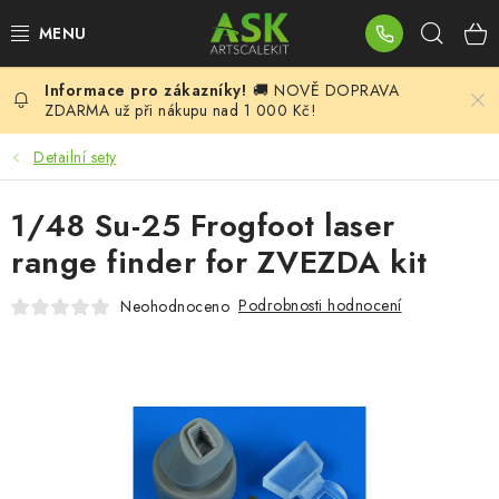
Přejít
Hleda
na
obsah
🚚 NOVĚ DOPRAVA
BLOG
ZDARMA už při nákupu nad 1 000 Kč!
SUMMER DAYS
Detailní sety
WARHAMMER
1/48 Su-25 Frogfoot laser
range finder for ZVEZDA kit
ASK PRODUKTY
Podrobnosti hodnocení
Neohodnoceno
NOVINKY
PLASTIKOVÉ MODELY
DOPLŇKY K MODELŮM