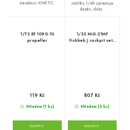
stavebnici KINETIC.
měřítku 1/48 zpřesňuje
dezén, disky...
1/72 Bf 109G-10
1/32 MiG-21MF
propeller
Fishbeb J cockpit set -
late v.
119 Kč
807 Kč
(1 ks)
(3 ks)
Skladem
Skladem