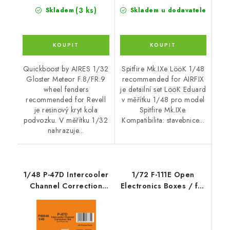
(3 ks)
Skladem
Skladem u dodavatele
Quickboost by AIRES 1/32
Spitfire Mk.IXe LööK 1/48
Gloster Meteor F.8/FR.9
recommended for AIRFIX
wheel fenders
je detailní set LööK Eduard
recommended for Revell
v měřítku 1/48 pro model
je resinový kryt kola
Spitfire Mk.IXe.
podvozku. V měřítku 1/32
Kompatibilita: stavebnice...
nahrazuje...
1/48 P-47D Intercooler
1/72 F-111E Open
Channel Correction
Electronics Boxes / for
Set/for Miniart kit
Italeri kit