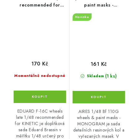
recommended for
paint masks -
KINETIC
MONOGRAM
Novinka
170 Kč
161 Kč
(1 ks)
Momentálně nedostupné
Skladem
EDUARD F-16C wheels
AIRES 1/48 Bf 110G
late 1/48 recommended
wheels & paint masks -
for KINETIC je doplňková
MONOGRAM je sada
sada Eduard Brassin v
detailních resinových kol a
měřítku 1/48 určený pro
vyřezaných masek. V