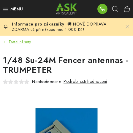
Přejít
Hleda
na
obsah
🚚 NOVĚ DOPRAVA
BLOG
ZDARMA už při nákupu nad 1 000 Kč!
SUMMER DAYS
Detailní sety
WARHAMMER
1/48 Su-24M Fencer antennas -
TRUMPETER
ASK PRODUKTY
Podrobnosti hodnocení
Neohodnoceno
NOVINKY
PLASTIKOVÉ MODELY
DOPLŇKY K MODELŮM