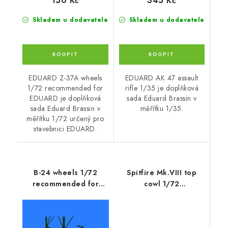
150 Kč
345 Kč
Skladem u dodavatele
Skladem u dodavatele
EDUARD Z-37A wheels
EDUARD AK 47 assault
1/72 recommended for
rifle 1/35 je doplňková
EDUARD je doplňková
sada Eduard Brassin v
sada Eduard Brassin v
měřítku 1/35.
měřítku 1/72 určený pro
stavebnici EDUARD.
B-24 wheels 1/72
Spitfire Mk.VIII top
recommended for
cowl 1/72
EDUARD / HASEGAWA
recommended for
EDUARD