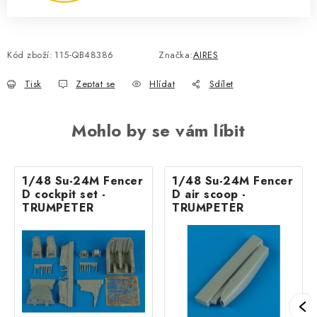
Kód zboží:
115-QB48386
Značka:
AIRES
Tisk
Zeptat se
Hlídat
Sdílet
Mohlo by se vám líbit
1/48 Su-24M Fencer
1/48 Su-24M Fencer
D cockpit set -
D air scoop -
TRUMPETER
TRUMPETER