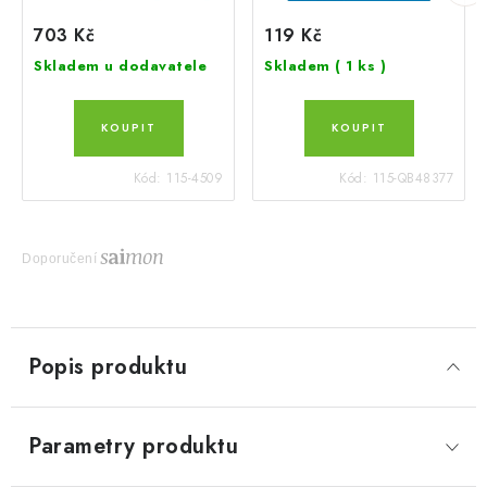
703 Kč
119 Kč
Skladem u dodavatele
Skladem
( 1 ks )
Kód:
115-4509
Kód:
115-QB48377
Doporučení
Popis produktu
Parametry produktu