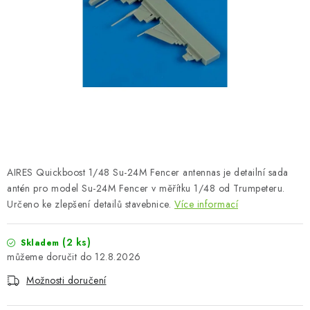
BARVY A POMŮCKY
PUBLIKACE
SKY RIDERS COFFEE
DÁRKOVÉ POUKAZY
PRODÁVANÉ ZNAČKY
AIRES Quickboost 1/48 Su-24M Fencer antennas je detailní sada
O nás
Moje objednávka
Kontakty
Doprava a platba
antén pro model Su-24M Fencer v měřítku 1/48 od Trumpeteru.
Určeno ke zlepšení detailů stavebnice.
Více informací
Obchodní podmínky
Podmínky ochrany osobních údajů
Reklamační řád
Velkoobchod (B2B)
(2 ks)
Skladem
Převodník modelářských barev
Modelářský slovník Art Scale
12.8.2026
FAQ
Výstavy 2026
Možnosti doručení