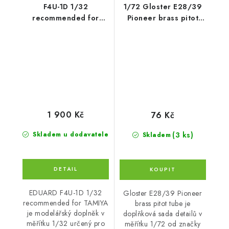
F4U-1D 1/32
1/72 Gloster E28/39
recommended for
Pioneer brass pitot
TAMIYA
tube for CP kits
CP72001/CP72007
Accessories - Clear
Prop
1 900 Kč
76 Kč
(3 ks)
Skladem u dodavatele
Skladem
EDUARD F4U-1D 1/32
Gloster E28/39 Pioneer
recommended for TAMIYA
brass pitot tube je
je modelářský doplněk v
doplňková sada detailů v
měřítku 1/32 určený pro
měřítku 1/72 od značky