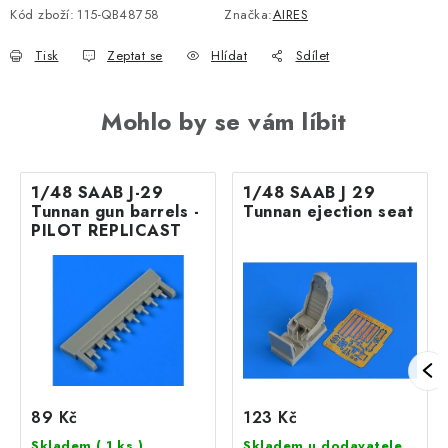
Kód zboží:
115-QB48758
Značka:
AIRES
Tisk
Zeptat se
Hlídat
Sdílet
Mohlo by se vám líbit
1/48 SAAB J-29
1/48 SAAB J 29
Tunnan gun barrels -
Tunnan ejection seat
PILOT REPLICAST
89 Kč
123 Kč
Skladem
( 1 ks )
Skladem u dodavatele