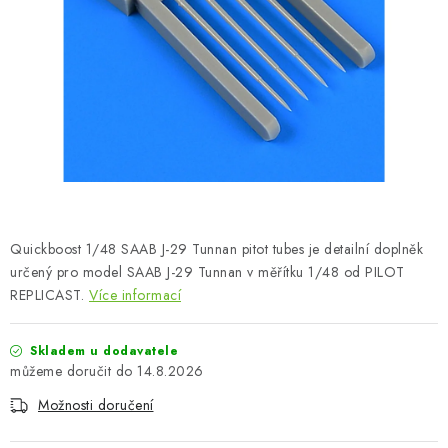
BARVY A POMŮCKY
PUBLIKACE
SKY RIDERS COFFEE
DÁRKOVÉ POUKAZY
PRODÁVANÉ ZNAČKY
Quickboost 1/48 SAAB J-29 Tunnan pitot tubes je detailní doplněk
O nás
Moje objednávka
Kontakty
Doprava a platba
určený pro model SAAB J-29 Tunnan v měřítku 1/48 od PILOT
REPLICAST.
Více informací
Obchodní podmínky
Podmínky ochrany osobních údajů
Reklamační řád
Velkoobchod (B2B)
Skladem u dodavatele
Převodník modelářských barev
Modelářský slovník Art Scale
14.8.2026
FAQ
Výstavy 2026
Možnosti doručení