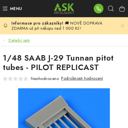
Přejít
Hleda
na
obsah
🚚 NOVĚ DOPRAVA
BLOG
ZDARMA už při nákupu nad 1 000 Kč!
SUMMER DAYS
Detailní sety
WARHAMMER
1/48 SAAB J-29 Tunnan pitot
tubes - PILOT REPLICAST
ASK PRODUKTY
Podrobnosti hodnocení
Neohodnoceno
NOVINKY
PLASTIKOVÉ MODELY
DOPLŇKY K MODELŮM