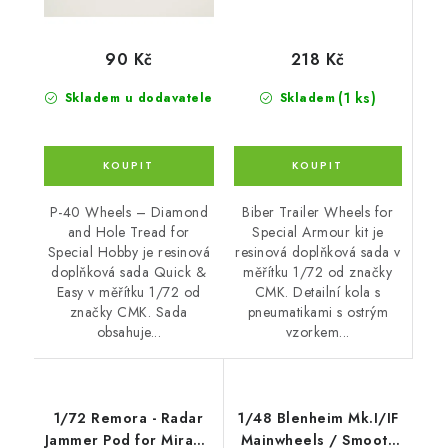
218 Kč
90 Kč
(1 ks)
Skladem
Skladem u dodavatele
Biber Trailer Wheels for
P-40 Wheels – Diamond
Special Armour kit je
and Hole Tread for
resinová doplňková sada v
Special Hobby je resinová
měřítku 1/72 od značky
doplňková sada Quick &
CMK. Detailní kola s
Easy v měřítku 1/72 od
pneumatikami s ostrým
značky CMK. Sada
vzorkem...
obsahuje...
1/72 Remora - Radar
1/48 Blenheim Mk.I/IF
Jammer Pod for Mirage
Mainwheels / Smooth