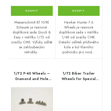
Messerschmitt Bf 109E
Hawker Hunter F.6
Exhausts je resinová
Wheels je resinová
doplňková sada Quick &
doplňková sada v měřítku
Easy v měřítku 1/72 od
1/48 od značky CMK.
značky CMK. Výfuky odlité
Detailní odlitek příďového
se zahloubenými
kola a kol hlavního
nátrubky...
podvozku pro nový...
1/72 P-40 Wheels –
1/72 Biber Trailer
Diamond and Hole
Wheels for Special
Tread for Spec
Armour kit