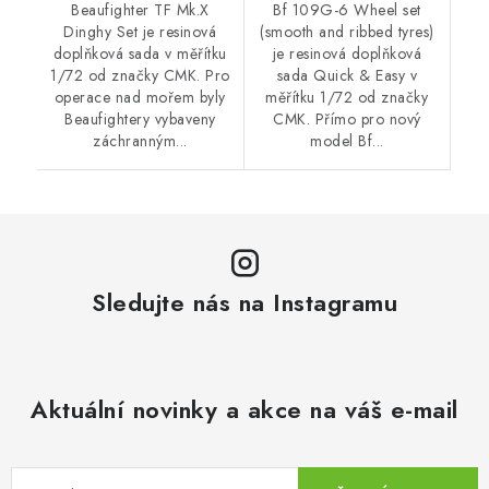
Beaufighter TF Mk.X
Bf 109G-6 Wheel set
Dinghy Set je resinová
(smooth and ribbed tyres)
doplňková sada v měřítku
je resinová doplňková
1/72 od značky CMK. Pro
sada Quick & Easy v
operace nad mořem byly
měřítku 1/72 od značky
Beaufightery vybaveny
CMK. Přímo pro nový
záchranným...
model Bf...
Sledujte nás na Instagramu
Aktuální novinky a akce na váš e-mail