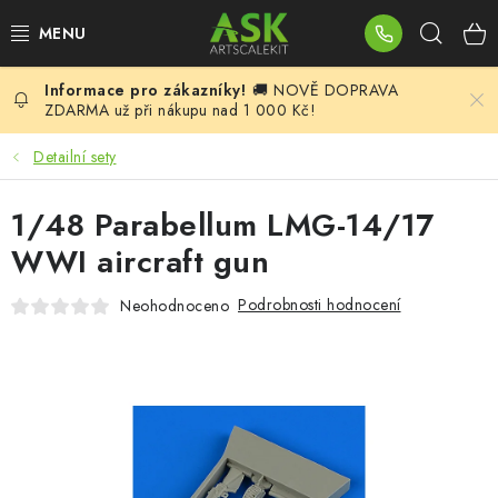
Přejít
Hleda
na
obsah
🚚 NOVĚ DOPRAVA
BLOG
ZDARMA už při nákupu nad 1 000 Kč!
SUMMER DAYS
Detailní sety
WARHAMMER
1/48 Parabellum LMG-14/17
WWI aircraft gun
ASK PRODUKTY
Podrobnosti hodnocení
Neohodnoceno
NOVINKY
PLASTIKOVÉ MODELY
DOPLŇKY K MODELŮM