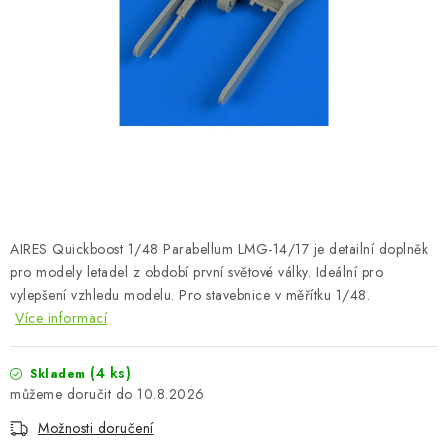
BARVY A POMŮCKY
PUBLIKACE
SKY RIDERS COFFEE
DÁRKOVÉ POUKAZY
PRODÁVANÉ ZNAČKY
AIRES Quickboost 1/48 Parabellum LMG-14/17 je detailní doplněk
O nás
Moje objednávka
Kontakty
Doprava a platba
pro modely letadel z období první světové války. Ideální pro
vylepšení vzhledu modelu. Pro stavebnice v měřítku 1/48.
Obchodní podmínky
Podmínky ochrany osobních údajů
Více informací
Reklamační řád
Velkoobchod (B2B)
Převodník modelářských barev
Modelářský slovník Art Scale
(4 ks)
Skladem
FAQ
Výstavy 2026
10.8.2026
Možnosti doručení