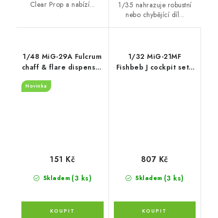
Clear Prop a nabízí...
1/35 nahrazuje robustní
nebo chybějící díl...
1/48 MiG-29A Fulcrum
1/32 MiG-21MF
chaff & flare dispenser
Fishbeb J cockpit set -
with F.O.D.
late v.
Novinka
recommended for
GWH
151 Kč
807 Kč
(3 ks)
(3 ks)
Skladem
Skladem