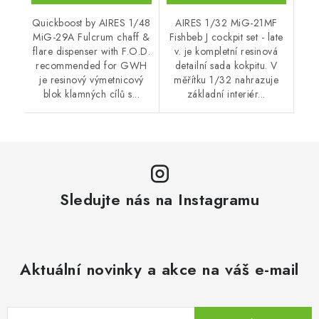
Quickboost by AIRES 1/48
AIRES 1/32 MiG-21MF
MiG-29A Fulcrum chaff &
Fishbeb J cockpit set - late
flare dispenser with F.O.D.
v. je kompletní resinová
recommended for GWH
detailní sada kokpitu. V
je resinový výmetnicový
měřítku 1/32 nahrazuje
blok klamných cílů s...
základní interiér...
Sledujte nás na Instagramu
Aktuální novinky a akce na váš e-mail