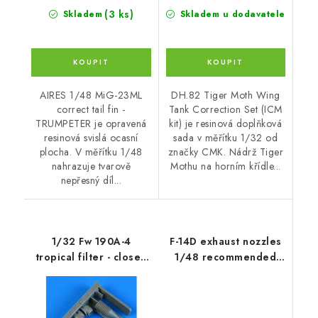
(3 ks)
Skladem
Skladem u dodavatele
AIRES 1/48 MiG-23ML
DH.82 Tiger Moth Wing
correct tail fin -
Tank Correction Set (ICM
TRUMPETER je opravená
kit) je resinová doplňková
resinová svislá ocasní
sada v měřítku 1/32 od
plocha. V měřítku 1/48
značky CMK. Nádrž Tiger
nahrazuje tvarově
Mothu na horním křídle...
nepřesný díl...
1/32 Fw 190A-4
F-14D exhaust nozzles
tropical filter - closed
1/48 recommended
for ZOUKEI-MURA kit
for TAMIYA