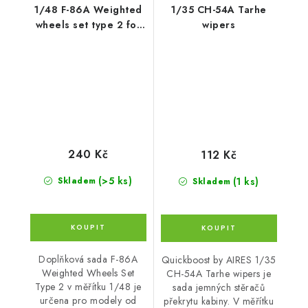
1/48 F-86A Weighted
1/35 CH-54A Tarhe
wheels set type 2 for
wipers
CP kits
240 Kč
112 Kč
(>5 ks)
(1 ks)
Skladem
Skladem
Doplňková sada F-86A
Quickboost by AIRES 1/35
Weighted Wheels Set
CH-54A Tarhe wipers je
Type 2 v měřítku 1/48 je
sada jemných stěračů
určena pro modely od
překrytu kabiny. V měřítku