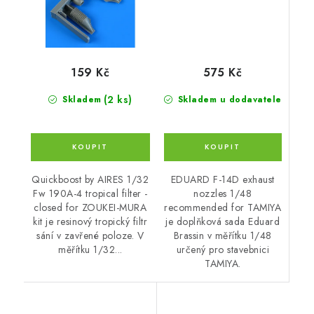
575 Kč
159 Kč
(2 ks)
Skladem u dodavatele
Skladem
EDUARD F-14D exhaust
Quickboost by AIRES 1/32
nozzles 1/48
Fw 190A-4 tropical filter -
recommended for TAMIYA
closed for ZOUKEI-MURA
je doplňková sada Eduard
kit je resinový tropický filtr
Brassin v měřítku 1/48
sání v zavřené poloze. V
určený pro stavebnici
měřítku 1/32...
TAMIYA.