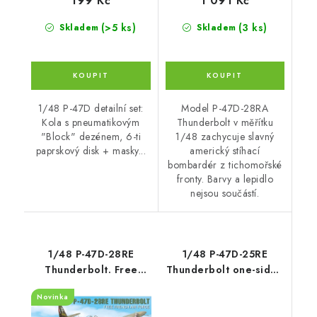
199 Kč
1 091 Kč
(>5 ks)
(3 ks)
Skladem
Skladem
1/48 P-47D detailní set:
Model P-47D-28RA
Kola s pneumatikovým
Thunderbolt v měřítku
"Block" dezénem, 6-ti
1/48 zachycuje slavný
paprskový disk + masky...
americký stíhací
bombardér z tichomořské
fronty. Barvy a lepidlo
nejsou součástí.
1/48 P-47D-28RE
1/48 P-47D-25RE
Thunderbolt. Free
Thunderbolt one-sided
French Air Force. Basic
express fit mask for
Novinka
Kit - Miniart
MINIART