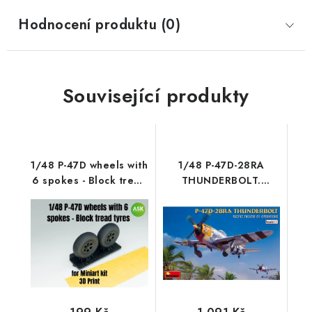
Hodnocení produktu (0)
Související produkty
1/48 P-47D wheels with
1/48 P-47D-28RA
6 spokes - Block tread
THUNDERBOLT.
tyres and masks
PACIFIC THEATER OF
OPERATIONS. BASIC
KIT