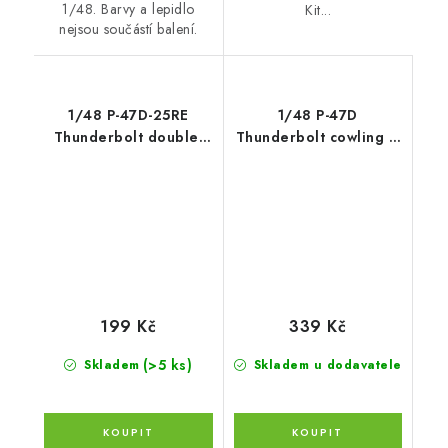
1/48. Barvy a lepidlo
Kit...
nejsou součástí balení.
1/48 P-47D-25RE
1/48 P-47D
Thunderbolt double-
Thunderbolt cowling &
sided express fit mask
engine flaps (closed)
for MINIART
for MINIART kit
199 Kč
339 Kč
(>5 ks)
Skladem
Skladem u dodavatele