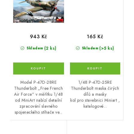
165 Kč
943 Kč
(>5 ks)
(2 ks)
Skladem
Skladem
1/48 P-47D-25RE
Model P-47D-28RE
Thunderbolt maska čirých
Thunderbolt „Free French
dílů a masky
Air Force“ v měřítku 1/48
kol pro stavebnici Miniart ,
od MiniArt nabízí detailní
katalogové...
zpracování slavného
spojeneckého stíhače ve...