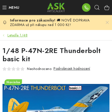
Přejít
Hleda
na
obsah
🚚 NOVĚ DOPRAVA
BLOG
ZDARMA už při nákupu nad 1 000 Kč!
SUMMER DAYS
Letadla 1/48
WARHAMMER
1/48 P-47N-2RE Thunderbolt
basic kit
ASK PRODUKTY
Podrobnosti hodnocení
Neohodnoceno
NOVINKY
Novinka
PLASTIKOVÉ MODELY
DOPLŇKY K MODELŮM