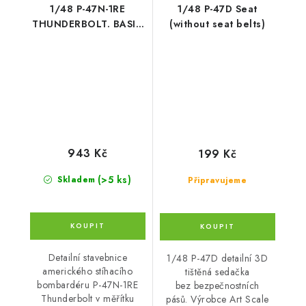
1/48 P-47N-1RE
1/48 P-47D Seat
THUNDERBOLT. BASIC
(without seat belts)
KIT
943 Kč
199 Kč
(>5 ks)
Skladem
Připravujeme
Detailní stavebnice
1/48 P-47D detailní 3D
amerického stíhacího
tištěná sedačka
bombardéru P-47N-1RE
bez bezpečnostních
Thunderbolt v měřítku
pásů. Výrobce Art Scale