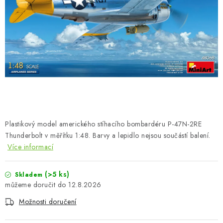
BARVY A POMŮCKY
PUBLIKACE
SKY RIDERS COFFEE
DÁRKOVÉ POUKAZY
PRODÁVANÉ ZNAČKY
Plastikový model amerického stíhacího bombardéru P-47N-2RE
O nás
Moje objednávka
Kontakty
Doprava a platba
Thunderbolt v měřítku 1:48. Barvy a lepidlo nejsou součástí balení.
Více informací
Obchodní podmínky
Podmínky ochrany osobních údajů
Reklamační řád
Velkoobchod (B2B)
(>5 ks)
Skladem
Převodník modelářských barev
Modelářský slovník Art Scale
12.8.2026
FAQ
Výstavy 2026
Možnosti doručení