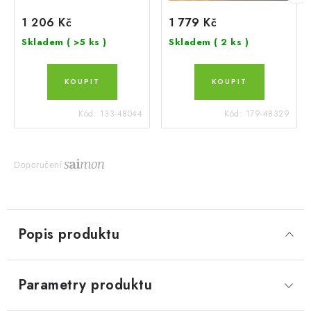
1 206 Kč
1 779 Kč
Skladem
( >5 ks )
Skladem
( 2 ks )
Kód:
133-48044
Kód:
179-48329
Doporučení
Popis produktu
Parametry produktu