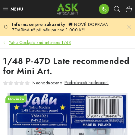
Přejít
Hleda
na
obsah
🚚 NOVĚ DOPRAVA
BLOG
ZDARMA už při nákupu nad 1 000 Kč!
SUMMER DAYS
Yahu Cockpits and interiors 1/48
WARHAMMER
1/48 P-47D Late recommended
for Mini Art.
ASK PRODUKTY
Podrobnosti hodnocení
Neohodnoceno
NOVINKY
Novinka
PLASTIKOVÉ MODELY
DOPLŇKY K MODELŮM