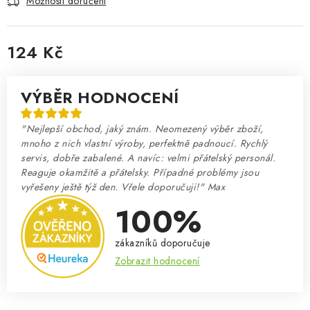
Možnosti doručení
124 Kč
Měrná cena:
VÝBĚR HODNOCENÍ
"Nejlepší obchod, jaký znám. Neomezený výběr zboží,
mnoho z nich vlastní výroby, perfektně padnoucí. Rychlý
servis, dobře zabalené. A navíc: velmi přátelský personál.
Reaguje okamžitě a přátelsky. Případné problémy jsou
vyřešeny ještě týž den. Vřele doporučuji!" Max
100%
zákazníků doporučuje
Zobrazit hodnocení