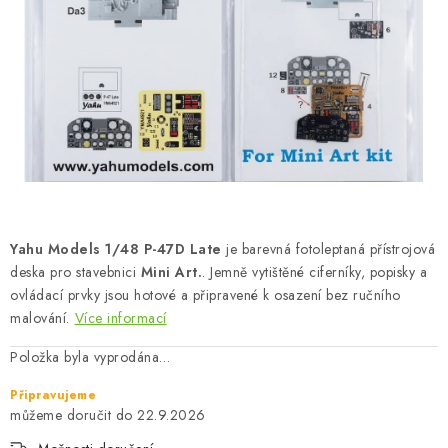
BARVY A POMŮCKY
PUBLIKACE
SKY RIDERS COFFEE
DÁRKOVÉ POUKAZY
PRODÁVANÉ ZNAČKY
Yahu Models 1/48 P-47D Late
je barevná fotoleptaná přístrojová
O nás
Moje objednávka
Kontakty
Doprava a platba
deska pro stavebnici
Mini Art.
. Jemně vytištěné ciferníky, popisky a
ovládací prvky jsou hotové a připravené k osazení bez ručního
Obchodní podmínky
Podmínky ochrany osobních údajů
malování.
Více informací
Reklamační řád
Velkoobchod (B2B)
Položka byla vyprodána…
Převodník modelářských barev
Modelářský slovník Art Scale
FAQ
Výstavy 2026
Připravujeme
22.9.2026