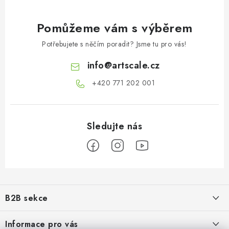
Pomůžeme vám s výběrem
Potřebujete s něčím poradit? Jsme tu pro vás!
info
@
artscale.cz
+420 771 202 001​
Z
á
B2B sekce
p
a
Našim cílem je 100% orientace na potřeby obchodní partnerů,
Informace pro vás
poskytování odpovídajících služeb a servisu