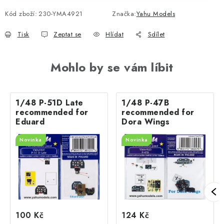
Kód zboží:
230-YMA4921
Značka:
Yahu Models
Tisk
Zeptat se
Hlídat
Sdílet
Mohlo by se vám líbit
1/48 P-51D Late
1/48 P-47B
recommended for
recommended for
Eduard
Dora Wings
Novinka
Novinka
100 Kč
124 Kč