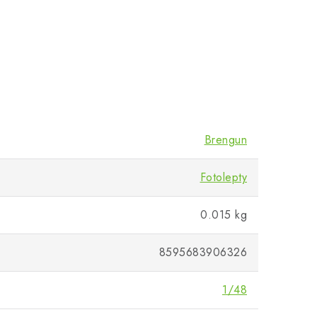
Brengun
Fotolepty
0.015 kg
8595683906326
1/48