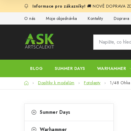
Přejít
🚚 NOVĚ DOPRAVA ZDA
na
obsah
O nás
Moje objednávka
Kontakty
Doprava 
BLOG
SUMMER DAYS
WARHAMMER
Domů
Doplňky k modelům
Fotolepty
1/48 Ohka M
P
K
Přeskočit
Summer Days
kategorie
a
o
t
Warhammer