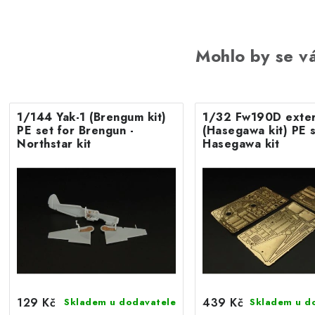
Mohlo by se vá
1/144 Yak-1 (Brengum kit)
1/32 Fw190D exter
PE set for Brengun -
(Hasegawa kit) PE s
Northstar kit
Hasegawa kit
129 Kč
439 Kč
Skladem u dodavatele
Skladem u d