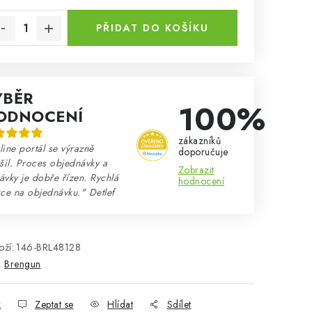
rná cena:
PŘIDAT DO KOŠÍKU
ÝBĚR
100%
ODNOCENÍ
zákazníků
ine portál se výrazně
doporučuje
šil. Proces objednávky a
Zobrazit
vky je dobře řízen. Rychlá
hodnocení
ce na objednávku." Detlef
ží:
146-BRL48128
:
Brengun
k
Zeptat se
Hlídat
Sdílet