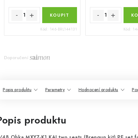
Kód:
146-BRL144131
Kód:
14
Doporučení
Popis produktu
Parametry
Hodnocení produktu
Po
Popis produktu
/48 Ohka MXY7-K1 KAI two seats (Brengun kit) PE set f