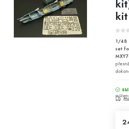
ki
kit
1/48 
set f
MXY7-
přesně
dokon
Sk
Mo
2