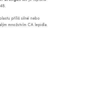
/48.
lastu příliš silné nebo
alým množstvím CA lepidla.