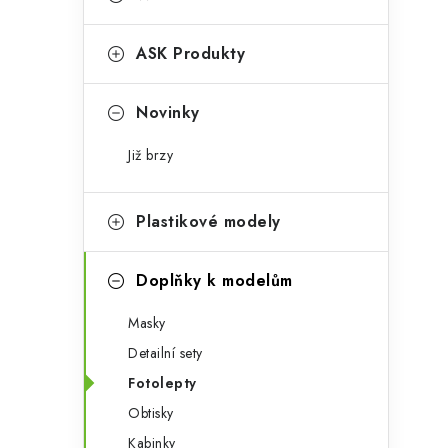
s
e
t
g
ASK Produkty
r
o
a
r
Novinky
n
i
Již brzy
e
n
í
Plastikové modely
p
Doplňky k modelům
a
Masky
n
Detailní sety
e
Fotolepty
l
Obtisky
Kabinky