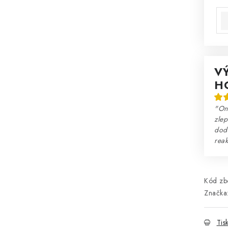
Mě
V
H
"Onl
zlep
dodá
reak
Kód zbo
Značka
Tis