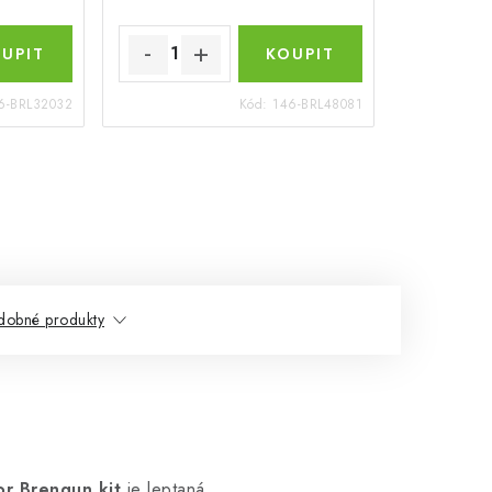
6-BRL32032
Kód:
146-BRL48081
dobné produkty
or Brengun kit
je leptaná