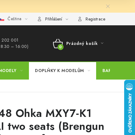
Čeština
ajů
Reklamační řád
Velkoobchod (B2B)
Převodník model
Přihlášení
Registrace
 202 001​
Prázdný košík
 8:30 – 16:00)
NÁKUPNÍ
KOŠÍK
MODELY
DOPLŇKY K MODELŮM
BARVY A POM
48 Ohka MXY7-K1
I two seats (Brengun