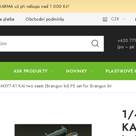
RMA už při nákupu nad 1 000 Kč!
CZK
a platba
Obchodní podmínky
Podmínky ochrany osobních úd
+420 771
(po – pá:
ASK PRODUKTY
NOVINKY
PLASTIKOVÉ 
XY7-K1 KAI two seats (Brengun kit) PE set for Brengun kit
1/
KA