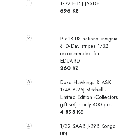
1/72 F-15J JASDF
696 Kč
P-51B US national insignia
& D-Day stripes 1/32
recommended for
EDUARD
260 Kč
Duke Hawkings & ASK
1/48 B-25J Mitchell -
Limited Edition (Collectors
gift set) - only 400 pcs
4 895 Kč
1/32 SAAB J-29B Kongo
UN