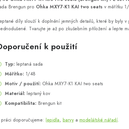
ada Brengun pro
Ohka MXY7-K1 KAI two seats
v měřítku 1
eptané díly slouží k doplnění jemných detailů, které by byly v p
jednodušené. Tvarujte je až po zkušebním přiložení a lepte m
Doporučení k použití
Typ:
leptaná sada
Měřítko:
1/48
Motiv / použití:
Ohka MXY7-K1 KAI two seats
Materiál:
leptaný kov
Kompatibilita:
Brengun kit
 práci doporučujeme:
lepidla
,
barvy
a
modelářské nářadí
.