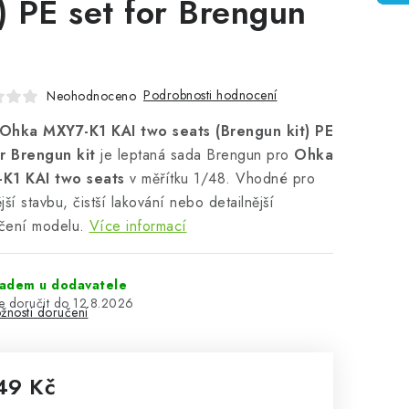
t) PE set for Brengun
Podrobnosti hodnocení
Neohodnoceno
Ohka MXY7-K1 KAI two seats (Brengun kit) PE
or Brengun kit
je leptaná sada Brengun pro
Ohka
K1 KAI two seats
v měřítku 1/48. Vhodné pro
jší stavbu, čistší lakování nebo detailnější
čení modelu.
Více informací
ladem u dodavatele
12.8.2026
žnosti doručení
49 Kč