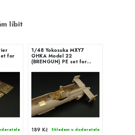
m líbit
ier
1/48 Yokosuka MXY7
et for
OHKA Model 22
(BRENGUN) PE set for
Brengun kit
189 Kč
odavatele
Skladem u dodavatele