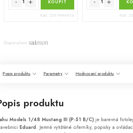
Kód:
230-YMA4926
Kód:
2
Doporučení
Popis produktu
Parametry
Hodnocení produktu
Popis produktu
ahu Models 1/48 Mustang III (P-51 B/C)
je barevná fotole
tavebnici
Eduard
. Jemně vytištěné ciferníky, popisky a ovláda