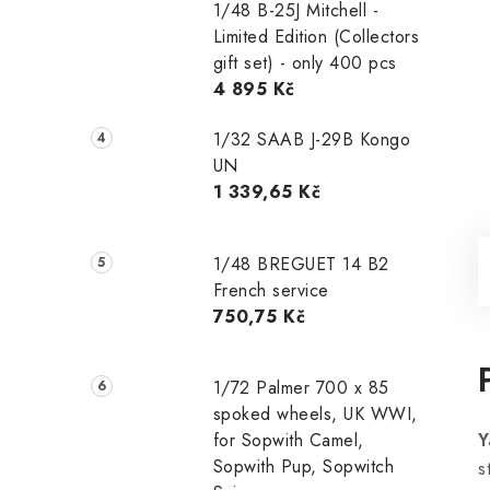
1/48 B-25J Mitchell -
Limited Edition (Collectors
gift set) - only 400 pcs
4 895 Kč
1/32 SAAB J-29B Kongo
UN
1 339,65 Kč
1/48 ‌‌BREGUET 14 B2
French service
750,75 Kč
1/72 Palmer 700 x 85
spoked wheels, UK WWI,
for Sopwith Camel,
Y
Sopwith Pup, Sopwitch
s