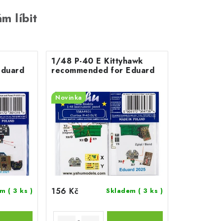
m líbit
1/48 P-40 E Kittyhawk
Eduard
recommended for Eduard
Novinka
156 Kč
em
( 3 ks )
Skladem
( 3 ks )