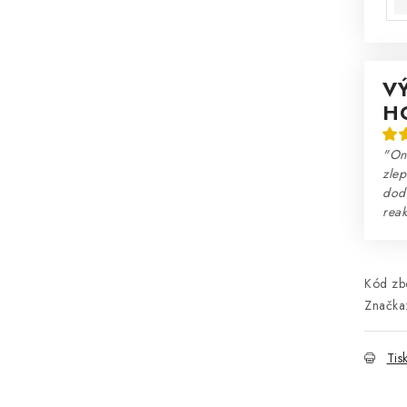
V
H
"Onl
zlep
dodá
reak
Kód zbo
Značka
Tis