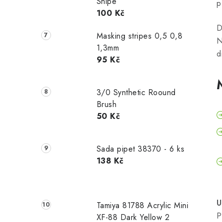
Snipe
p
100 Kč
D
Masking stripes 0,5 0,8
N
1,3mm
d
95 Kč
3/0 Synthetic Roound
Brush
50 Kč
Sada pipet 38370 - 6 ks
138 Kč
U
Tamiya 81788 Acrylic Mini
P
XF-88 Dark Yellow 2