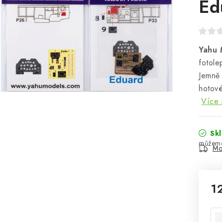
Ed
Yahu 
fotole
Jemně 
hotové
Více 
Sk
Mo
1
Mě