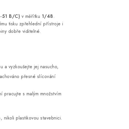
P-51 B/C)
v měřítku
1/48
.
mu tisku zpřehlední přístroje i
iny dobře viditelné.
u a vyzkoušejte jej nasucho,
zachováno přesné slícování
ní pracujte s malým množstvím
nikoli plastikovou stavebnici.