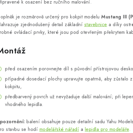
řipravené k osazení bez ručního malování.
oplněk je rozměrově určený pro kokpit modelu
Mustang III (
ahrazuje zjednodušený detail základní
stavebnice
a díky ostré
robné ovládací prvky, které jsou pod otevřeným překrytem kab
Montáž
před osazením porovnejte díl s původní přístrojovou desko
případné dosedací plochy upravujte opatrně, aby zůstalo 
kokpitu,
předbarvený povrch už nevyžaduje další malování; při lepe
vhodného lepidla.
pozornění:
balení obsahuje pouze detailní sadu Yahu Models, 
ro stavbu se hodí
modelářské nářadí
a
lepidla pro modeláře
.