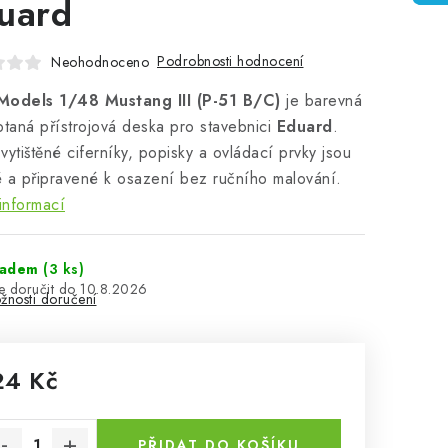
uard
Podrobnosti hodnocení
Neohodnoceno
Models 1/48 Mustang III (P-51 B/C)
je barevná
ptaná přístrojová deska pro stavebnici
Eduard
.
vytištěné ciferníky, popisky a ovládací prvky jsou
 a připravené k osazení bez ručního malování.
informací
ladem
(3 ks)
10.8.2026
žnosti doručení
24 Kč
rná cena:
PŘIDAT DO KOŠÍKU