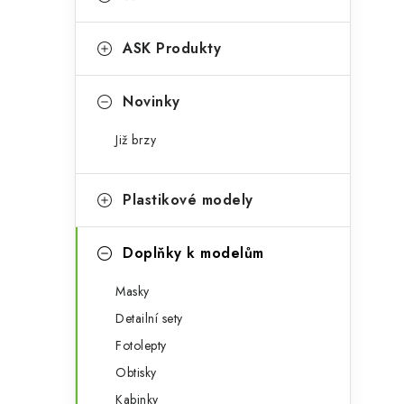
s
e
t
g
ASK Produkty
r
o
a
r
Novinky
n
i
Již brzy
e
n
í
Plastikové modely
p
Doplňky k modelům
a
Masky
n
Detailní sety
e
Fotolepty
l
Obtisky
Kabinky