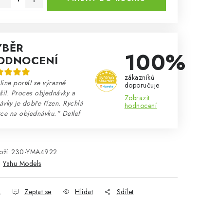
ÝBĚR
100%
ODNOCENÍ
zákazníků
ine portál se výrazně
doporučuje
šil. Proces objednávky a
Zobrazit
vky je dobře řízen. Rychlá
hodnocení
ce na objednávku." Detlef
ží:
230-YMA4922
:
Yahu Models
k
Zeptat se
Hlídat
Sdílet