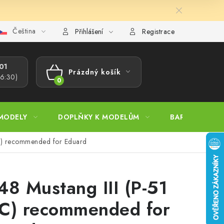
Čeština
ajů
Reklamační řád
Velkoobchod (B2B)
Převodník model
Přihlášení
Registrace
1​
Prázdný košík
16:30)
NÁKUPNÍ
KOŠÍK
MODELY
DOPLŇKY K MODELŮM
BARVY A POM
/C) recommended for Eduard
48 Mustang III (P-51
C) recommended for