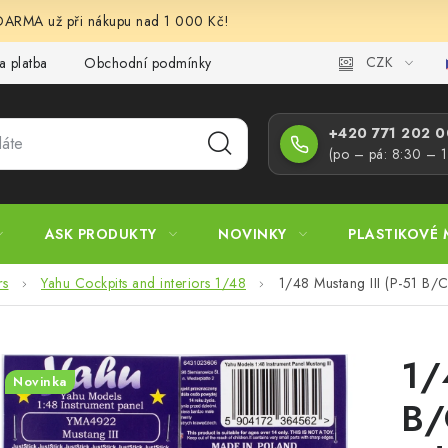
RMA už při nákupu nad 1 000 Kč!
CZK
a platba
Obchodní podmínky
Podmínky ochrany osobních úd
+420 771 202 00
(po – pá: 8:30 – 
ASK PRODUKTY
NOVINKY
PLASTIKOVÉ 
rs
Yahu Cockpits and interiors 1/48
1/48 Mustang III (P-51 B
1/
Novinka
B/