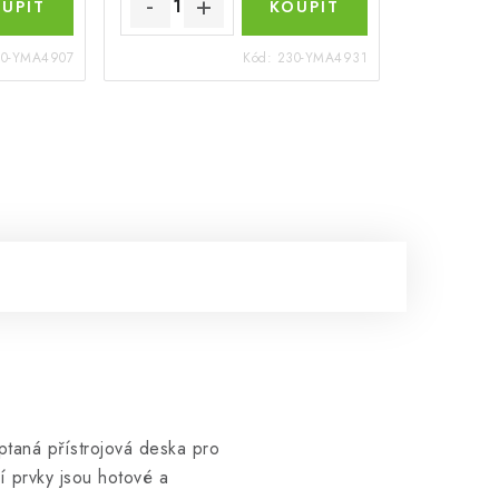
30-YMA4907
Kód:
230-YMA4931
ptaná přístrojová deska pro
cí prvky jsou hotové a