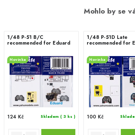
Mohlo by se vá
1/48 P-51 B/C
1/48 P-51D Late
recommended for Eduard
recommended for 
Novinka
Novinka
124 Kč
100 Kč
Skladem
( 3 ks )
Sklad