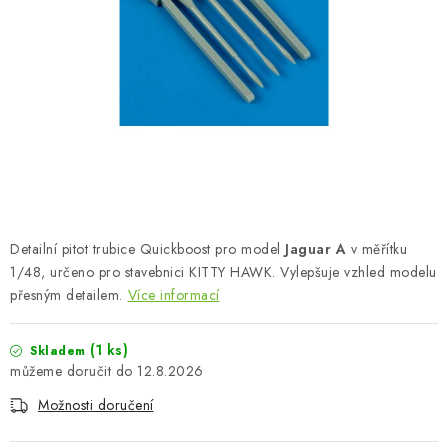
BARVY A POMŮCKY
PUBLIKACE
SKY RIDERS COFFEE
DÁRKOVÉ POUKAZY
PRODÁVANÉ ZNAČKY
Detailní pitot trubice Quickboost pro model
Jaguar A
v měřítku
O nás
Moje objednávka
Kontakty
Doprava a platba
1/48, určeno pro stavebnici KITTY HAWK. Vylepšuje vzhled modelu
přesným detailem.
Více informací
Obchodní podmínky
Podmínky ochrany osobních údajů
Reklamační řád
Velkoobchod (B2B)
(1 ks)
Skladem
Převodník modelářských barev
Modelářský slovník Art Scale
12.8.2026
FAQ
Výstavy 2026
Možnosti doručení