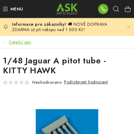
Přejít
Hleda
na
obsah
🚚 NOVĚ DOPRAVA
BLOG
ZDARMA už při nákupu nad 1 000 Kč!
SUMMER DAYS
Detailní sety
WARHAMMER
1/48 Jaguar A pitot tube -
KITTY HAWK
ASK PRODUKTY
Podrobnosti hodnocení
Neohodnoceno
NOVINKY
PLASTIKOVÉ MODELY
DOPLŇKY K MODELŮM