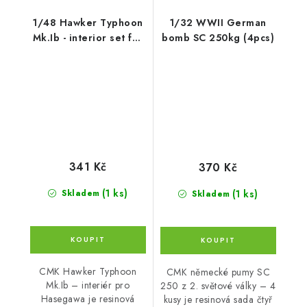
1/48 Hawker Typhoon
1/32 WWII German
Mk.Ib - interior set for
bomb SC 250kg (4pcs)
HAS
341 Kč
370 Kč
(1 ks)
(1 ks)
Skladem
Skladem
CMK Hawker Typhoon
CMK německé pumy SC
Mk.Ib – interiér pro
250 z 2. světové války – 4
Hasegawa je resinová
kusy je resinová sada čtyř