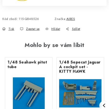
Kód zboží:
115-QB48526
Značka:
AIRES
Tisk
Zeptat se
Hlídat
Sdílet
Mohlo by se vám líbit
1/48 Seahawk pitot
1/48 Sepecat Jaguar
tube
A cockpit set -
KITTY HAWK