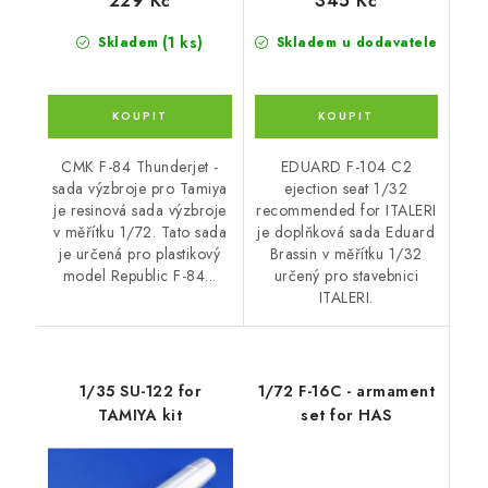
229 Kč
345 Kč
(1 ks)
Skladem
Skladem u dodavatele
CMK F-84 Thunderjet -
EDUARD F-104 C2
sada výzbroje pro Tamiya
ejection seat 1/32
je resinová sada výzbroje
recommended for ITALERI
v měřítku 1/72. Tato sada
je doplňková sada Eduard
je určená pro plastikový
Brassin v měřítku 1/32
model Republic F-84...
určený pro stavebnici
ITALERI.
1/35 SU-122 for
1/72 F-16C - armament
TAMIYA kit
set for HAS