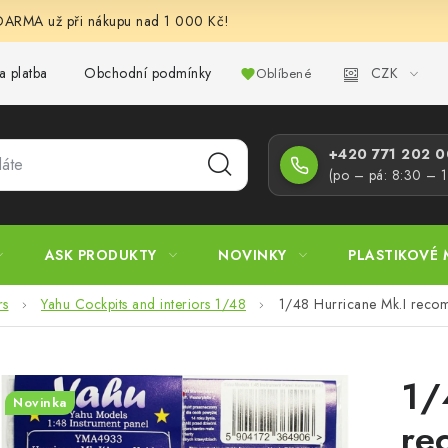
RMA už při nákupu nad 1 000 Kč!
CZK
a platba
Obchodní podmínky
Podmínky ochrany osobních úd
Oblíbené
+420 771 202 00
(po – pá: 8:30 – 
ASK PRODUKTY
NOVINKY
PLASTIKOVÉ 
rs
Yahu Cockpits and interiors 1/48
1/48 Hurricane Mk.I rec
1/
Novinka
re