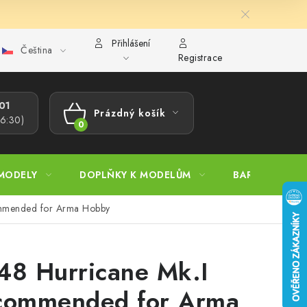
Přihlášení
Čeština
ajů
Reklamační řád
Velkoobchod (B2B)
Převodník model
Registrace
1​
Prázdný košík
16:30)
NÁKUPNÍ
KOŠÍK
MODELY
DOPLŇKY K MODELŮM
BARVY A POM
ommended for Arma Hobby
48 Hurricane Mk.I
commended for Arma