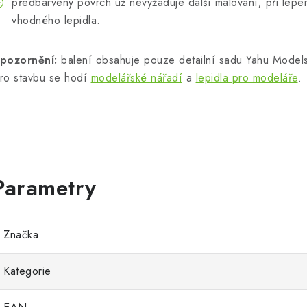
předbarvený povrch už nevyžaduje další malování; při lepe
vhodného lepidla.
pozornění:
balení obsahuje pouze detailní sadu Yahu Models, 
ro stavbu se hodí
modelářské nářadí
a
lepidla pro modeláře
.
Značka
Kategorie