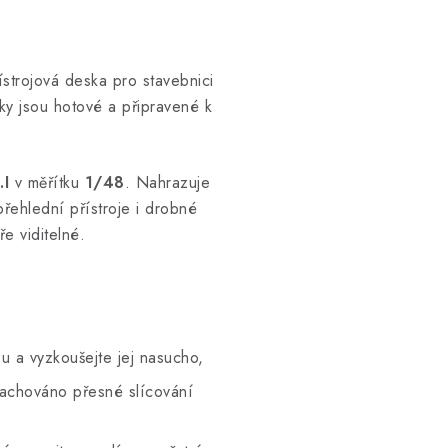
strojová deska pro stavebnici
vky jsou hotové a připravené k
.I
v měřítku
1/48
. Nahrazuje
přehlední přístroje i drobné
e viditelné.
u a vyzkoušejte jej nasucho,
zachováno přesné slícování