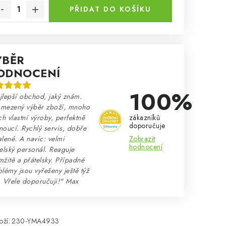
PŘIDAT DO KOŠÍKU
ÝBĚR
ODNOCENÍ
100%
lepší obchod, jaký znám.
mezený výběr zboží, mnoho
zákazníků
ch vlastní výroby, perfektně
doporučuje
oucí. Rychlý servis, dobře
Zobrazit
lené. A navíc: velmi
hodnocení
elský personál. Reaguje
žitě a přátelsky. Případné
lémy jsou vyřešeny ještě týž
. Vřele doporučuji!" Max
ží:
230-YMA4933