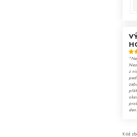
V
H
"Nej
Neo
z ni
padn
zaba
přát
okam
prob
den
Kód zbo