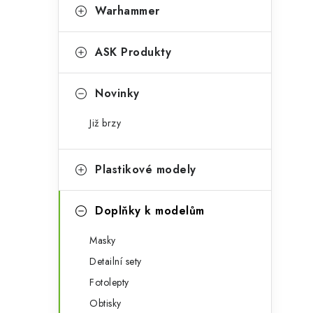
t
s
Warhammer
e
t
g
ASK Produkty
r
o
a
r
Novinky
n
i
Již brzy
e
n
í
Plastikové modely
p
Doplňky k modelům
a
Masky
n
Detailní sety
e
Fotolepty
l
Obtisky