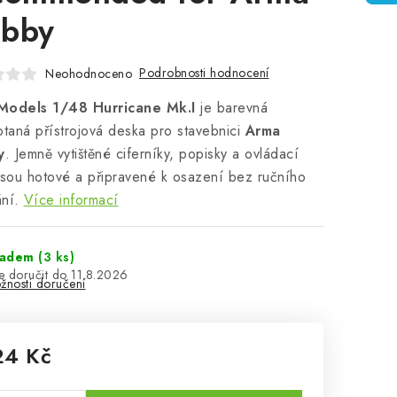
bby
Podrobnosti hodnocení
Neohodnoceno
Models 1/48 Hurricane Mk.I
je barevná
ptaná přístrojová deska pro stavebnici
Arma
y
. Jemně vytištěné ciferníky, popisky a ovládací
jsou hotové a připravené k osazení bez ručního
ní.
Více informací
ladem
(3 ks)
11.8.2026
žnosti doručení
24 Kč
rná cena: