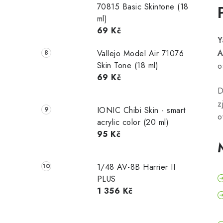
70815 Basic Skintone (18
ml)
69 Kč
Y
A
Vallejo Model Air 71076
Skin Tone (18 ml)
o
69 Kč
D
z
IONIC Chibi Skin - smart
o
acrylic color (20 ml)
95 Kč
1/48 AV-8B Harrier II
PLUS
1 356 Kč