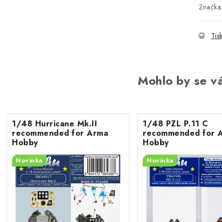
Značka
Tis
Mohlo by se vá
1/48 Hurricane Mk.II
1/48 PZL P.11 C
recommended for Arma
recommended for 
Hobby
Hobby
Novinka
Novinka