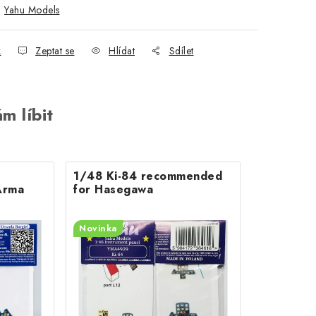
:
Yahu Models
k
Zeptat se
Hlídat
Sdílet
m líbit
1/48 Ki-84 recommended
Arma
for Hasegawa
Novinka