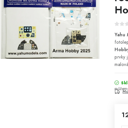
Ho
Yahu 
fotole
Hobb
prvky 
malová
Sk
Mo
1
Mě