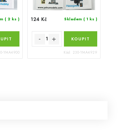
124 Kč
em
( 2 ks )
Skladem
( 1 ks )
30-YMA4900
Kód:
230-YMA4929