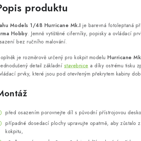
Popis produktu
ahu Models 1/48 Hurricane Mk.I
je barevná fotoleptaná pří
rma Hobby
. Jemně vytištěné ciferníky, popisky a ovládací pr
sazení bez ručního malování.
oplněk je rozměrově určený pro kokpit modelu
Hurricane Mk
jednodušený detail základní
stavebnice
a díky ostrému tisku z
vládací prvky, které jsou pod otevřeným překrytem kabiny dobř
Montáž
před osazením porovnejte díl s původní přístrojovou desko
případné dosedací plochy upravujte opatrně, aby zůstalo 
kokpitu,