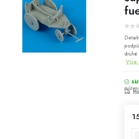
fu
Detail
podpůr
druhé 
Více 
Sk
Mo
1
Mě