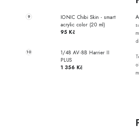
A
IONIC Chibi Skin - smart
acrylic color (20 ml)
s
95 Kč
m
d
1/48 AV-8B Harrier II
T
PLUS
o
1 356 Kč
m