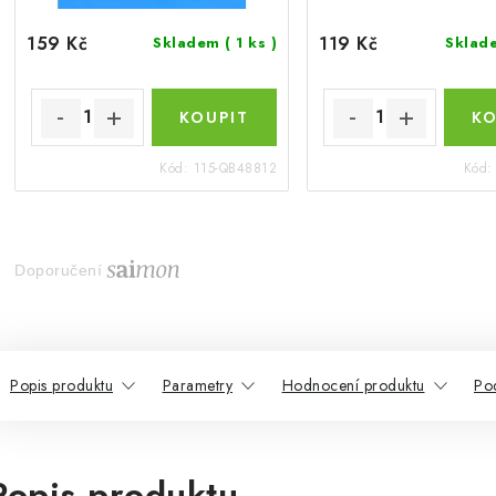
159 Kč
119 Kč
Skladem
( 1 ks )
Skla
Kód:
115-QB48812
Kód
Doporučení
Popis produktu
Parametry
Hodnocení produktu
Po
Popis produktu