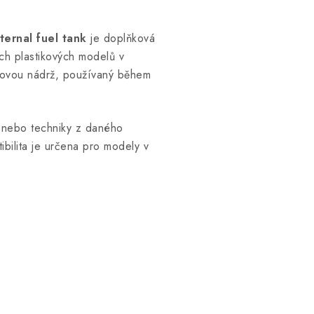
ernal fuel tank
je doplňková
ých plastikových modelů v
ivovou nádrž, používaný během
l nebo techniky z daného
ibilita je určena pro modely v