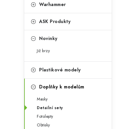
t
s
Warhammer
e
t
g
ASK Produkty
r
o
a
r
Novinky
n
i
Již brzy
e
n
í
Plastikové modely
p
Doplňky k modelům
a
Masky
n
Detailní sety
e
Fotolepty
l
Obtisky