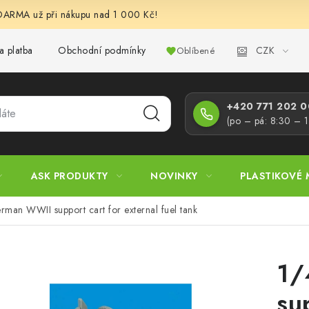
RMA už při nákupu nad 1 000 Kč!
CZK
a platba
Obchodní podmínky
Podmínky ochrany osobních úd
Oblíbené
+420 771 202 00
(po – pá: 8:30 – 
ASK PRODUKTY
NOVINKY
PLASTIKOVÉ 
man WWII support cart for external fuel tank
1/
su