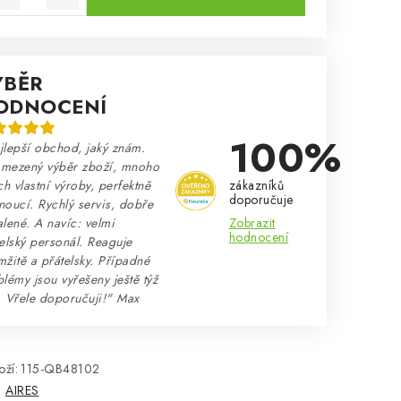
ÝBĚR
ODNOCENÍ
100%
lepší obchod, jaký znám.
mezený výběr zboží, mnoho
zákazníků
ch vlastní výroby, perfektně
doporučuje
oucí. Rychlý servis, dobře
Zobrazit
lené. A navíc: velmi
hodnocení
elský personál. Reaguje
žitě a přátelsky. Případné
lémy jsou vyřešeny ještě týž
. Vřele doporučuji!" Max
ží:
115-QB48102
:
AIRES