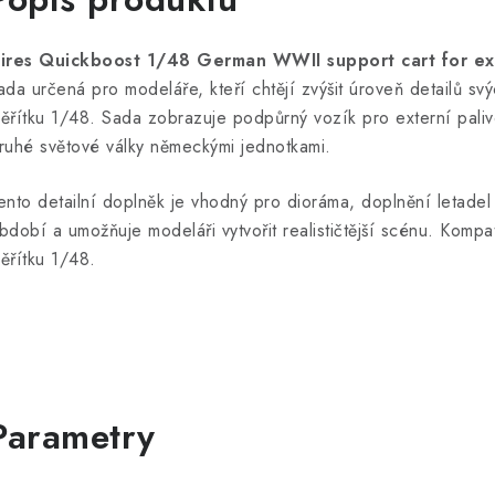
ires Quickboost 1/48 German WWII support cart for ext
ada určená pro modeláře, kteří chtějí zvýšit úroveň detailů sv
ěřítku 1/48. Sada zobrazuje podpůrný vozík pro externí pal
ruhé světové války německými jednotkami.
ento detailní doplněk je vhodný pro dioráma, doplnění letade
bdobí a umožňuje modeláři vytvořit realističtější scénu. Kompat
ěřítku 1/48.