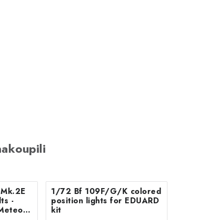
akoupili
B Mk.2E
1/72 Bf 109F/G/K colored
position lights for EDUARD
Meteor
kit