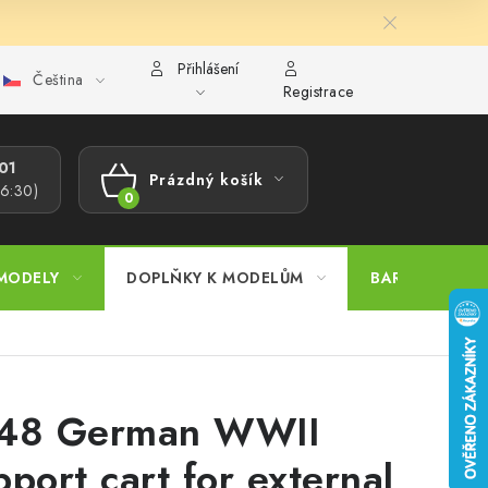
Přihlášení
Čeština
ajů
Reklamační řád
Velkoobchod (B2B)
Převodník model
Registrace
1​
Prázdný košík
16:30)
NÁKUPNÍ
KOŠÍK
MODELY
DOPLŇKY K MODELŮM
BARVY A POM
48 German WWII
pport cart for external