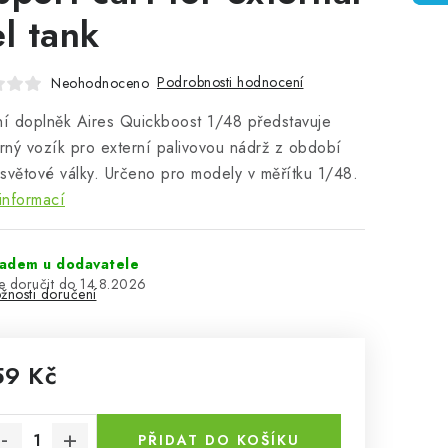
el tank
Podrobnosti hodnocení
Neohodnoceno
ní doplněk Aires Quickboost 1/48 představuje
ný vozík pro externí palivovou nádrž z období
světové války. Určeno pro modely v měřítku 1/48.
informací
ladem u dodavatele
14.8.2026
žnosti doručení
59 Kč
rná cena:
PŘIDAT DO KOŠÍKU