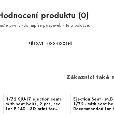
Hodnocení produktu (0)
uďte první, kdo napíše příspěvek k této položce.
PŘIDAT HODNOCENÍ
Zákazníci také n
1/72 SJU-17 ejection seats
Ejection Seat - M.
with seat belts, 2 pcs, rec.
1/72 - with seat belts -
for F-14D - 3D print for
Recommended for 
Tamiya
F.8/FR9 Airfix