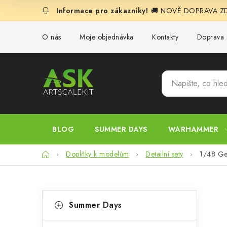
Přejít
🚚 NOVĚ DOPRAVA ZDA
na
obsah
O nás
Moje objednávka
Kontakty
Doprava 
BLOG
SUMMER DAYS
WARHAMMER
Domů
Doplňky k modelům
Detailní sety
1/48 Ger
P
K
Přeskočit
Summer Days
kategorie
a
o