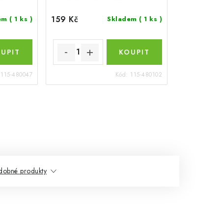
159 Kč
dem
( 1 ks )
Skladem
( 1 ks )
:
115-480047
Kód:
115-480102
dobné produkty