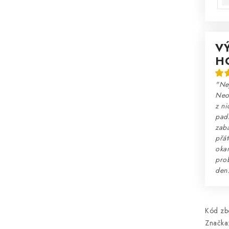
V
H
"Nej
Neo
z ni
padn
zaba
přát
okam
prob
den
Kód zbo
Značka