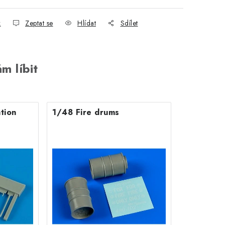
k
Zeptat se
Hlídat
Sdílet
m líbit
tion
1/48 Fire drums