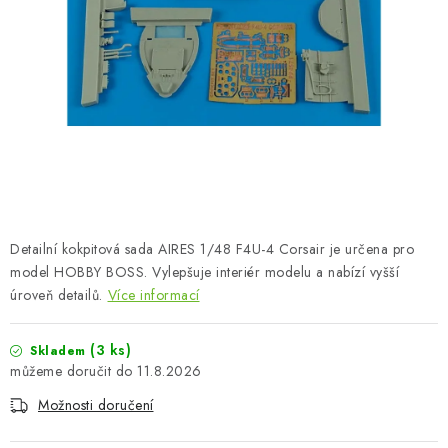
BARVY A POMŮCKY
PUBLIKACE
SKY RIDERS COFFEE
DÁRKOVÉ POUKAZY
PRODÁVANÉ ZNAČKY
Detailní kokpitová sada AIRES 1/48 F4U-4 Corsair je určena pro
O nás
Moje objednávka
Kontakty
Doprava a platba
model HOBBY BOSS. Vylepšuje interiér modelu a nabízí vyšší
úroveň detailů.
Více informací
Obchodní podmínky
Podmínky ochrany osobních údajů
Reklamační řád
Velkoobchod (B2B)
(3 ks)
Skladem
Převodník modelářských barev
Modelářský slovník Art Scale
11.8.2026
FAQ
Výstavy 2026
Možnosti doručení