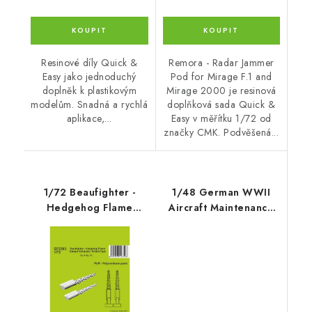
Resinové díly Quick &
Remora - Radar Jammer
Easy jako jednoduchý
Pod for Mirage F.1 and
doplněk k plastikovým
Mirage 2000 je resinová
modelům. Snadná a rychlá
doplňková sada Quick &
aplikace,...
Easy v měřítku 1/72 od
značky CMK. Podvěšená...
1/72 Beaufighter -
1/48 German WWII
Hedgehog Flame
Aircraft Maintenance
Damper Exhausts /
Toolbox
British Type - CMK