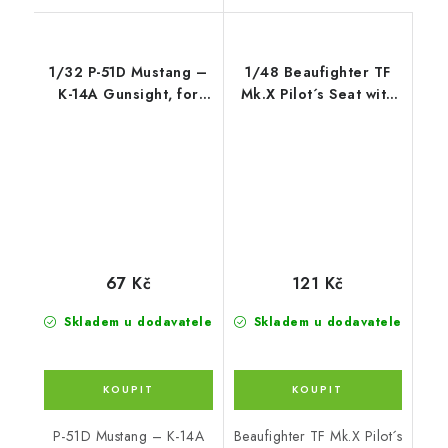
1/32 P-51D Mustang –
1/48 Beaufighter TF
K-14A Gunsight, for
Mk.X Pilot´s Seat with
Revell ki
backpad
67 Kč
121 Kč
Skladem u dodavatele
Skladem u dodavatele
P-51D Mustang – K-14A
Beaufighter TF Mk.X Pilot´s