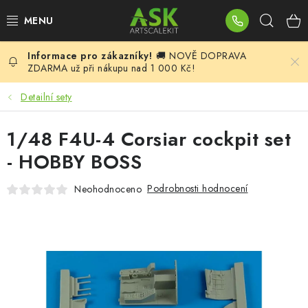
Přejít
Hleda
na
obsah
🚚 NOVĚ DOPRAVA
BLOG
ZDARMA už při nákupu nad 1 000 Kč!
SUMMER DAYS
Detailní sety
WARHAMMER
1/48 F4U-4 Corsiar cockpit set
- HOBBY BOSS
ASK PRODUKTY
Podrobnosti hodnocení
Neohodnoceno
NOVINKY
PLASTIKOVÉ MODELY
DOPLŇKY K MODELŮM