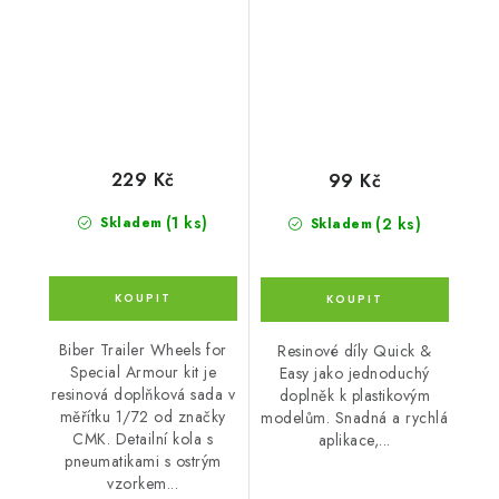
229 Kč
99 Kč
(1 ks)
(2 ks)
Skladem
Skladem
Biber Trailer Wheels for
Resinové díly Quick &
Special Armour kit je
Easy jako jednoduchý
resinová doplňková sada v
doplněk k plastikovým
měřítku 1/72 od značky
modelům. Snadná a rychlá
CMK. Detailní kola s
aplikace,...
pneumatikami s ostrým
vzorkem...