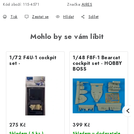
Kód zboží:
115-4571
Značka:
AIRES
Tisk
Zeptat se
Hlídat
Sdílet
Mohlo by se vám líbit
1/72 F4U-1 cockpit
1/48 F8F-1 Bearcat
set -
cockpit set - HOBBY
BOSS
275 Kč
399 Kč
Skladem
( 5 ks )
Skladem u dodavatele