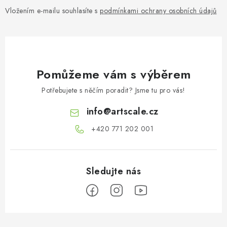
Vložením e-mailu souhlasíte s
podmínkami ochrany osobních údajů
Pomůžeme vám s výběrem
Potřebujete s něčím poradit? Jsme tu pro vás!
info
@
artscale.cz
+420 771 202 001​
Z