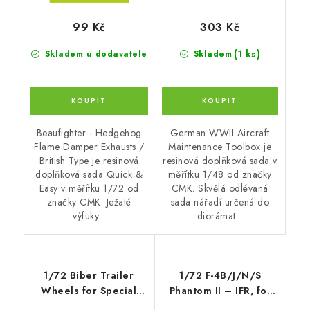
303 Kč
99 Kč
(1 ks)
Skladem
Skladem u dodavatele
German WWII Aircraft
Beaufighter - Hedgehog
Maintenance Toolbox je
Flame Damper Exhausts /
resinová doplňková sada v
British Type je resinová
měřítku 1/48 od značky
doplňková sada Quick &
CMK. Skvělá odlévaná
Easy v měřítku 1/72 od
sada nářadí určená do
značky CMK. Ježaté
diorámat...
výfuky...
1/72 Biber Trailer
1/72 F-4B/J/N/S
Wheels for Special
Phantom II – IFR, for
Armour kit
Hasegawa ki