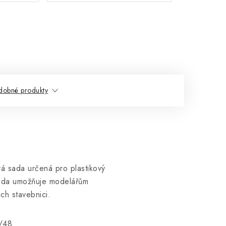
dobné produkty
á sada určená pro plastikový
ada umožňuje modelářům
ch stavebnici.
1/48