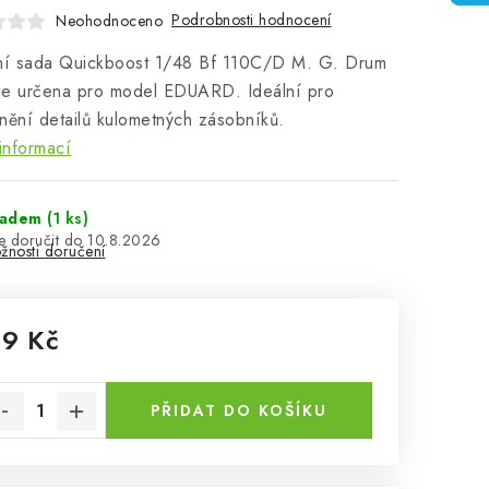
Podrobnosti hodnocení
Neohodnoceno
lní sada Quickboost 1/48 Bf 110C/D M. G. Drum
je určena pro model EDUARD. Ideální pro
nění detailů kulometných zásobníků.
informací
ladem
(1 ks)
10.8.2026
žnosti doručení
19 Kč
rná cena:
PŘIDAT DO KOŠÍKU