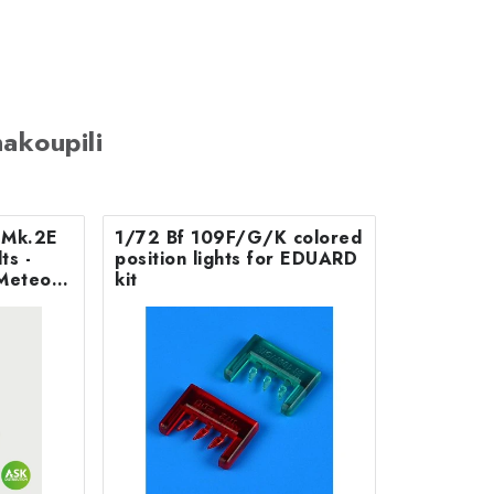
akoupili
B Mk.2E
1/72 Bf 109F/G/K colored
position lights for EDUARD
Meteor
kit