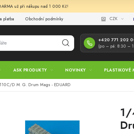
RMA už při nákupu nad 1 000 Kč!
CZK
a platba
Obchodní podmínky
Podmínky ochrany osobních úd
+420 771 202 00
(po – pá: 8:30 – 
ASK PRODUKTY
NOVINKY
PLASTIKOVÉ 
 110C/D M. G. Drum Mags - EDUARD
1/
Dr