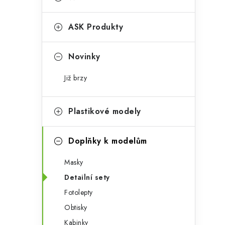
s
e
t
g
ASK Produkty
r
o
a
r
Novinky
n
i
Již brzy
e
n
í
Plastikové modely
p
Doplňky k modelům
a
Masky
n
Detailní sety
e
Fotolepty
l
Obtisky
Kabinky