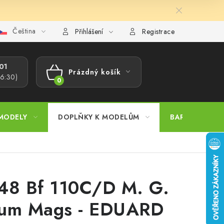
Čeština
ajů
Reklamační řád
Velkoobchod (B2B)
Převodník model
Přihlášení
Registrace
1​
Prázdný košík
16:30)
NÁKUPNÍ
KOŠÍK
MODELY
DOPLŇKY K MODELŮM
BARVY A POM
48 Bf 110C/D M. G.
um Mags - EDUARD