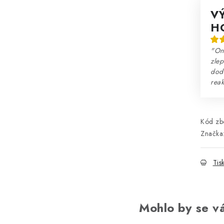
V
H
"Onl
zlep
dodá
reak
Kód zbo
Značka
Tis
Mohlo by se vá