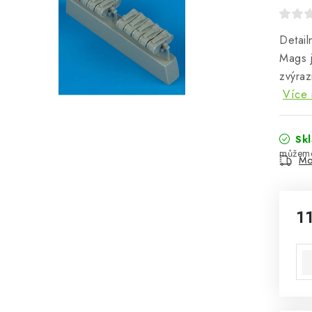
Detai
Mags 
zvýraz
Více 
Sk
Mo
1
Mě