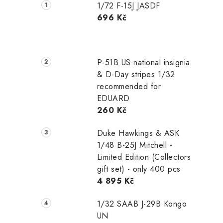
1/72 F-15J JASDF
696 Kč
P-51B US national insignia
& D-Day stripes 1/32
recommended for
EDUARD
260 Kč
Duke Hawkings & ASK
1/48 B-25J Mitchell -
Limited Edition (Collectors
gift set) - only 400 pcs
4 895 Kč
1/32 SAAB J-29B Kongo
UN