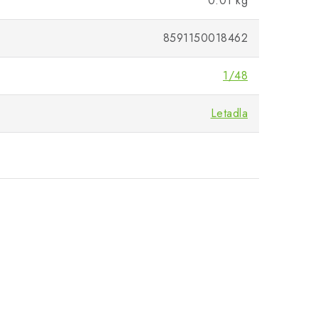
0.01 kg
8591150018462
1/48
Letadla