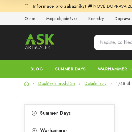
Přejít
🚚 NOVĚ DOPRAVA ZDA
na
obsah
O nás
Moje objednávka
Kontakty
Doprava 
BLOG
SUMMER DAYS
WARHAMMER
Domů
Doplňky k modelům
Detailní sety
1/48 Bf
P
K
Přeskočit
Summer Days
kategorie
a
o
t
Warhammer