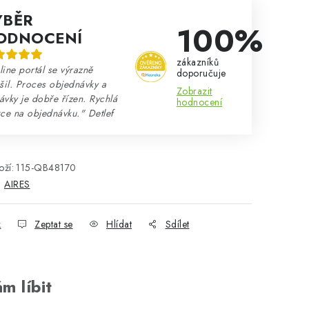
ÝBĚR
100%
ODNOCENÍ
zákazníků
ine portál se výrazně
doporučuje
šil. Proces objednávky a
Zobrazit
vky je dobře řízen. Rychlá
hodnocení
ce na objednávku." Detlef
ží:
115-QB48170
:
AIRES
k
Zeptat se
Hlídat
Sdílet
m líbit