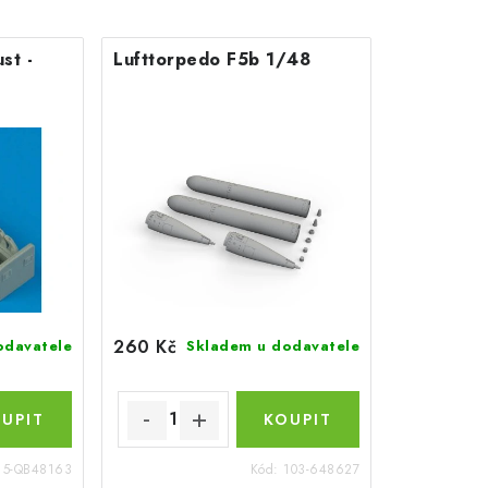
st -
Lufttorpedo F5b 1/48
260 Kč
odavatele
Skladem u dodavatele
15-QB48163
Kód:
103-648627