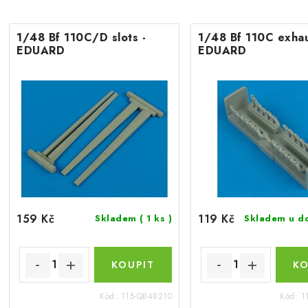
1/48 Bf 110C/D slots -
1/48 Bf 110C exhau
EDUARD
EDUARD
159 Kč
119 Kč
Skladem
( 1 ks )
Skladem u d
Kód:
115-QB48210
Kód:
1