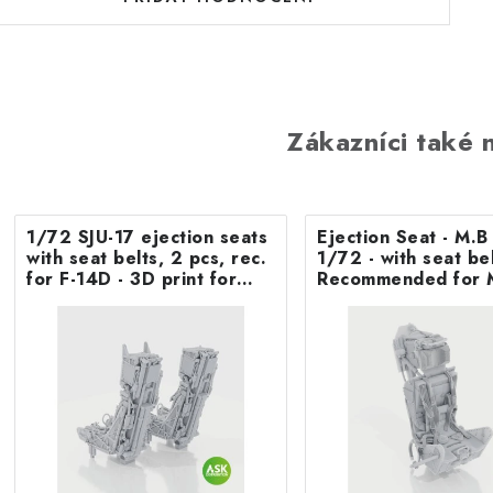
Zákazníci také n
1/72 SJU-17 ejection seats
Ejection Seat - M.
with seat belts, 2 pcs, rec.
1/72 - with seat belts -
for F-14D - 3D print for
Recommended for 
Tamiya
F.8/FR9 Airfix