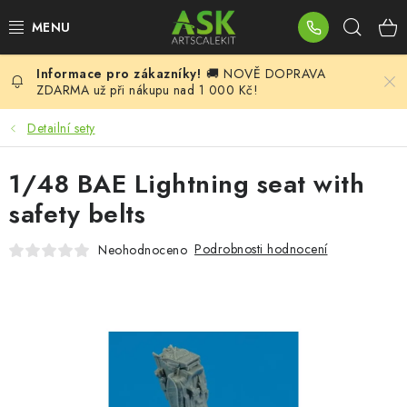
Přejít
Hleda
na
obsah
🚚 NOVĚ DOPRAVA
BLOG
ZDARMA už při nákupu nad 1 000 Kč!
SUMMER DAYS
Detailní sety
WARHAMMER
1/48 BAE Lightning seat with
safety belts
ASK PRODUKTY
Podrobnosti hodnocení
Neohodnoceno
NOVINKY
PLASTIKOVÉ MODELY
DOPLŇKY K MODELŮM