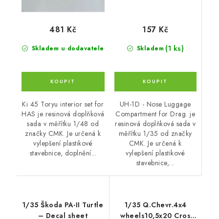
157 Kč
481 Kč
(1 ks)
Skladem
Skladem u dodavatele
UH-1D - Nose Luggage
Ki 45 Toryu interior set for
Compartment for Drag. je
HAS je resinová doplňková
resinová doplňková sada v
sada v měřítku 1/48 od
měřítku 1/35 od značky
značky CMK. Je určená k
CMK. Je určená k
vylepšení plastikové
vylepšení plastikové
stavebnice, doplnění...
stavebnice,...
1/35 Škoda PA-II Turtle
1/35 Q.Chevr.4x4
– Decal sheet
wheels10,5x20 Cros