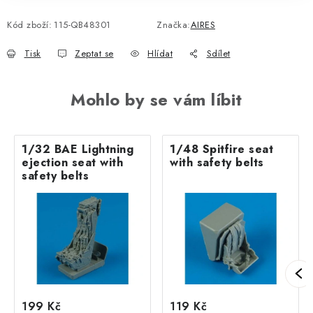
Kód zboží:
115-QB48301
Značka:
AIRES
Tisk
Zeptat se
Hlídat
Sdílet
Mohlo by se vám líbit
1/32 BAE Lightning
1/48 Spitfire seat
ejection seat with
with safety belts
safety belts
199 Kč
119 Kč