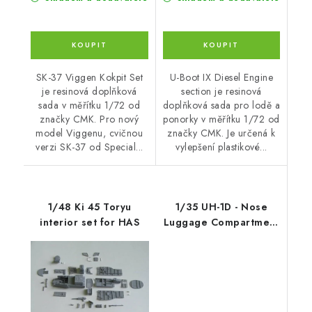
SK-37 Viggen Kokpit Set
U-Boot IX Diesel Engine
je resinová doplňková
section je resinová
sada v měřítku 1/72 od
doplňková sada pro lodě a
značky CMK. Pro nový
ponorky v měřítku 1/72 od
model Viggenu, cvičnou
značky CMK. Je určená k
verzi SK-37 od Special...
vylepšení plastikové...
1/48 Ki 45 Toryu
1/35 UH-1D - Nose
interior set for HAS
Luggage Compartment
for Drag.