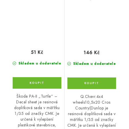
Country(Dunlop
51 Kč
146 Kč
Skladem u dodavatele
Skladem u dodavatele
Škoda PA-II „Turtle“ –
Q.Chevr.4x4
Decal sheet je resinová
wheels10,5x20 Cros
doplňková sada v měřítku
Country(Dunlop je
1/35 od značky CMK. Je
resinová doplňková sada v
určená k vylepšení
měřítku 1/35 od značky
plastikové stavebnice,
CMK. Je určená k vylepšení