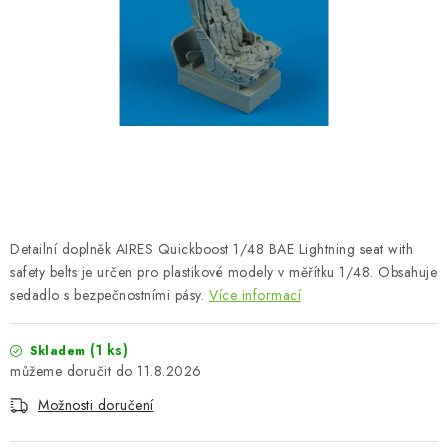
BARVY A POMŮCKY
PUBLIKACE
SKY RIDERS COFFEE
DÁRKOVÉ POUKAZY
PRODÁVANÉ ZNAČKY
Detailní doplněk AIRES Quickboost 1/48 BAE Lightning seat with
O nás
Moje objednávka
Kontakty
Doprava a platba
safety belts je určen pro plastikové modely v měřítku 1/48. Obsahuje
sedadlo s bezpečnostními pásy.
Více informací
Obchodní podmínky
Podmínky ochrany osobních údajů
Reklamační řád
Velkoobchod (B2B)
(1 ks)
Skladem
Převodník modelářských barev
Modelářský slovník Art Scale
11.8.2026
FAQ
Výstavy 2026
Možnosti doručení