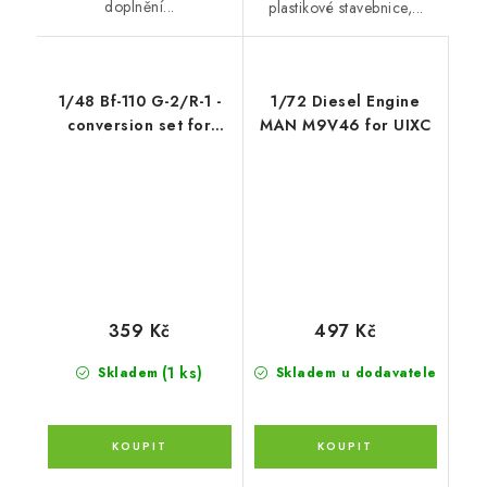
doplnění...
plastikové stavebnice,...
1/48 Bf-110 G-2/R-1 -
1/72 Diesel Engine
conversion set for
MAN M9V46 for UIXC
MON/REV
359 Kč
497 Kč
(1 ks)
Skladem
Skladem u dodavatele