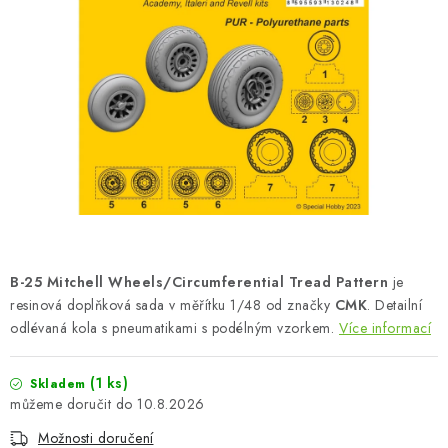
BARVY A POMŮCKY
PUBLIKACE
SKY RIDERS COFFEE
DÁRKOVÉ POUKAZY
PRODÁVANÉ ZNAČKY
O nás
Moje objednávka
Kontakty
Doprava a platba
B-25 Mitchell Wheels/Circumferential Tread Pattern
je
Obchodní podmínky
Podmínky ochrany osobních údajů
resinová doplňková sada v měřítku 1/48 od značky
CMK
. Detailní
odlévaná kola s pneumatikami s podélným vzorkem.
Reklamační řád
Velkoobchod (B2B)
Více informací
Převodník modelářských barev
Modelářský slovník Art Scale
(1 ks)
Skladem
FAQ
Výstavy 2026
10.8.2026
Možnosti doručení