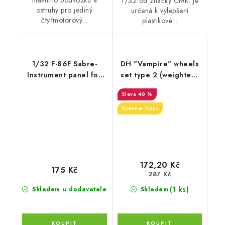
hlavního podvozku a
1/32 od značky CMK. Je
ostruhy pro jediný
určená k vylepšení
čtyřmotorový...
plastikové...
1/32 F-86F Sabre-
DH "Vampire" wheels
Instrument panel for
set type 2 (weighted)
Has
(1/32)
40 %
Summer Days
172,20 Kč
175 Kč
287 Kč
(1 ks)
Skladem u dodavatele
Skladem