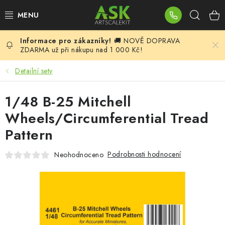
Přejít
Hleda
na
obsah
🚚 NOVĚ DOPRAVA
BLOG
ZDARMA už při nákupu nad 1 000 Kč!
SUMMER DAYS
Detailní sety
WARHAMMER
1/48 B-25 Mitchell
Wheels/Circumferential Tread
ASK PRODUKTY
Pattern
NOVINKY
Podrobnosti hodnocení
Neohodnoceno
PLASTIKOVÉ MODELY
DOPLŇKY K MODELŮM