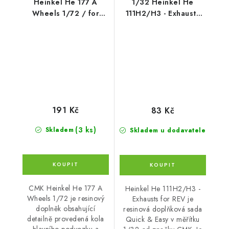
Heinkel He 177 A
1/32 Heinkel He
Wheels 1/72 / for
111H2/H3 - Exhausts
Revell kits
for REV
191 Kč
83 Kč
(3 ks)
Skladem
Skladem u dodavatele
CMK Heinkel He 177 A
Heinkel He 111H2/H3 -
Wheels 1/72 je resinový
Exhausts for REV je
doplněk obsahující
resinová doplňková sada
detailně provedená kola
Quick & Easy v měřítku