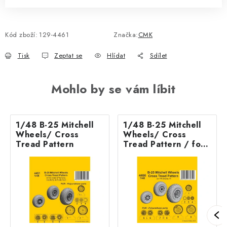
Kód zboží:
129-4461
Značka:
CMK
Tisk
Zeptat se
Hlídat
Sdílet
Mohlo by se vám líbit
1/48 B-25 Mitchell
1/48 B-25 Mitchell
Wheels/ Cross
Wheels/ Cross
Tread Pattern
Tread Pattern / for
HK kit