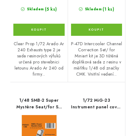
(5 ks)
(1 ks)
Skladem
Skladem
Clear Prop 1/72 Arado Ar
P-47D Intercooler Channel
240 Exhausts type 2 je
Correction Set/ for
sada resinových výfuků
Miniart kit je 3D tištěná
určená pro stavebnici
doplňková sada z resinu v
letounu Arado Ar 240 od
měřítku 1/48 od značky
firmy...
CMK. Vnitřní vedení...
1/48 SMB-2 Super
1/72 MiG-23
Mystère Seat/for SH
Instrument panel cover
and Azur/Frrom kits
with gunsight for CP
kits