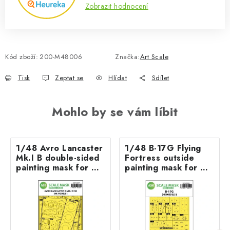
Zobrazit hodnocení
Kód zboží:
200-M48006
Značka:
Art Scale
Tisk
Zeptat se
Hlídat
Sdílet
Mohlo by se vám líbit
1/48 Avro Lancaster
1/48 B-17G Flying
Mk.I B double-sided
Fortress outside
painting mask for HK
painting mask for HK
Models
Models