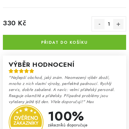
330 Kč
Měrná cena:
PŘIDAT DO KOŠÍKU
VÝBĚR HODNOCENÍ
"Nejlepší obchod, jaký znám. Neomezený výběr zboží,
mnoho z nich vlastní výroby, perfektně padnoucí. Rychlý
servis, dobře zabalené. A navíc: velmi přátelský personál.
Reaguje okamžitě a přátelsky. Případné problémy jsou
vyřešeny ještě týž den. Vřele doporučuji!" Max
100%
zákazníků doporučuje