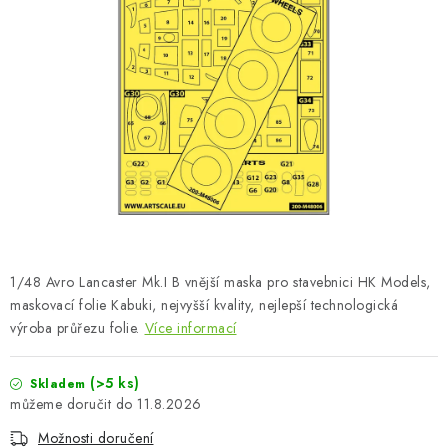
BARVY A POMŮCKY
PUBLIKACE
SKY RIDERS COFFEE
DÁRKOVÉ POUKAZY
PRODÁVANÉ ZNAČKY
O nás
Moje objednávka
Kontakty
Doprava a platba
1/48 Avro Lancaster Mk.I B vnější maska pro stavebnici HK Models,
Obchodní podmínky
Podmínky ochrany osobních údajů
maskovací folie Kabuki, nejvyšší kvality, nejlepší technologická
výroba průřezu folie.
Reklamační řád
Velkoobchod (B2B)
Více informací
Převodník modelářských barev
Modelářský slovník Art Scale
(>5 ks)
Skladem
FAQ
Výstavy 2026
11.8.2026
Možnosti doručení