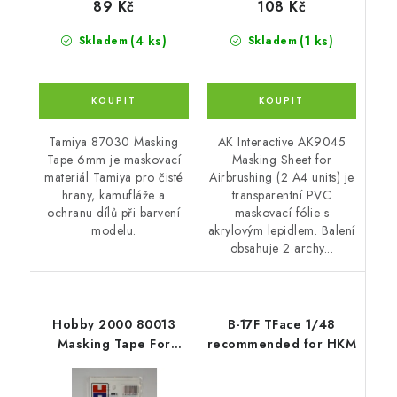
89 Kč
108 Kč
(4 ks)
(1 ks)
Skladem
Skladem
Tamiya 87030 Masking
AK Interactive AK9045
Tape 6mm je maskovací
Masking Sheet for
materiál Tamiya pro čisté
Airbrushing (2 A4 units) je
hrany, kamufláže a
transparentní PVC
ochranu dílů při barvení
maskovací fólie s
modelu.
akrylovým lepidlem. Balení
obsahuje 2 archy...
Hobby 2000 80013
B-17F TFace 1/48
Masking Tape For
recommended for HKM
Curves 2mm x 18m