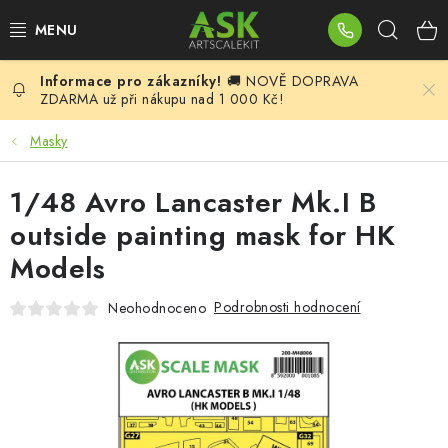
Přejít
Hleda
na
obsah
🚚 NOVĚ DOPRAVA
BLOG
ZDARMA už při nákupu nad 1 000 Kč!
SUMMER DAYS
Masky
WARHAMMER
1/48 Avro Lancaster Mk.I B
outside painting mask for HK
ASK PRODUKTY
Models
NOVINKY
Podrobnosti hodnocení
Neohodnoceno
PLASTIKOVÉ MODELY
DOPLŇKY K MODELŮM