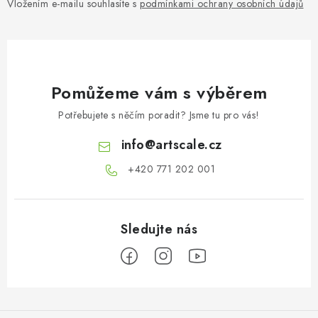
Vložením e-mailu souhlasíte s
podmínkami ochrany osobních údajů
Pomůžeme vám s výběrem
Potřebujete s něčím poradit? Jsme tu pro vás!
info
@
artscale.cz
+420 771 202 001​
Z
á