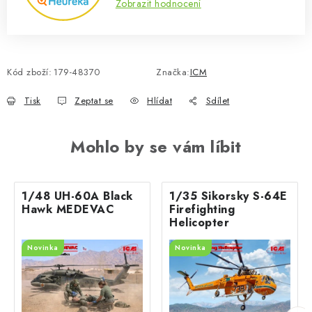
Zobrazit hodnocení
Kód zboží:
179-48370
Značka:
ICM
Tisk
Zeptat se
Hlídat
Sdílet
Mohlo by se vám líbit
1/48 UH-60A Black
1/35 Sikorsky S-64E
Hawk MEDEVAC
Firefighting
Helicopter
Novinka
Novinka