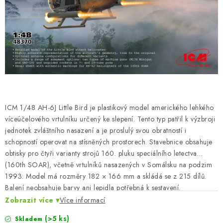
BARVY A POMŮCKY
PUBLIKACE
SKY RIDERS COFFEE
DÁRKOVÉ POUKAZY
PRODÁVANÉ ZNAČKY
ICM 1/48 AH-6J Little Bird je plastikový model amerického lehkého
víceúčelového vrtulníku určený ke slepení. Tento typ patřil k výzbroji
jednotek zvláštního nasazení a je proslulý svou obratností i
O nás
Moje objednávka
Kontakty
Doprava a platba
schopností operovat na stísněných prostorech. Stavebnice obsahuje
Obchodní podmínky
Podmínky ochrany osobních údajů
obtisky pro čtyři varianty strojů 160. pluku speciálního letectva
Reklamační řád
Velkoobchod (B2B)
(160th SOAR), včetně vrtulníků nasazených v Somálsku na podzim
1993. Model má rozměry 182 × 166 mm a skládá se z 215 dílů.
Převodník modelářských barev
Modelářský slovník Art Scale
Balení neobsahuje barvy ani lepidla potřebná k sestavení.
FAQ
Výstavy 2026
Zobrazit více
Více informací
(>5 ks)
Skladem