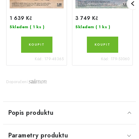
1 639 Kč
3 749 Kč
Skladem
( 1 ks )
Skladem
( 1 ks )
Kód:
179-48365
Kód:
179-53060
Doporučení
Popis produktu
Parametry produktu