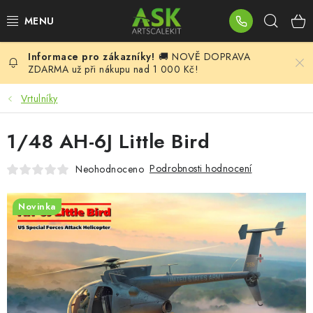
Přejít
Hleda
na
obsah
🚚 NOVĚ DOPRAVA
BLOG
ZDARMA už při nákupu nad 1 000 Kč!
SUMMER DAYS
Vrtulníky
WARHAMMER
1/48 AH-6J Little Bird
ASK PRODUKTY
Podrobnosti hodnocení
Neohodnoceno
NOVINKY
Novinka
PLASTIKOVÉ MODELY
DOPLŇKY K MODELŮM