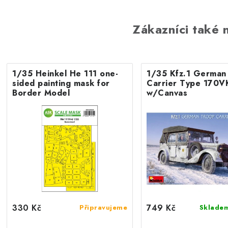
Zákazníci také n
1/35 Heinkel He 111 one-
1/35 Kfz.1 German
sided painting mask for
Carrier Type 170V
Border Model
w/Canvas
330 Kč
749 Kč
Připravujeme
Sklade