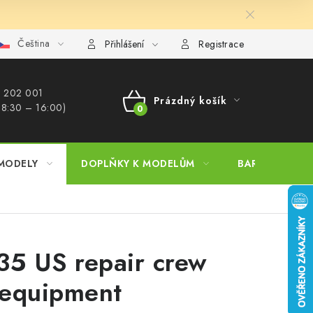
Čeština
ajů
Reklamační řád
Velkoobchod (B2B)
Převodník model
Přihlášení
Registrace
 202 001​
Prázdný košík
 8:30 – 16:00)
NÁKUPNÍ
KOŠÍK
MODELY
DOPLŇKY K MODELŮM
BARVY A POM
35 US repair crew
equipment