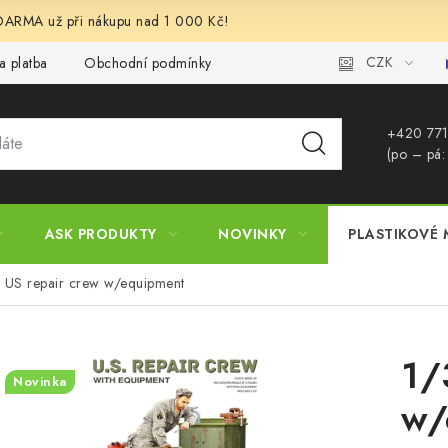
RMA už při nákupu nad 1 000 Kč!
CZK
a platba
Obchodní podmínky
Podmínky ochrany osobních úd
+420 771
(po – pá:
ASK PRODUKTY
NOVINKY
PLASTIKOVÉ 
 US repair crew w/equipment
1/
Novinka
w/