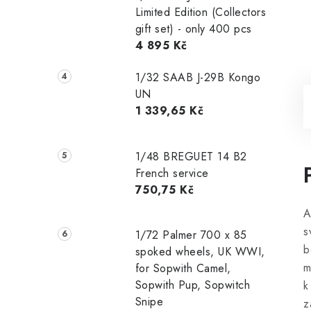
Limited Edition (Collectors
gift set) - only 400 pcs
4 895 Kč
1/32 SAAB J-29B Kongo
UN
1 339,65 Kč
1/48 ‌‌BREGUET 14 B2
French service
750,75 Kč
A
s
1/72 Palmer 700 x 85
b
spoked wheels, UK WWI,
m
for Sopwith Camel,
Sopwith Pup, Sopwitch
k
Snipe
z