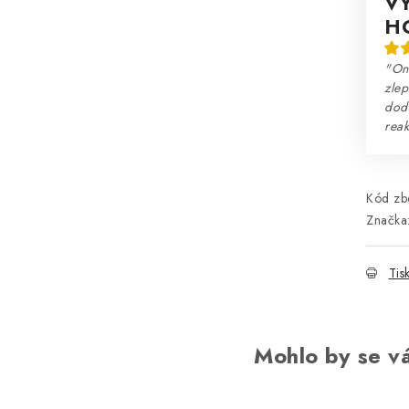
V
H
"Onl
zlep
dodá
reak
Kód zbo
Značka
Tis
Mohlo by se vá