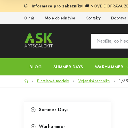
Přejít
🚚 NOVĚ DOPRAVA ZDA
na
obsah
O nás
Moje objednávka
Kontakty
Doprava 
BLOG
SUMMER DAYS
WARHAMMER
Domů
Plastikové modely
Vojenská technika
1/35
P
K
Přeskočit
Summer Days
kategorie
a
o
t
Warhammer