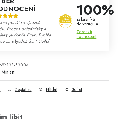
ÝBĚR
100%
ODNOCENÍ
zákazníků
ine portál se výrazně
doporučuje
šil. Proces objednávky a
Zobrazit
vky je dobře řízen. Rychlá
hodnocení
ce na objednávku." Detlef
ží:
133-53004
:
Miniart
k
Zeptat se
Hlídat
Sdílet
m líbit