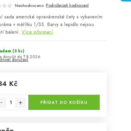
Podrobnosti hodnocení
Neohodnoceno
ní sada americké opravárenské čety s vybavením
oráma v měřítku 1/35. Barvy a lepidlo nejsou
tí balení.
Více informací
ladem
(5 ks)
7.8.2026
žnosti doručení
34 Kč
rná cena:
PŘIDAT DO KOŠÍKU