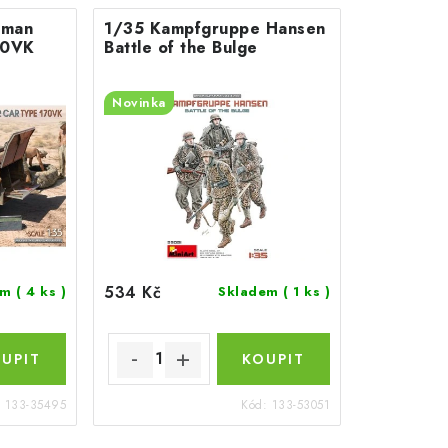
rman
1/35 Kampfgruppe Hansen
70VK
Battle of the Bulge
Novinka
534 Kč
em
( 4 ks )
Skladem
( 1 ks )
:
133-35495
Kód:
133-53051