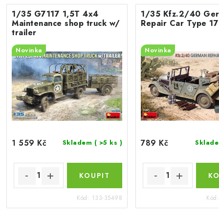
1/35 G7117 1,5T 4x4
1/35 Kfz.2/40 Ge
Maintenance shop truck w/
Repair Car Type 1
trailer
Novinka
Novinka
1 559 Kč
789 Kč
Skladem
( >5 ks )
Sklad
Kód:
133-35498
Kód