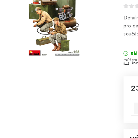
Detail
pro di
součás
Sk
Mo
2
Mě