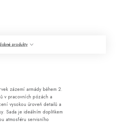
dobné produkty
prvek zázemí armády během 2.
jáků v pracovních pózách a
cení vysokou úroveň detailů a
ky. Sada je ideálním doplňkem
ou atmosféru servisního