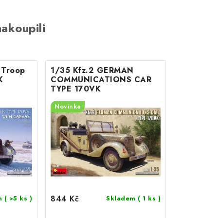
akoupili
 Troop
1/35 Kfz.2 GERMAN
K
COMMUNICATIONS CAR
TYPE 170VK
Novinka
844 Kč
m
( >5 ks )
Skladem
( 1 ks )