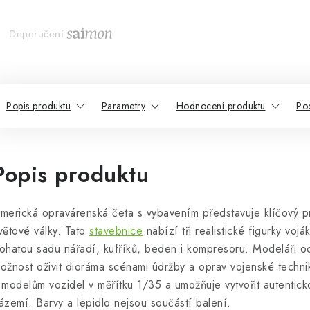
Doporučení
Popis produktu
Parametry
Hodnocení produktu
Po
Popis produktu
merická opravárenská četa s vybavením představuje klíčový 
větové války. Tato
stavebnice
nabízí tři realistické figurky vo
ohatou sadu nářadí, kufříků, beden i kompresoru. Modeláři o
ožnost oživit dioráma scénami údržby a oprav vojenské techni
 modelům vozidel v měřítku 1/35 a umožňuje vytvořit autentick
ázemí. Barvy a lepidlo nejsou součástí balení.