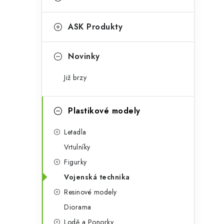
s
e
t
g
ASK Produkty
r
o
a
r
Novinky
n
i
Již brzy
e
n
í
Plastikové modely
p
Letadla
a
Vrtulníky
Figurky
n
Vojenská technika
e
Resinové modely
l
Diorama
Lodě a Ponorky