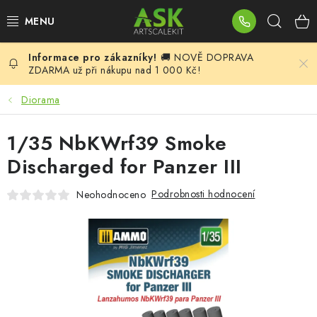
Přejít
Hleda
na
obsah
🚚 NOVĚ DOPRAVA
BLOG
ZDARMA už při nákupu nad 1 000 Kč!
SUMMER DAYS
Diorama
WARHAMMER
1/35 NbKWrf39 Smoke
Discharged for Panzer III
ASK PRODUKTY
Podrobnosti hodnocení
Neohodnoceno
NOVINKY
PLASTIKOVÉ MODELY
DOPLŇKY K MODELŮM