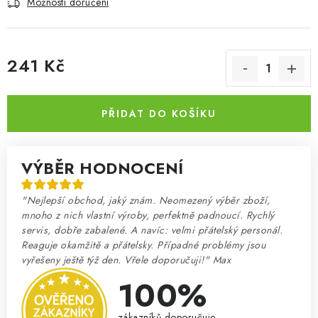
Možnosti doručení
241 Kč
Měrná cena:
PŘIDAT DO KOŠÍKU
VÝBĚR HODNOCENÍ
"Nejlepší obchod, jaký znám. Neomezený výběr zboží,
mnoho z nich vlastní výroby, perfektně padnoucí. Rychlý
servis, dobře zabalené. A navíc: velmi přátelský personál.
Reaguje okamžitě a přátelsky. Případné problémy jsou
vyřešeny ještě týž den. Vřele doporučuji!" Max
100%
zákazníků doporučuje