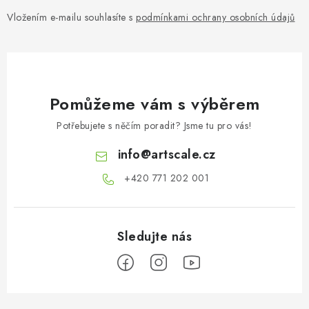
Vložením e-mailu souhlasíte s
podmínkami ochrany osobních údajů
Pomůžeme vám s výběrem
Potřebujete s něčím poradit? Jsme tu pro vás!
info
@
artscale.cz
+420 771 202 001​
Z