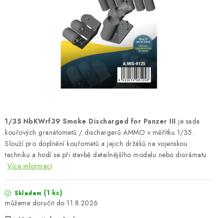
BARVY A POMŮCKY
PUBLIKACE
SKY RIDERS COFFEE
DÁRKOVÉ POUKAZY
PRODÁVANÉ ZNAČKY
1/35 NbKWrf39 Smoke Discharged for Panzer III
je sada
O nás
Moje objednávka
Kontakty
Doprava a platba
kouřových granátometů / dischargerů AMMO v měřítku 1/35.
Slouží pro doplnění kouřometů a jejich držáků na vojenskou
Obchodní podmínky
Podmínky ochrany osobních údajů
techniku a hodí se při stavbě detailnějšího modelu nebo diorámatu.
Reklamační řád
Velkoobchod (B2B)
Více informací
Převodník modelářských barev
Modelářský slovník Art Scale
FAQ
Výstavy 2026
(1 ks)
Skladem
11.8.2026