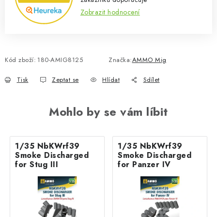
Zobrazit hodnocení
Kód zboží:
180-AMIG8125
Značka:
AMMO Mig
Tisk
Zeptat se
Hlídat
Sdílet
Mohlo by se vám líbit
1/35 NbKWrf39
1/35 NbKWrf39
Smoke Discharged
Smoke Discharged
for Stug III
for Panzer IV