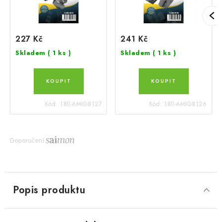
227 Kč
241 Kč
Skladem
( 1 ks )
Skladem
( 1 ks )
Kód:
180-AMIG8127
Kód:
180-AMIG8126
Doporučení
Popis produktu