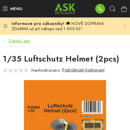
Přejít
Hleda
na
obsah
🚚 NOVĚ DOPRAVA
BLOG
ZDARMA už při nákupu nad 1 000 Kč!
SUMMER DAYS
Detailní sety
WARHAMMER
1/35 Luftschutz Helmet (2pcs)
ASK PRODUKTY
Podrobnosti hodnocení
Neohodnoceno
NOVINKY
PLASTIKOVÉ MODELY
DOPLŇKY K MODELŮM