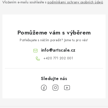
Vložením e-mailu souhlasíte s
podmínkami ochrany osobních údajů
Pomůžeme vám s výběrem
Potřebujete s něčím poradit? Jsme tu pro vás!
info
@
artscale.cz
+420 771 202 001​
Z