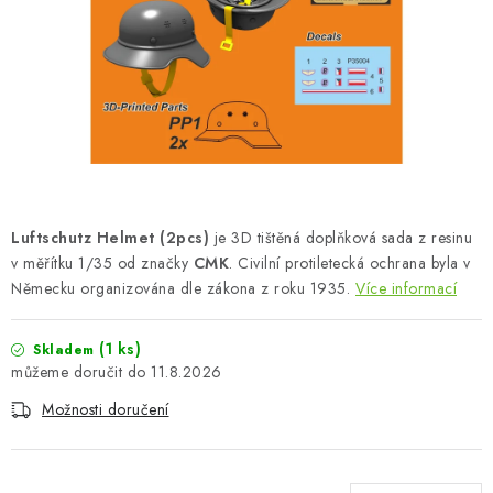
BARVY A POMŮCKY
PUBLIKACE
SKY RIDERS COFFEE
DÁRKOVÉ POUKAZY
PRODÁVANÉ ZNAČKY
Luftschutz Helmet (2pcs)
je 3D tištěná doplňková sada z resinu
v měřítku 1/35 od značky
CMK
. Civilní protiletecká ochrana byla v
Německu organizována dle zákona z roku 1935.
Více informací
O nás
Moje objednávka
Kontakty
Doprava a platba
Obchodní podmínky
Podmínky ochrany osobních údajů
(1 ks)
Skladem
Reklamační řád
Velkoobchod (B2B)
11.8.2026
Převodník modelářských barev
Modelářský slovník Art Scale
Možnosti doručení
FAQ
Výstavy 2026