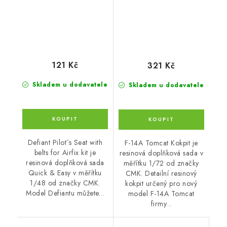
121 Kč
321 Kč
Skladem u dodavatele
Skladem u dodavatele
Defiant Pilot´s Seat with
F-14A Tomcat Kokpit je
belts for Airfix kit je
resinová doplňková sada v
resinová doplňková sada
měřítku 1/72 od značky
Quick & Easy v měřítku
CMK. Detailní resinový
1/48 od značky CMK.
kokpit určený pro nový
Model Defiantu můžete...
model F-14A Tomcat
firmy...