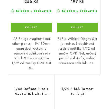
197 Kč
256 Kč
Skladem u dodavatele
Skladem u dodavatele
F4F-4 Wildcat Dinghy Set
IAF Fouga Magister (and
je resinová doplňková
other planes) - IMI 80mm
sada v měřítku 1/72 od
unguided rockets je
značky CMK. Set, určený
resinová doplňková sada
pro model Airfix, nabízí
Quick & Easy v měřítku
otevřenou schránku na...
1/72 od značky CMK. Set
se...
1/48 Defiant Pilot´s
1/72 F-14A Tomcat
Seat with belts for
Cockpit
Airfix kit