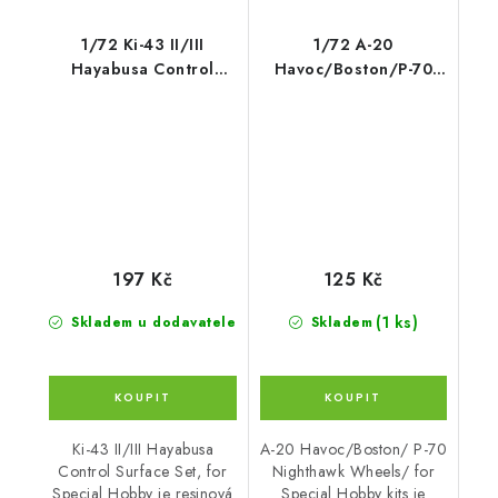
1/72 Ki-43 II/III
1/72 A-20
Hayabusa Control
Havoc/Boston/P-70
Surface Set, fo
Wheels for Special
Hobby
197 Kč
125 Kč
(1 ks)
Skladem u dodavatele
Skladem
Ki-43 II/III Hayabusa
A-20 Havoc/Boston/ P-70
Control Surface Set, for
Nighthawk Wheels/ for
Special Hobby je resinová
Special Hobby kits je