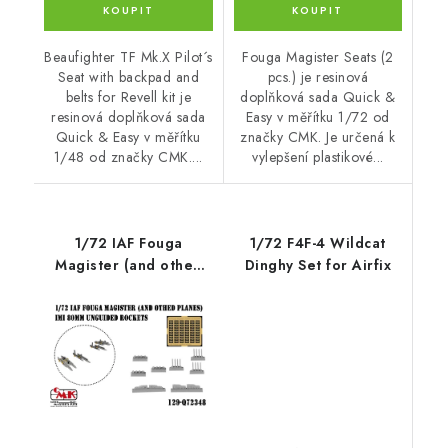
Beaufighter TF Mk.X Pilot´s
Fouga Magister Seats (2
Seat with backpad and
pcs.) je resinová
belts for Revell kit je
doplňková sada Quick &
resinová doplňková sada
Easy v měřítku 1/72 od
Quick & Easy v měřítku
značky CMK. Je určená k
1/48 od značky CMK....
vylepšení plastikové...
1/72 IAF Fouga
1/72 F4F-4 Wildcat
Magister (and othed
Dinghy Set for Airfix
planes) - IMI 80mm
unguided rockets