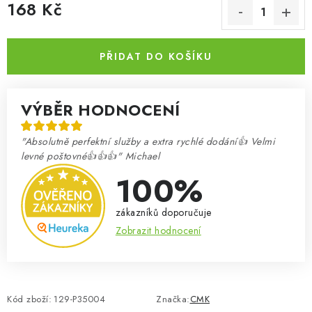
168 Kč
Měrná cena:
PŘIDAT DO KOŠÍKU
VÝBĚR HODNOCENÍ
"Absolutně perfektní služby a extra rychlé dodání👍 Velmi
levné poštovné👍👍👍" Michael
100%
zákazníků doporučuje
Zobrazit hodnocení
Kód zboží:
129-P35004
Značka:
CMK