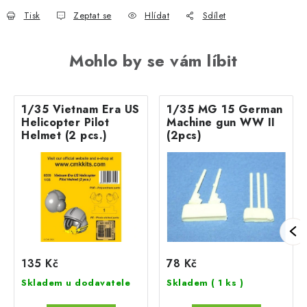
Tisk
Zeptat se
Hlídat
Sdílet
Mohlo by se vám líbit
1/35 Vietnam Era US
1/35 MG 15 German
Helicopter Pilot
Machine gun WW II
Helmet (2 pcs.)
(2pcs)
135 Kč
78 Kč
Skladem u dodavatele
Skladem
( 1 ks )