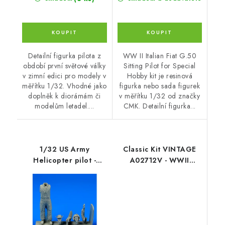
Detailní figurka pilota z
WW II Italian Fiat G.50
období první světové války
Sitting Pilot for Special
v zimní edici pro modely v
Hobby kit je resinová
měřítku 1/32. Vhodné jako
figurka nebo sada figurek
doplněk k diorámám či
v měřítku 1/32 od značky
modelům letadel....
CMK. Detailní figurka...
1/32 US Army
Classic Kit VINTAGE
Helicopter pilot -
A02712V - WWII
Vietnam War 1960 -
German Paratroops
1975
(1:32)