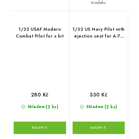
modelu.
1/32 USAF Modern
1/32 US Navy Pilot with
Combat Pilot for x kit
ejection seat for A-7E
Corsair II late v. - fitted
with SJU-8/A ej. seat
280 Kč
330 Kč
(2 ks)
(2 ks)
Skladem
Skladem