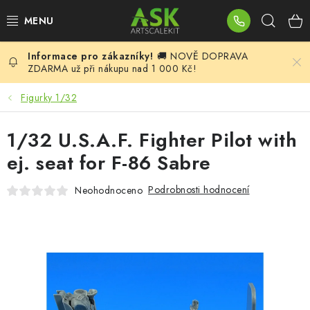
Přejít
Hleda
na
obsah
🚚 NOVĚ DOPRAVA
BLOG
ZDARMA už při nákupu nad 1 000 Kč!
SUMMER DAYS
Figurky 1/32
WARHAMMER
1/32 U.S.A.F. Fighter Pilot with
ej. seat for F-86 Sabre
ASK PRODUKTY
Podrobnosti hodnocení
Neohodnoceno
NOVINKY
PLASTIKOVÉ MODELY
DOPLŇKY K MODELŮM