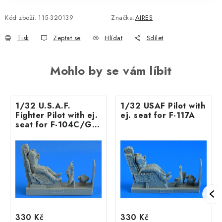
Kód zboží:
115-320139
Značka:
AIRES
Tisk
Zeptat se
Hlídat
Sdílet
Mohlo by se vám líbit
1/32 U.S.A.F.
1/32 USAF Pilot with
Fighter Pilot with ej.
ej. seat for F-117A
seat for F-104C/G
Startfighter (C2 ej.
seat)
330 Kč
330 Kč