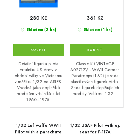
361 Kč
280 Kč
(1 ks)
(3 ks)
Skladem
Skladem
Classic Kit VINTAGE
Detailní figurka pilota
A02712V - WWII German
vrtulníku US Army z
Paratroops (1:32) je sada
období války ve Vietnamu
plastikových figurek Airfix.
v měřítku 1/32 od AIRES.
Sada figurek doplňujících
Vhodná jako doplněk k
modely. Velikost: 1:32....
modelům vrtulníků z let
1960–1975.
1/32 Luftwaffe WWII
1/32 USAF Pilot with ej.
Pilot with a parachute
seat for F-117A