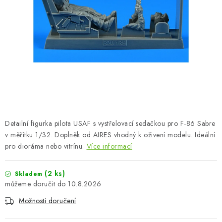
BARVY A POMŮCKY
PUBLIKACE
SKY RIDERS COFFEE
DÁRKOVÉ POUKAZY
PRODÁVANÉ ZNAČKY
Detailní figurka pilota USAF s vystřelovací sedačkou pro F-86 Sabre
O nás
Moje objednávka
Kontakty
Doprava a platba
v měřítku 1/32. Doplněk od AIRES vhodný k oživení modelu. Ideální
pro dioráma nebo vitrínu.
Více informací
Obchodní podmínky
Podmínky ochrany osobních údajů
Reklamační řád
Velkoobchod (B2B)
(2 ks)
Skladem
Převodník modelářských barev
Modelářský slovník Art Scale
10.8.2026
FAQ
Výstavy 2026
Možnosti doručení