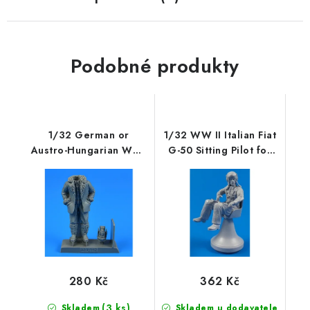
Podobné produkty
1/32 German or
1/32 WW II Italian Fiat
Austro-Hungarian WWI
G-50 Sitting Pilot for
Pilot (Winter edition)
Spe
280 Kč
362 Kč
(3 ks)
Skladem
Skladem u dodavatele