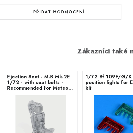
PŘIDAT HODNOCENÍ
Zákazníci také n
Ejection Seat - M.B Mk.2E
1/72 Bf 109F/G/K 
1/72 - with seat belts -
position lights fo
Recommended for Meteor
kit
F.8/FR9 Airfix