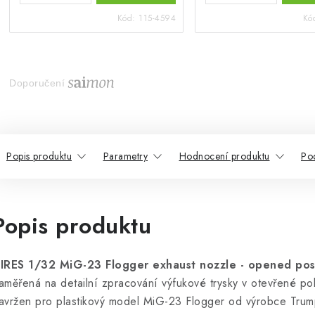
Kód:
115-4594
Kó
Doporučení
Popis produktu
Parametry
Hodnocení produktu
Po
Popis produktu
IRES 1/32 MiG-23 Flogger exhaust nozzle - opened pos
aměřená na detailní zpracování výfukové trysky v otevřené pol
avržen pro plastikový model MiG-23 Flogger od výrobce Trump