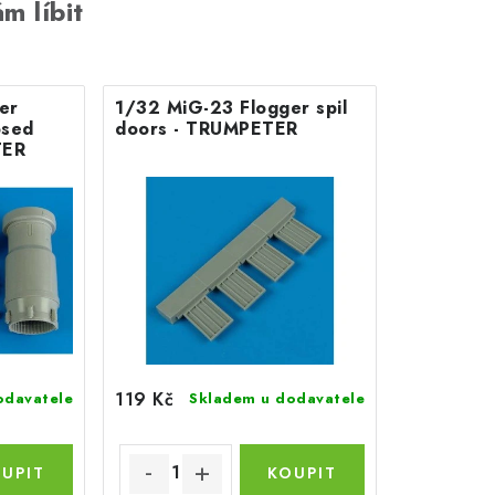
m líbit
er
1/32 MiG-23 Flogger spil
osed
doors - TRUMPETER
TER
119 Kč
odavatele
Skladem u dodavatele