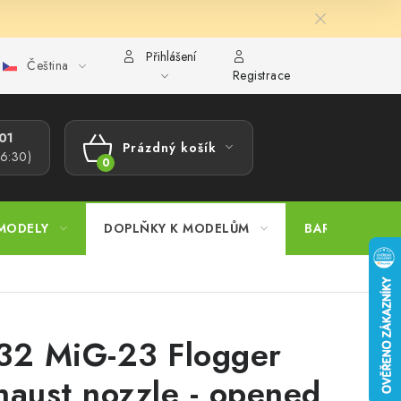
Přihlášení
Čeština
ajů
Reklamační řád
Velkoobchod (B2B)
Převodník model
Registrace
1​
Prázdný košík
16:30)
NÁKUPNÍ
KOŠÍK
MODELY
DOPLŇKY K MODELŮM
BARVY A POM
32 MiG-23 Flogger
haust nozzle - opened