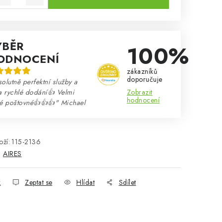
ÝBĚR
100%
ODNOCENÍ
zákazníků
doporučuje
olutně perfektní služby a
Zobrazit
a rychlé dodání👍 Velmi
hodnocení
né poštovné👍👍👍" Michael
ží:
115-2136
:
AIRES
k
Zeptat se
Hlídat
Sdílet