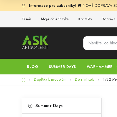
Přejít
🚚 NOVĚ DOPRAVA ZDA
na
obsah
O nás
Moje objednávka
Kontakty
Doprava 
BLOG
SUMMER DAYS
WARHAMMER
Domů
Doplňky k modelům
Detailní sety
1/32 Mi
P
K
Přeskočit
Summer Days
kategorie
a
o