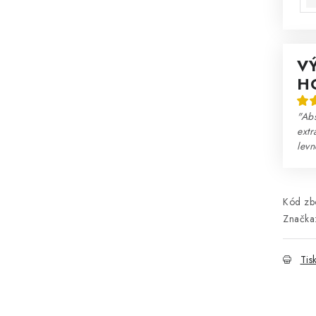
V
H
"Abs
extr
lev
Kód zbo
Značka
Tis