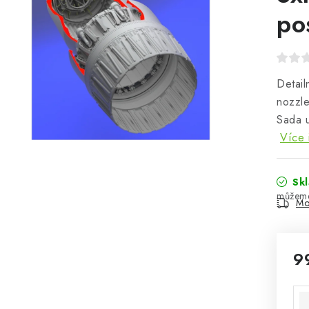
po
Detail
nozzle
Sada u
Více 
Sk
Mo
9
Mě