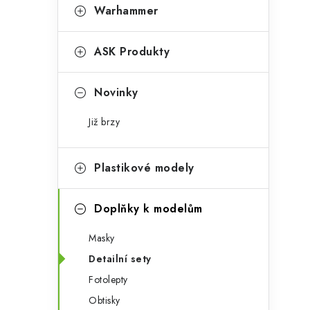
t
s
Warhammer
e
t
g
ASK Produkty
r
o
a
r
Novinky
n
i
Již brzy
e
n
í
Plastikové modely
p
Doplňky k modelům
a
Masky
n
Detailní sety
e
Fotolepty
l
Obtisky