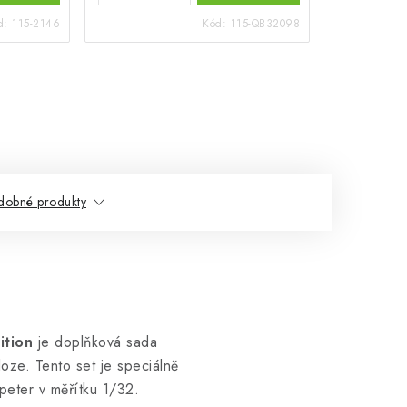
d:
115-2146
Kód:
115-QB32098
dobné produkty
ition
je doplňková sada
oze. Tento set je speciálně
eter v měřítku 1/32.