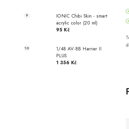
IONIC Chibi Skin - smart
acrylic color (20 ml)
95 Kč
T
d
1/48 AV-8B Harrier II
PLUS
1 356 Kč