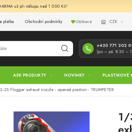
RMA už při nákupu nad 1 000 Kč!
CZK
a platba
Obchodní podmínky
Podmínky ochrany osobních úd
Oblíbené
+420 771 202 00
(po – pá: 8:30 – 
ASK PRODUKTY
NOVINKY
PLASTIKOVÉ 
G-23 Flogger exhaust nozzle - opened position - TRUMPETER
1/
ex