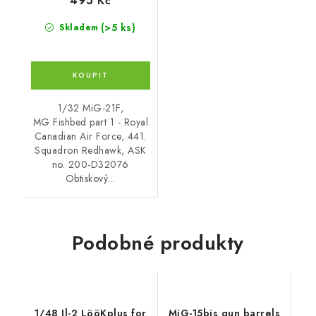
495 Kč
(>5 ks)
Skladem
1/32 MiG-21F,
MG Fishbed part 1 - Royal
Canadian Air Force, 441.
Squadron Redhawk, ASK
no. 200-D32076
Obtiskový...
Podobné produkty
1/48 Il-2 LööKplus for
MiG-15bis gun barrels