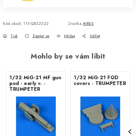
Kód zboží:
115-QB32222
Značka:
AIRES
Tisk
Zeptat se
Hlídat
Sdílet
Mohlo by se vám líbit
1/32 MiG-21 MF gun
1/32 MiG-21 FOD
pod - early v. -
covers - TRUMPETER
TRUMPETER