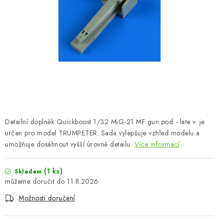
BARVY A POMŮCKY
PUBLIKACE
SKY RIDERS COFFEE
DÁRKOVÉ POUKAZY
PRODÁVANÉ ZNAČKY
Detailní doplněk Quickboost 1/32 MiG-21 MF gun pod - late v. je
O nás
Moje objednávka
Kontakty
Doprava a platba
určen pro model TRUMPETER. Sada vylepšuje vzhled modelu a
umožňuje dosáhnout vyšší úrovně detailu.
Více informací
Obchodní podmínky
Podmínky ochrany osobních údajů
Reklamační řád
Velkoobchod (B2B)
(1 ks)
Skladem
Převodník modelářských barev
Modelářský slovník Art Scale
11.8.2026
FAQ
Výstavy 2026
Možnosti doručení