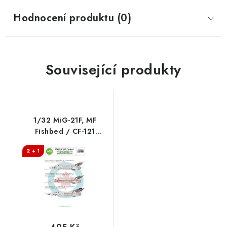
Hodnocení produktu (0)
Související produkty
1/32 MiG-21F, MF
Fishbed / CF-121
Redhawk program -
2 + 1
Royal Canadian Air
Force, 441. Squadron