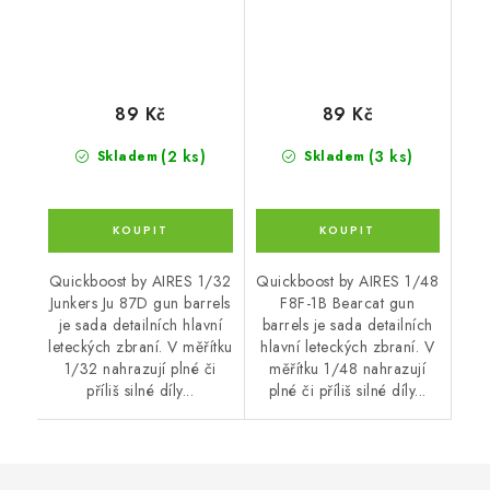
89 Kč
89 Kč
(2 ks)
(3 ks)
Skladem
Skladem
Quickboost by AIRES 1/32
Quickboost by AIRES 1/48
Junkers Ju 87D gun barrels
F8F-1B Bearcat gun
je sada detailních hlavní
barrels je sada detailních
leteckých zbraní. V měřítku
hlavní leteckých zbraní. V
1/32 nahrazují plné či
měřítku 1/48 nahrazují
příliš silné díly...
plné či příliš silné díly...