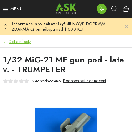
Přejít
Hleda
na
obsah
🚚 NOVĚ DOPRAVA
BLOG
ZDARMA už při nákupu nad 1 000 Kč!
SUMMER DAYS
Detailní sety
WARHAMMER
1/32 MiG-21 MF gun pod - late
v. - TRUMPETER
ASK PRODUKTY
Podrobnosti hodnocení
Neohodnoceno
NOVINKY
PLASTIKOVÉ MODELY
DOPLŇKY K MODELŮM