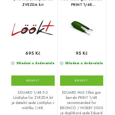
ZVEZDA kit
PRINT 1/48
recommended for
BRONCO / HOBBY
2000
695 Kč
95 Kč
Skladem u dodavatele
Skladem u dodavatele
EDUARD 1/48 Il-2
EDUARD MiG-15bis gun
LööKplus for ZVEZDA kit
barrels PRINT 1/48
je detailní sada LööKplus v
recommended for
měřítku 1/48.
BRONCO / HOBBY 2000
je doplňková sada Eduard