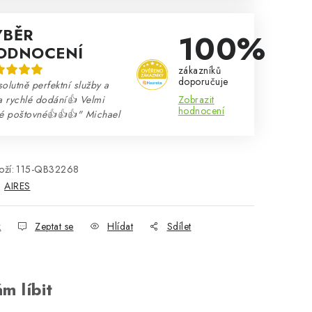
ÝBĚR
100%
ODNOCENÍ
zákazníků
doporučuje
olutně perfektní služby a
Zobrazit
a rychlé dodání👍 Velmi
hodnocení
né poštovné👍👍👍" Michael
ží:
115-QB32268
:
AIRES
k
Zeptat se
Hlídat
Sdílet
m líbit