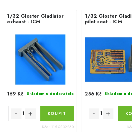
1/32 Gloster Gladiator
1/32 Gloster Gladi
exhaust - ICM
pilot seat - ICM
159 Kč
256 Kč
Skladem u dodavatele
Skladem u d
Kód:
115-QB32260
Kó