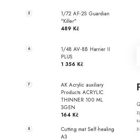
1/72 AF-2S Guardian
"Killer"
489 Kč
1/48 AV-8B Harrier II
PLUS
1 356 Kč
AK Acrylic auxiliary
Products ACRYLIC
THINNER 100 ML
Q
3GEN
z
164 Kč
s
z
Cutting mat Self-healing
A3