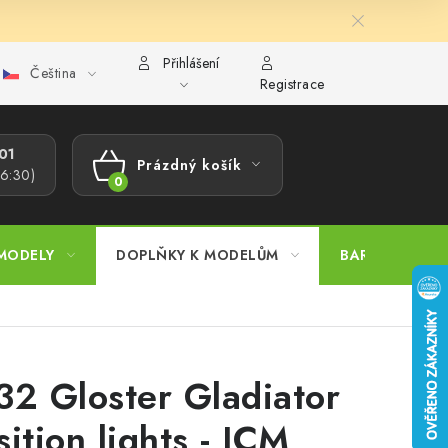
Přihlášení
Čeština
ajů
Reklamační řád
Velkoobchod (B2B)
Převodník model
Registrace
1​
Prázdný košík
16:30)
NÁKUPNÍ
KOŠÍK
MODELY
DOPLŇKY K MODELŮM
BARVY A POM
32 Gloster Gladiator
sition lights - ICM