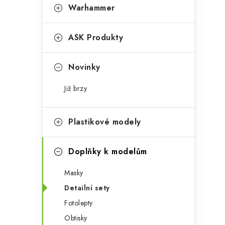
t
s
Warhammer
e
t
g
ASK Produkty
r
o
a
r
Novinky
n
i
Již brzy
e
n
í
Plastikové modely
p
Doplňky k modelům
a
Masky
n
Detailní sety
e
Fotolepty
l
Obtisky