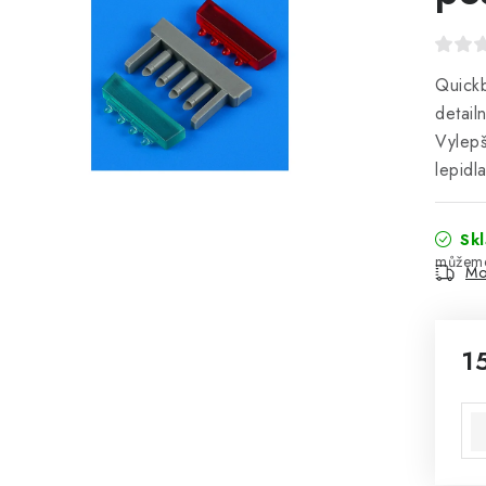
Quickb
detail
Vylepš
lepidl
Sk
Mo
1
Mě