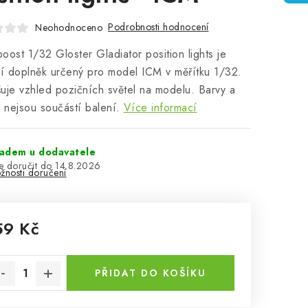
Podrobnosti hodnocení
Neohodnoceno
oost 1/32 Gloster Gladiator position lights je
ní doplněk určený pro model ICM v měřítku 1/32.
uje vzhled pozičních světel na modelu. Barvy a
a nejsou součástí balení.
Více informací
ladem u dodavatele
14.8.2026
žnosti doručení
59 Kč
rná cena:
PŘIDAT DO KOŠÍKU