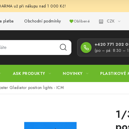
RMA už při nákupu nad 1 000 Kč!
CZK
a platba
Obchodní podmínky
Podmínky ochrany osobních úd
Oblíbené
+420 771 202 00
(po – pá: 8:30 – 
ASK PRODUKTY
NOVINKY
PLASTIKOVÉ 
ster Gladiator position lights - ICM
1/
po