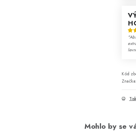
V
H
"Abs
extr
lev
Kód zbo
Značka
Tis
Mohlo by se vá