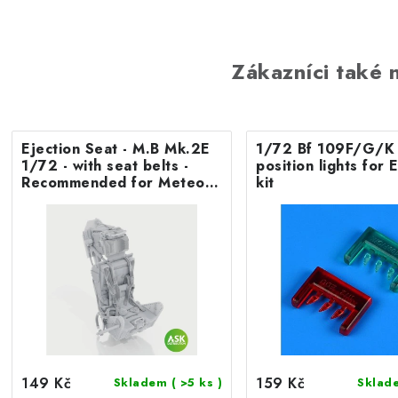
Zákazníci také n
Ejection Seat - M.B Mk.2E
1/72 Bf 109F/G/K 
1/72 - with seat belts -
position lights fo
Recommended for Meteor
kit
F.8/FR9 Airfix
149 Kč
159 Kč
Skladem
( >5 ks )
Skla