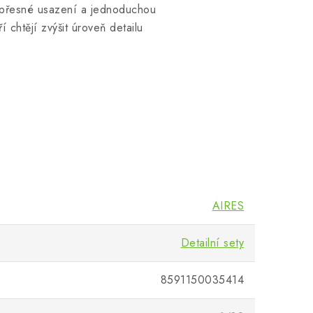
je přesné usazení a jednoduchou
 chtějí zvýšit úroveň detailu
AIRES
Detailní sety
8591150035414