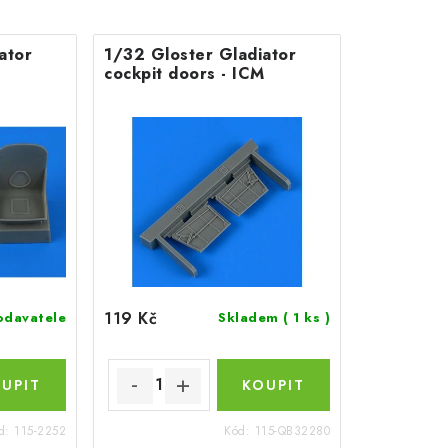
ator
1/32 Gloster Gladiator
cockpit doors - ICM
119 Kč
odavatele
Skladem
( 1 ks )
d:
115-2252
Kód:
115-QB32280