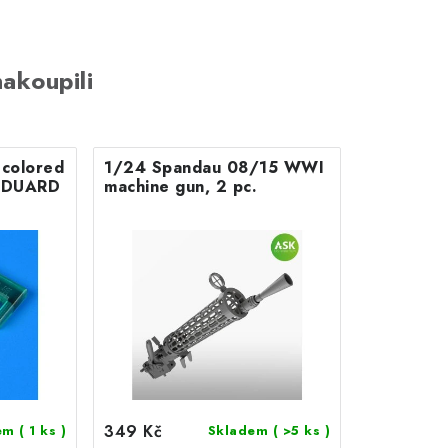
akoupili
colored
1/24 Spandau 08/15 WWI
r EDUARD
machine gun, 2 pc.
349 Kč
dem
( 1 ks )
Skladem
( >5 ks )