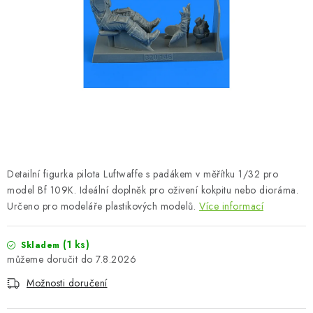
BARVY A POMŮCKY
PUBLIKACE
SKY RIDERS COFFEE
DÁRKOVÉ POUKAZY
PRODÁVANÉ ZNAČKY
Detailní figurka pilota Luftwaffe s padákem v měřítku 1/32 pro
O nás
Moje objednávka
Kontakty
Doprava a platba
model Bf 109K. Ideální doplněk pro oživení kokpitu nebo dioráma.
Určeno pro modeláře plastikových modelů.
Více informací
Obchodní podmínky
Podmínky ochrany osobních údajů
Reklamační řád
Velkoobchod (B2B)
(1 ks)
Skladem
Převodník modelářských barev
Modelářský slovník Art Scale
7.8.2026
FAQ
Výstavy 2026
Možnosti doručení