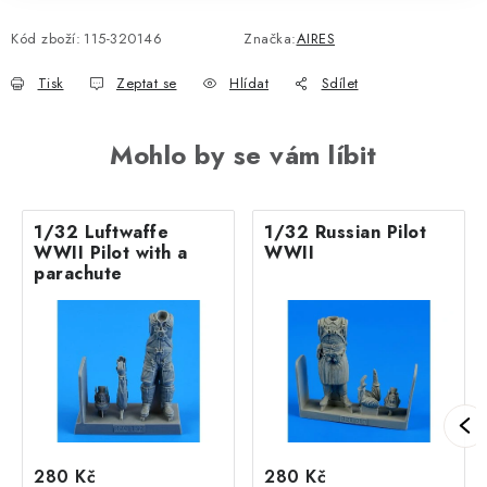
Kód zboží:
115-320146
Značka:
AIRES
Tisk
Zeptat se
Hlídat
Sdílet
Mohlo by se vám líbit
1/32 Luftwaffe
1/32 Russian Pilot
WWII Pilot with a
WWII
parachute
280 Kč
280 Kč