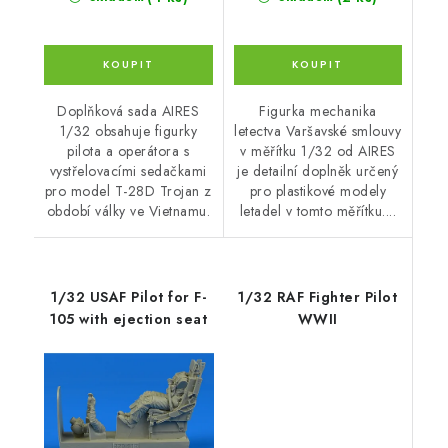
Doplňková sada AIRES
Figurka mechanika
1/32 obsahuje figurky
letectva Varšavské smlouvy
pilota a operátora s
v měřítku 1/32 od AIRES
vystřelovacími sedačkami
je detailní doplněk určený
pro model T-28D Trojan z
pro plastikové modely
období války ve Vietnamu.
letadel v tomto měřítku....
1/32 USAF Pilot for F-
1/32 RAF Fighter Pilot
105 with ejection seat
WWII