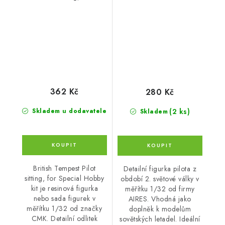
Special Ho
362 Kč
280 Kč
(2 ks)
Skladem u dodavatele
Skladem
British Tempest Pilot
Detailní figurka pilota z
sitting, for Special Hobby
období 2. světové války v
kit je resinová figurka
měřítku 1/32 od firmy
nebo sada figurek v
AIRES. Vhodná jako
měřítku 1/32 od značky
doplněk k modelům
CMK. Detailní odlitek
sovětských letadel. Ideální