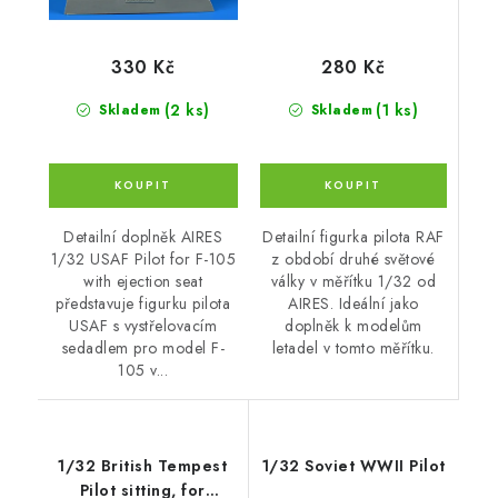
280 Kč
330 Kč
(1 ks)
(2 ks)
Skladem
Skladem
Detailní figurka pilota RAF
Detailní doplněk AIRES
z období druhé světové
1/32 USAF Pilot for F-105
války v měřítku 1/32 od
with ejection seat
AIRES. Ideální jako
představuje figurku pilota
doplněk k modelům
USAF s vystřelovacím
letadel v tomto měřítku.
sedadlem pro model F-
105 v...
1/32 British Tempest
1/32 Soviet WWII Pilot
Pilot sitting, for