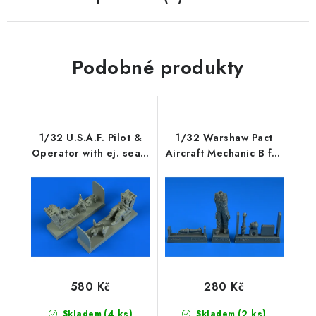
Podobné produkty
1/32 U.S.A.F. Pilot &
1/32 Warshaw Pact
Operator with ej. seats
Aircraft Mechanic B for
forT-28D Trojan,
x kit
Vietnam War
580 Kč
280 Kč
(4 ks)
(2 ks)
Skladem
Skladem