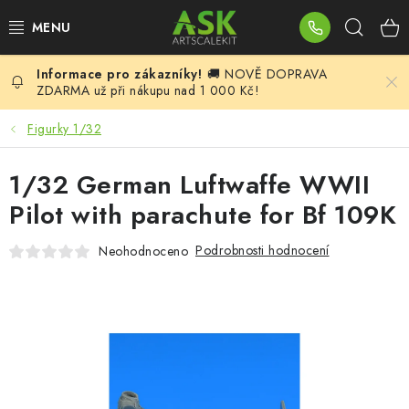
Přejít
Hleda
na
obsah
🚚 NOVĚ DOPRAVA
BLOG
ZDARMA už při nákupu nad 1 000 Kč!
SUMMER DAYS
Figurky 1/32
WARHAMMER
1/32 German Luftwaffe WWII
Pilot with parachute for Bf 109K
ASK PRODUKTY
Podrobnosti hodnocení
Neohodnoceno
NOVINKY
PLASTIKOVÉ MODELY
DOPLŇKY K MODELŮM